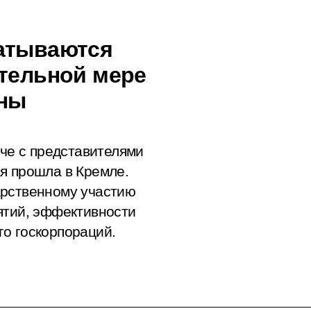
батываются
ительной мере
аны
ече с представителями
я прошла в Кремле.
арственному участию
ятий, эффективности
о госкорпораций.