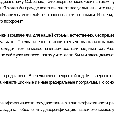
едеральному Собранию]. Это впервые происходит в таком пу
я. Я хотел бы прежде всего как раз от вас услышать, что в
с обнажил самые слабые стороны нашей экономики. И очевид
о похоронит.
ке и компаниям, для нашей страны, естественно, беспрецед
ультаты. Предварительные итоги третьего квартала показыв
е ожидал, тем не менее начинаем всё‑таки подниматься. Ра
 по себе уже неплохо, потому что, если бы мы здесь демонс
ет продолжено. Впереди очень непростой год. Мы впервые 
на инвестиционные и иные федеральные программы. Но осно
ие эффективности государственных трат, эффективности ра
ша задача – обеспечить диверсификацию нашей экономики, у