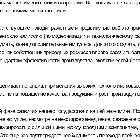
анимается именно этими вопросами. Все понимают, что созд
е экономики мы ни говорили.
исутствующие – люди грамотные и продвинутые, всё это пре
ентскую комиссию [по модернизации и технологическому ра
мать, какие дополнительные импульсы для этого создать, и
тво как собственник природных ресурсов вправе рассчитыв
андартам эффективности производства, экологической безоп
енивает потенциал применения высоких технологий, новых 
ек, не на повышение качества продукции и рост производит
 фазе развития нашего государства и нашей экономики. Пр
оже вступим, несмотря на некоторое замедление, связанное
конкурировать с сильнейшими международными компаниями,
 Это ещё раз подтверждает необходимость перехода всей э