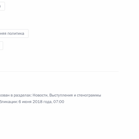
й
у ORF
3
53м
няя политика
палаты Алексеем Кудриным
3
вам ребёнка Анной
4
ован в разделах:
Новости
,
Выступления и стенограммы
бликации:
6 июня 2018 года, 07:00