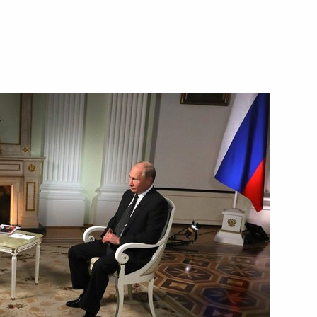
ть следующие материалы
3
31м
 искусств
7
5м