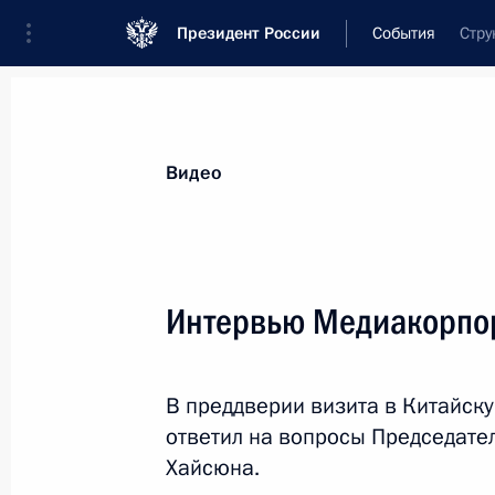
Президент России
События
Стру
Президент
Администрация
Государст
Новости
Стенограммы
Поездки
Те
Видео
Рубрикация материалов
Все материалы
Интервью Медиакорпо
Послания Федеральному Собранию
Заявления по важнейшим вопросам
В преддверии визита в Китайск
Совещания, заседания, рабочие встречи
ответил на вопросы Председат
Речи и обращения
Хайсюна.