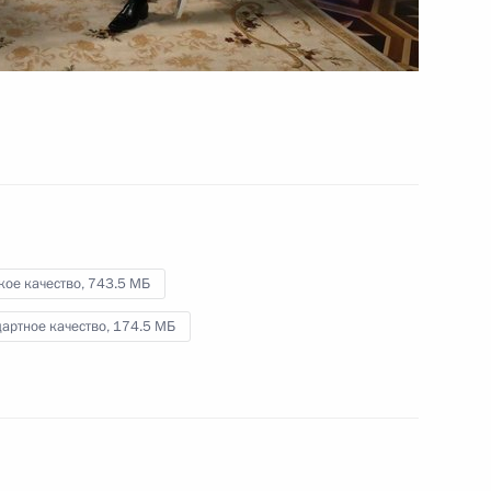
 кругов России и Австрии
7
7м
Себастианом Курцем
10
10м
кое качество,
743.5 МБ
и Александром Ван дер
16
22м
артное качество,
174.5 МБ