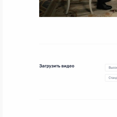
Встреча с представителями деловых
5 июня 2018 года, 21:25
Вена
Переговоры с канцлером Австрии 
5 июня 2018 года, 18:30
Вена
Загрузить видео
Высо
Переговоры с Президентом Австри
Станд
Белленом
5 июня 2018 года, 17:30
Вена
4 июня 2018 года, понедельник