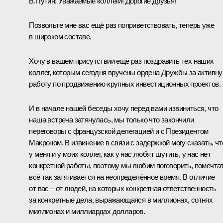
В.Путин:
Уважаемые коллеги! Дорогие друзья!
Позвольте мне вас ещё раз поприветствовать, теперь уже
в широком составе.
Хочу в вашем присутствии ещё раз поздравить тех наших
коллег, которым сегодня вручены
ордена Дружбы
за активн
работу по продвижению крупных инвестиционных проектов.
И в начале нашей беседы хочу перед вами извиниться, что
наша встреча затянулась, мы только что закончили
переговоры
с французской делегацией и с Президентом
Макроном
. В извинение в связи с задержкой могу сказать, чт
у меня и у моих коллег, как у нас любят шутить, у нас нет
конкретной работы, поэтому мы любим поговорить, помечтат
всё так затягивается на неопределённое время. В отличие
от вас – от людей, на которых конкретная ответственность
за конкретные дела, выражающаяся в миллионах, сотнях
миллионах и миллиардах долларов.