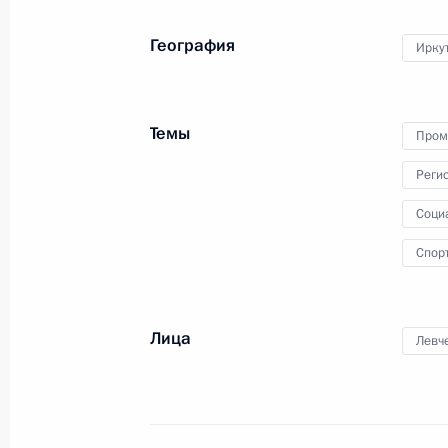
Встреча с губернатором Иркутской
География
Иркут
19 февраля 2018 года, 14:20
Московская об
Темы
Пром
16 февраля 2018 года, пятница
Реги
Встреча с главой компании «Газп
Соци
16 февраля 2018 года, 15:30
Московская об
Спор
15 февраля 2018 года, четверг
Лица
Левче
Встреча с Королём Иордании Абдал
15 февраля 2018 года, 15:40
Москва, Крем