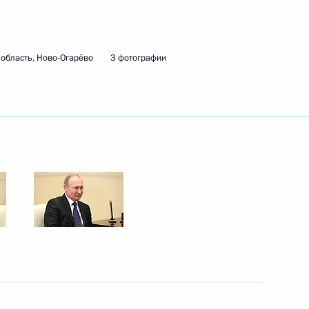
ть следующие материалы
область, Ново-Огарёво
3 фотографии
рубежных стран
2
ль
рсталь» Алексеем Мордашовым
3
ласть, Ново-Огарёво
к