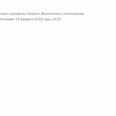
ы России
5
10м
ован в разделах:
Новости
,
Выступления и стенограммы
бликации:
19 февраля 2018 года, 14:20
ставник»
4
16м
ласть, Ново-Огарёво
СА» Сергеем Ивановым
3
ласть, Ново-Огарёво