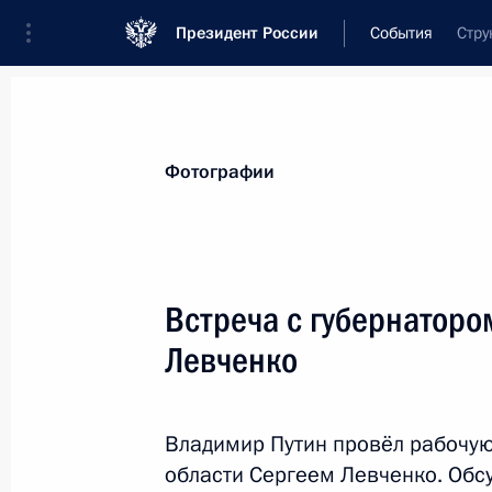
Президент России
События
Стру
Президент
Администрация
Государст
Новости
Стенограммы
Поездки
Те
Фотографии
Рубрикация материалов
Все материалы
Встреча с губернаторо
Послания Федеральному Собранию
Левченко
Заявления по важнейшим вопросам
Совещания, заседания, рабочие встречи
Владимир Путин провёл рабочую
Речи и обращения
области Сергеем Левченко. Обс