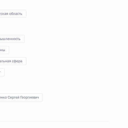
 области Сергеем Левченко
3
ская область
ласть, Ново-Огарёво
ышленность
оны
ром» Алексеем Миллером
5
17м
альная сфера
ласть, Ново-Огарёво
т
нко Сергей Георгиевич
лой II
6
ль