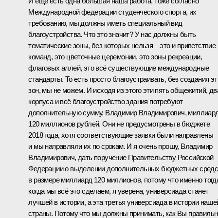
И ещё есть одна большая наша работа, тоже согласно
Международной федерации студенческого спорта, их
требованию, мы должны иметь специальный вид
благоустройства. Что это значит? У нас должны быть
тематические зоны, без которых нельзя – это и приветствие
команд, это цветочные церемонии, это зоны рекреации,
флаговых аллей, это всё существующие международные
стандарты. То есть просто благоустраивать, без создания эт
зон, мы не можем. И исходя из этого эти пять общежитий, дв
корпуса и всё благоустройство здания потребуют
дополнительную сумму, Владимир Владимирович, миллиар
120 миллионов рублей. Они не предусмотрены в бюджете
2018 года, хотя соответствующие заявки были направлены
и мы направляли их по срокам. И я очень прошу, Владимир
Владимирович, дать поручение Правительству Российской
Федерации о выделении дополнительных бюджетных средс
в размере миллиард 120 миллионов, потому что именно тогд
когда мы всё это сделаем, я уверена, универсиада станет
лучшей в истории, а эта третья универсиада в истории наше
страны. Потому что мы должны принимать, как Вы правильн