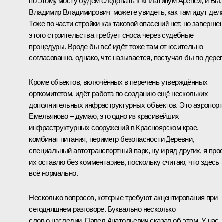
по этому мосту будем следовать к «Платинум Арене», и Вы,
Владимир Владимирович, можете увидеть, как там идут дел
Тоже по части стройки как таковой опасений нет, но заверше
этого строительства требует сноса через судебные
процедуры. Вроде бы всё идёт тоже там относительно
согласованно, однако, что называется, постучал бы по дерев
Кроме объектов, включённых в перечень утверждённых
оргкомитетом, идёт работа по созданию ещё нескольких
дополнительных инфраструктурных объектов. Это аэропорт
Емельяново – думаю, это одно из красивейших
инфраструктурных сооружений в Красноярском крае, –
комбинат питания, периметр безопасности Деревни,
специальный автотранспортный парк, ну и ряд других, я про
их оставлю без комментариев, поскольку считаю, что здесь
всё нормально.
Несколько вопросов, которые требуют акцентирования при
сегодняшнем разговоре. Буквально несколько
слов о наследии, Павел Анатольевич сказал об этом. У нас