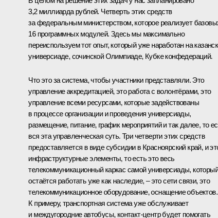
В целом на решение этих задач у нас запланировано
3,2 миллиарда рублей. Четверть этих средств
за федеральным министерством, которое реализует базовы
16 программных модулей. Здесь мы максимально
переиспользуем тот опыт, который уже наработан на казанс
универсиаде, сочинской Олимпиаде, Кубке конфедераций.
Что это за система, чтобы участники представляли. Это
управление аккредитацией, это работа с волонтёрами, это
управление всеми ресурсами, которые задействованы
в процессе организации и проведения универсиады,
размещение, питание, график мероприятий и так далее, то ес
вся эта управленческая суть. Три четверти этих средств
предоставляется в виде субсидии в Красноярский край, и эт
инфраструктурные элементы, то есть это весь
телекоммуникационный каркас самой универсиады, которы
остаётся работать уже как наследие, – это сети связи, это
телекоммуникационное оборудование, оснащение объектов.
К примеру, транспортная система уже обслуживает
и междугородние автобусы, контакт-центр будет помогать