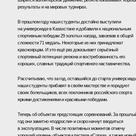
результаты и на мировых турнирах.
В прошлом году наши студенты достойно выступили
на универсиаде в Казахстане и добавили к национальным
спортивным победам 29 золотых наград, завоевав в общей
сложности 71 медаль. Некоторые из них принадлежат
красноярцам. И это ещё раз доказывает серьёзный
спортивный потенциал региона и востребованность его
хороших, славных традиций спортивного наставничества.
Рассчитываю, что за год, оставшийся до старта универсиад
наши студенты прибавят в своём мастерстве и порадуют
своих болельщиков, всех поклонников российского спорта
яркими достижениями и красивыми победами.
Теперь об объектах предстоящих соревнований. За прошлы
год они заметно «подросли» и скоро начнут вводиться
в эксплуатацию. В числе позитивных моментов отмечу
хороший уровень объектов кластера «Сопка», а также новы