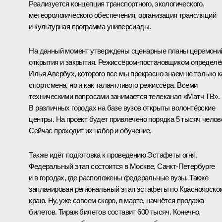
Реализуется концепция транспортного, экологического,
метеорологического обеспечения, организация трансляций
и культурная программа универсиады.
На данный момент утверждены сценарные планы церемони
открытия и закрытия. Режиссёром-постановщиком определё
Илья Авербух, которого все мы прекрасно знаем не только к
спортсмена, но и как талантливого режиссёра. Всеми
техническими вопросами занимается телеканал «Матч ТВ».
В различных городах на базе вузов открыты волонтёрские
центры. На проект будет привлечено порядка 5 тысяч челов
Сейчас проходит их набор и обучение.
Также идёт подготовка к проведению Эстафеты огня.
Федеральный этап состоится в Москве, Санкт-Петербурге
и в городах, где расположены федеральные вузы. Также
запланирован региональный этап эстафеты по Красноярско
краю. Ну, уже совсем скоро, в марте, начнётся продажа
билетов. Тираж билетов составит 600 тысяч. Конечно,