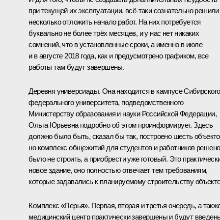
при текущей их эксплуатации, всё-таки сознательно решили
несколько отложить начало работ. На них потребуется
буквально не более трёх месяцев, и у нас нет никаких
сомнений, что в установленные сроки, а именно в июле
и в августе 2018 года, как и предусмотрено графиком, все
работы там будут завершены.
Деревня универсиады. Она находится в кампусе Сибирског
федерального университета, подведомственного
Министерству образования и науки Российской Федерации,
Ольга Юрьевна подробно об этом проинформирует. Здесь
должно было быть, сказал бы так, построено шесть объекто
но комплекс общежитий для студентов и работников решен
было не строить, а приобрести уже готовый. Это практическ
новое здание, оно полностью отвечает тем требованиям,
которые задавались к планируемому строительству объекто
Комплекс «Перья». Первая, вторая и третья очередь, а такж
медицинский центр практически завершены и будут введен