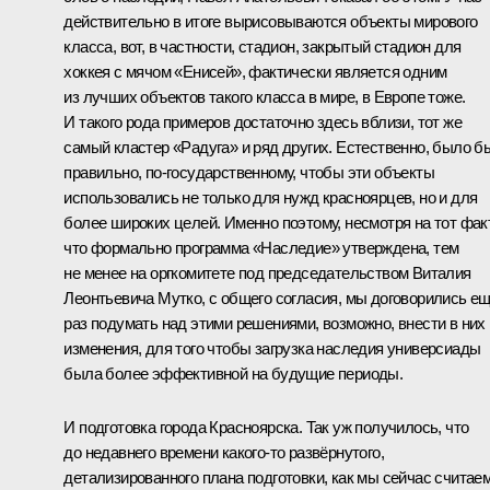
действительно в итоге вырисовываются объекты мирового
класса, вот, в частности, стадион, закрытый стадион для
хоккея с мячом «Енисей», фактически является одним
из лучших объектов такого класса в мире, в Европе тоже.
И такого рода примеров достаточно здесь вблизи, тот же
самый кластер «Радуга» и ряд других. Естественно, было б
правильно, по-государственному, чтобы эти объекты
использовались не только для нужд красноярцев, но и для
более широких целей. Именно поэтому, несмотря на тот факт
что формально программа «Наследие» утверждена, тем
не менее на оргкомитете под председательством Виталия
Леонтьевича Мутко, с общего согласия, мы договорились е
раз подумать над этими решениями, возможно, внести в них
изменения, для того чтобы загрузка наследия универсиады
была более эффективной на будущие периоды.
И подготовка города Красноярска. Так уж получилось, что
до недавнего времени какого-то развёрнутого,
детализированного плана подготовки, как мы сейчас считаем