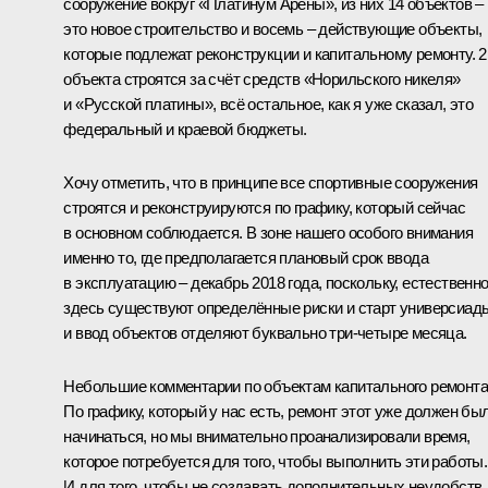
сооружение вокруг «Платинум Арены», из них 14 объектов –
это новое строительство и восемь – действующие объекты,
которые подлежат реконструкции и капитальному ремонту. 2
объекта строятся за счёт средств «Норильского никеля»
и «Русской платины», всё остальное, как я уже сказал, это
федеральный и краевой бюджеты.
Хочу отметить, что в принципе все спортивные сооружения
строятся и реконструируются по графику, который сейчас
в основном соблюдается. В зоне нашего особого внимания
именно то, где предполагается плановый срок ввода
в эксплуатацию – декабрь 2018 года, поскольку, естественно
здесь существуют определённые риски и старт универсиад
и ввод объектов отделяют буквально три-четыре месяца.
Небольшие комментарии по объектам капитального ремонта
По графику, который у нас есть, ремонт этот уже должен бы
начинаться, но мы внимательно проанализировали время,
которое потребуется для того, чтобы выполнить эти работы.
И для того, чтобы не создавать дополнительных неудобств