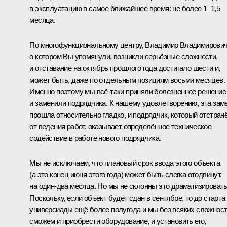
в эксплуатацию в самое ближайшее время: не более 1–1,5
месяца.
По многофункциональному центру, Владимир Владимирович
о котором Вы упомянули, возникли серьёзные сложности,
и отставание на октябрь прошлого года достигало шести и,
может быть, даже по отдельным позициям восьми месяцев.
Именно поэтому мы всё-таки приняли болезненное решение
и заменили подрядчика. К нашему удовлетворению, эта зам
прошла относительно гладко, и подрядчик, который отстран
от ведения работ, оказывает определённое техническое
содействие в работе нового подрядчика.
Мы не исключаем, что плановый срок ввода этого объекта
(а это конец июня этого года) может быть слегка отодвинут,
на один-два месяца. Но мы не склонны это драматизировать
Поскольку, если объект будет сдан в сентябре, то до старта
универсиады ещё более полугода и мы без всяких сложнос
сможем и приобрести оборудование, и установить его,