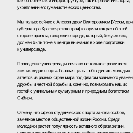
как об объектах и инфраструктуре, так и о развитии спорта,
укреплении его гуманистических ценностей.
Мы только сейчас с Александром Викторовичем [Уссом, ври
губернатора Красноярского края] говорили как раз об этой
стороне проекта, говорили о городе, который, безусловно,
должен быть тоже в центре внимания в ходе подготовки
к универсиаде.
Проведение универсиады связано не только с развитием
зимних видов спорта. Главная цель – объединить молодых
атлетов из разных стран мира под флагом взаимного уважен
дружбы и честной борьбы и, конечно, познакомить наших
гостей с уникальным культурным и природным богатством
Сибири.
Отмечу, что сфера студенческого спорта заняла особое,
заметное место в общественной жизни России. Среди
молодёжи растёт популярность активного образа жизни,
ширится волонтёрское движение, ребята показывают хорош