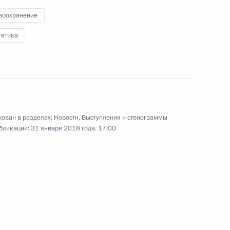
воохранение
1 февраля 2018 года
Аудио, 15 мин.
гетика
Владимир Путин ознакомился
с деятельностью предприятия,
посетил цеха по сборке тракторов
и комбайнов, осмотрел готовую
продукцию.
ован в разделах:
Новости
,
Выступления и стенограммы
бликации:
31 января 2018 года, 17:00
Совещание с членами
Правительства