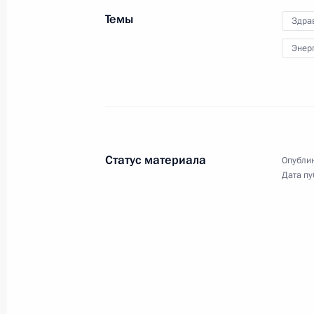
Темы
Здра
1 февраля 2018 года
Аудио, 1 ч.
Энер
Статус материала
Опублик
Дата пу
Встреча с представителями
Экономического совета
ассоциации «Франко-российская
торгово-промышленная палата»