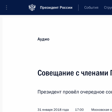
Президент России
События
Стру
Видеозаписи
Фотографии
Аудиозапи
Все материалы
Выступления
Совещан
Аудио
Показа
Совещание с членами 
Встреча с учёными
Президент провёл очередное со
Сибирского отделения
Российской академии наук
31 января 2018 года
17:00
Московская о