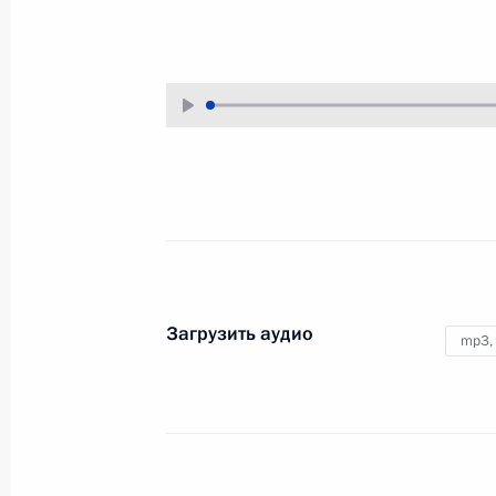
8 февраля 2018 года
Аудио, 52 мин.
Загрузить аудио
mp3,
Заседание президиума Госсовета
по вопросу развития
промышленного потенциала
регионов