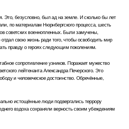
 Это, безусловно, был ад на земле. И сколько бы лет
ли, по материалам Нюрнбергского процесса, шесть
нов советских военнопленных. Были замучены,
 отдал свою жизнь ради того, чтобы освободить мир
авать правду о героях следующим поколениям.
штабное сопротивление узников. Поражает мужество
ветского лейтенанта Александра Печерского. Это
вободу и человеческое достоинство. Обречённые,
орально истощённые люди подвергались террору
леднего вздоха сохраняли верность своим убеждениям