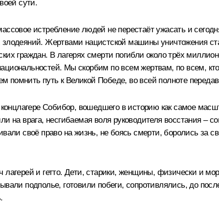
воей сути.
ассовое истребление людей не перестаёт ужасать и сегодня.
х злодеяний. Жертвами нацистской машины уничтожения ста
ских граждан. В лагерях смерти погибли около трёх миллио
ациональностей. Мы скорбим по всем жертвам, по всем, кто
удем помнить путь к Великой Победе, во всей полноте перед
 в концлагере Собибор, вошедшего в историю как самое мас
ли на врага, несгибаемая воля руководителя восстания – со
ивали своё право на жизнь, не боясь смерти, боролись за с
ч лагерей и гетто. Дети, старики, женщины, физически и м
вывали подполье, готовили побеги, сопротивлялись, до пос
.