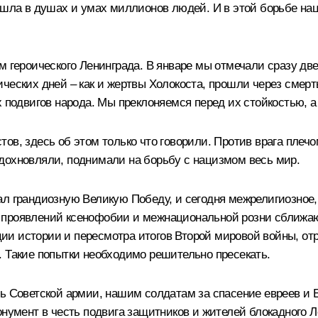
 шла в душах и умах миллионов людей. И в этой борьбе нац
м героического Ленинграда. В январе мы отмечали сразу две
ческих дней – как и жертвы Холокоста, прошли через смерть
двигов народа. Мы преклоняемся перед их стойкостью, а и
ов, здесь об этом только что говорили. Против врага плечо
дохновляли, поднимали на борьбу с нацизмом весь мир.
ал грандиозную Великую Победу, и сегодня межрелигиозное
 проявлений ксенофобии и межнациональной розни сближаю
ии истории и пересмотра итогов Второй мировой войны, от
. Такие попытки необходимо решительно пресекать.
ь Советской армии, нашим солдатам за спасение евреев и Е
онумент в честь подвига защитников и жителей блокадного Л