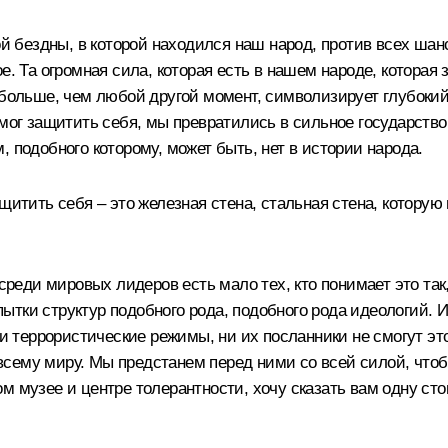
й бездны, в которой находился наш народ, против всех шансо
. Та огромная сила, которая есть в нашем народе, которая з
 больше, чем любой другой момент, символизирует глубокий
мог защитить себя, мы превратились в сильное государство,
 подобного которому, может быть, нет в истории народа.
щитить себя – это железная стена, стальная стена, которую
среди мировых лидеров есть мало тех, кто понимает это так,
тки структур подобного рода, подобного рода идеологий. И 
Ни террористические режимы, ни их посланники не смогут это
т всему миру. Мы предстанем перед ними со всей силой, чт
м музее и центре толерантности, хочу сказать вам одну ст