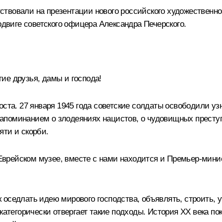
твовали на презентации нового российского художественн
одвиге советского офицера Александра Печерского.
ие друзья, дамы и господа!
коста. 27 января 1945 года советские солдаты освободили 
поминанием о злодеяниях нацистов, о чудовищных преступл
яти и скорби.
в Еврейском музее, вместе с нами находится и Премьер-мин
оседлать идею мирового господства, объявлять, строить, у
 категорически отвергает такие подходы. История ХХ века п