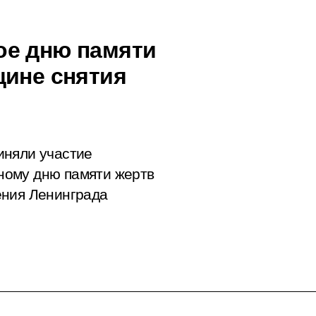
ое дню памяти
щине снятия
иняли участие
ному дню памяти жертв
ения Ленинграда