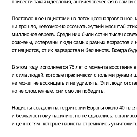
привести такая идеология, античеловеческая в самой с
Поставленное нацистами на поток целенаправленное, м
ни прошло, невозможно осознать жуткий масштаб эти
миллионов евреев. Среди них были сотни тысяч совет
сожжены, истерзаны люди самых разных возрастов и н
от нацистов, от их варварства и бесчинств. Всегда б
В этом году исполняется 75 лет с момента восстания
и сила людей, которые практически с голыми руками ш
не может не восхищать и не удивлять. Эти люди отста
но не сломленные, они смогли победить.
Нацисты создали на территории Европы около 40 тыся
и безжалостному насилию, но не сдавались: организо
и ценностям, которые нацисты стремились уничтожить