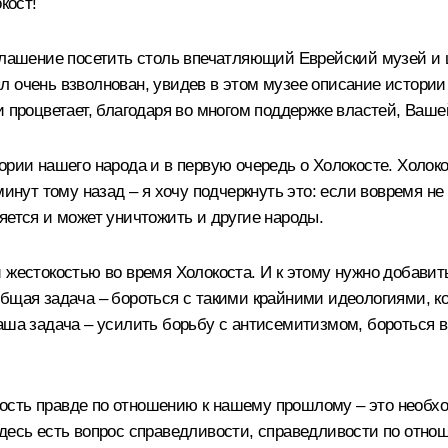
кост!
глашение посетить столь впечатляющий Еврейский музей и ц
л очень взволнован, увидев в этом музее описание истории
и процветает, благодаря во многом поддержке властей, Ваш
ории нашего народа и в первую очередь о Холокосте. Холоко
минут тому назад – я хочу подчеркнуть это: если вовремя н
яется и может уничтожить и другие народы.
й жестокостью во время Холокоста. И к этому нужно добави
бщая задача – бороться с такими крайними идеологиями, ког
Наша задача – усилить борьбу с антисемитизмом, бороться 
сть правде по отношению к нашему прошлому – это необход
десь есть вопрос справедливости, справедливости по отноше