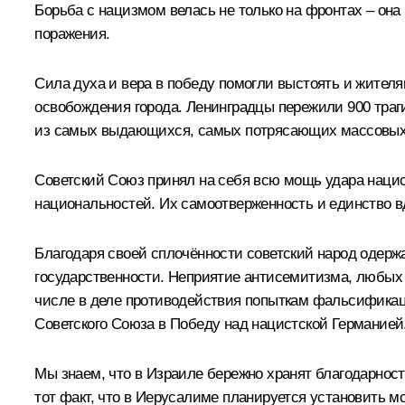
Борьба с нацизмом велась не только на фронтах – она
поражения.
Сила духа и вера в победу помогли выстоять и жителя
освобождения города. Ленинградцы пережили 900 траги
из самых выдающихся, самых потрясающих массовых по
Советский Союз принял на себя всю мощь удара нацист
национальностей. Их самоотверженность и единство в
Благодаря своей сплочённости советский народ одерж
государственности. Неприятие антисемитизма, любых
числе в деле противодействия попыткам фальсификац
Советского Союза в Победу над нацистской Германией
Мы знаем, что в Израиле бережно хранят благодарност
тот факт, что в Иерусалиме планируется установить м