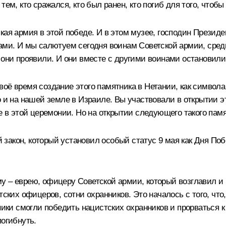
ем, кто сражался, кто был ранен, кто погиб для того, чтобы
кая армия в этой победе. И в этом музее, господин Презид
ами. И мы салютуем сегодня воинам Советской армии, среди
й они проявили. И они вместе с другими воинами остановил
оё время создание этого памятника в Нетании, как символа
 и на нашей земле в Израиле. Вы участвовали в открытии эт
е в этой церемонии. Но на открытии следующего такого памя
закон, который установил особый статус 9 мая как Дня Поб
у – еврею, офицеру Советской армии, который возглавил и 
ских офицеров, сотни охранников. Это началось с того, что,
ники смогли победить нацистских охранников и прорваться к
погибнуть.