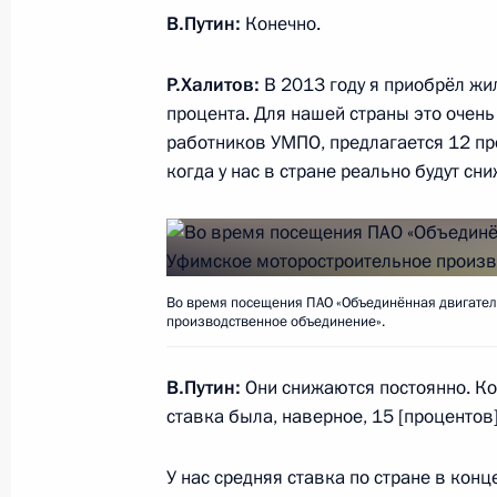
16 января 2018 года, 16:40
Московская обл
В.Путин:
Конечно.
Р.Халитов:
В 2013 году я приобрёл жи
15 января 2018 года, понедельник
процента. Для нашей страны это очень
работников УМПО, предлагается 12 про
Встреча с президентом компании 
когда у нас в стране реально будут сн
Осеевским
15 января 2018 года, 13:40
Москва, Кремль
Во время посещения ПАО «Объединённая двигател
производственное объединение».
12 января 2018 года, пятница
Встреча с полпредом Президента 
В.Путин:
Они снижаются постоянно. Ко
ставка была, наверное, 15 [процентов
12 января 2018 года, 16:10
Москва, Кремль
У нас средняя ставка по стране в кон