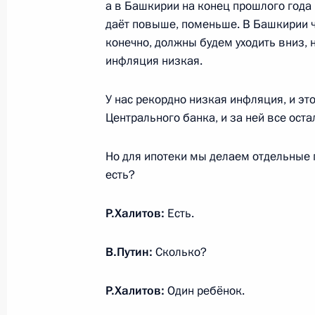
а в Башкирии на конец прошлого года –
11 января 2018 года, четверг
даёт повыше, поменьше. В Башкирии чу
Встреча с руководителями российс
конечно, должны будем уходить вниз, 
и информагентств
инфляция низкая.
11 января 2018 года, 19:45
Москва
У нас рекордно низкая инфляция, и э
Центрального банка, и за ней все ост
Встреча со школьниками – авторам
Но для ипотеки мы делаем отдельные 
«Россия, устремлённая в будущее»
есть?
11 января 2018 года, 17:45
Москва
Р.Халитов:
Есть.
В.Путин:
Сколько?
10 января 2018 года, среда
Посещение Тверского вагоностроит
Р.Халитов:
Один ребёнок.
10 января 2018 года, 15:50
Тверь