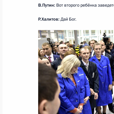
В.Путин:
Вот второго ребёнка заведе
Р.Халитов:
Дай Бог.
9 января 2018 года, вторник
Встреча с главой «РусГидро» Нико
9 января 2018 года, 19:30
Московская облас
31 декабря 2017 года, воскресень
Новогоднее обращение к граждана
31 декабря 2017 года, 23:55
Москва
29 декабря 2017 года, пятница