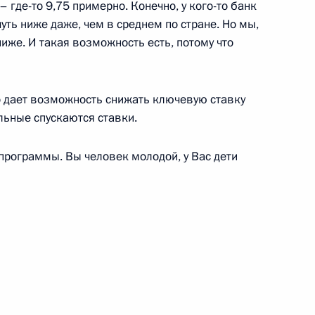
 где-то 9,75 примерно. Конечно, у кого-то банк
ть ниже даже, чем в среднем по стране. Но мы,
ких печатных СМИ
ниже. И такая возможность есть, потому что
7
49м
то дает возможность снижать ключевую ставку
альные спускаются ставки.
и лучших сочинений на тему
8
42м
программы. Вы человек молодой, у Вас дети
ельного завода
10
19м