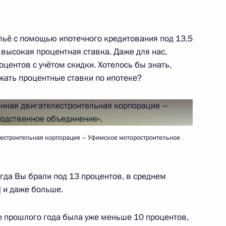
асть, Ново-Огарёво
льё с помощью ипотечного кредитования под 13,5
 высокая процентная ставка. Даже для нас,
центов с учётом скидки. Хотелось бы знать,
«Ростелеком» Михаилом
3
ижать процентные ставки по ипотеке?
естроительная корпорация – Уфимское моторостроительное
в СЗФО Александром Бегловым
3
гда Вы брали под 13 процентов, в среднем
] и даже больше.
це прошлого года была уже меньше 10 процентов,