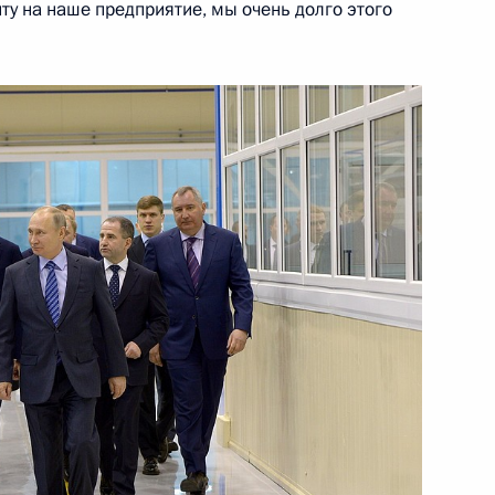
у на наше предприятие, мы очень долго этого
 академии наук Александром
3
асть, Ново-Огарёво
сти и торговли Денисом
3
асть, Ново-Огарёво