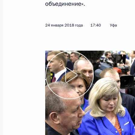
объединение».
Показа
24 января 2018 года
17:40
Уфа
24 января 2018 года, среда
Совещание по вопросам диверсифи
продукции гражданского назначен
24 января 2018 года, 19:10
Уфа
Посещение Уфимского моторострои
объединения
24 января 2018 года, 17:40
Уфа