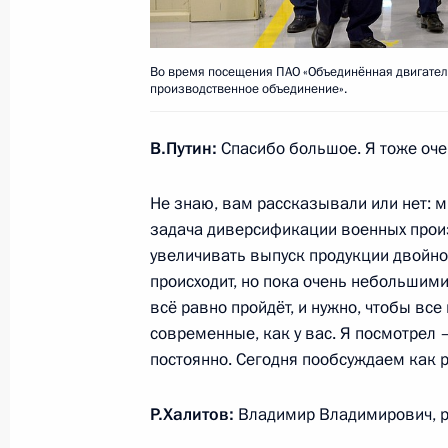
18 января 2018 года, четверг
Посещение музея-панорамы «Прор
Во время посещения ПАО «Объединённая двигател
производственное объединение».
18 января 2018 года, 16:00
Ленинградская о
В.Путин:
Спасибо большое. Я тоже очен
17 января 2018 года, среда
Не знаю, вам рассказывали или нет: 
Встреча с участниками Форума мал
задача диверсификации военных произ
поселений
увеличивать выпуск продукции двойног
происходит, но пока очень небольшими
17 января 2018 года, 17:45
Коломна
всё равно пройдёт, и нужно, чтобы вс
современные, как у вас. Я посмотрел 
постоянно. Сегодня пообсуждаем как р
16 января 2018 года, вторник
Р.Халитов:
Владимир Владимирович, р
Совещание с членами Правительст