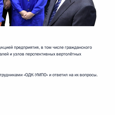
ереговоров с Президентом
1
11м
о Макри
укцией предприятия, в том числе гражданского
алей и узлов перспективных вертолётных
ры
9
отрудниками «ОДК-УМПО» и ответил на их вопросы.
нном собрании, посвящённом
7
21м