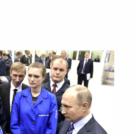
ть следующие материалы
кации производства
7
6м
ия организациями ОПК
тельного производственного
9
11м