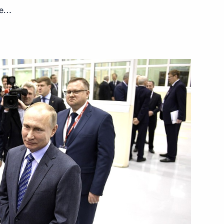
те…
лаем Шульгиновым
3
ть, Ново-Огарёво
е
м России
1
9м