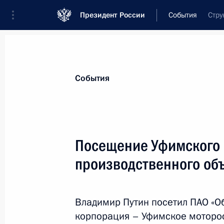
Президент России
События
Стру
Президент
Администрация
Государст
Новости
Стенограммы
Поездки
Те
События
Рубрикация материалов
Все материалы
Посещение Уфимского 
Послания Федеральному Собранию
производственного об
Заявления по важнейшим вопросам
Совещания, заседания, рабочие встречи
Владимир Путин посетил ПАО «О
Речи и обращения
корпорация – Уфимское моторо