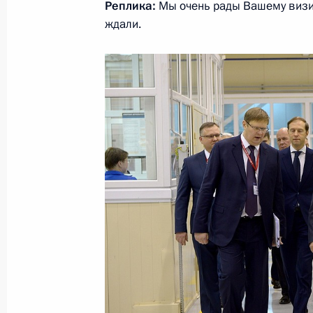
Реплика:
Мы очень рады Вашему визит
ждали.
22 января 2018 года, понедельник
Встреча с президентом Российской
Сергеевым
22 января 2018 года, 15:15
Московская обл
19 января 2018 года, пятница
Встреча с Министром промышленно
Мантуровым
19 января 2018 года, 15:50
Московская обл