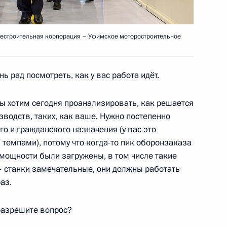
ыв»
13
20м
естроительная корпорация – Уфимское моторостроительное
бласть, Кировск
ь рад посмотреть, как у вас работа идёт.
мы хотим сегодня проанализировать, как решается
ых городов и исторических
:
водств, таких, как ваше. Нужно постепенно
8
о и гражданского назначения (у вас это
 темпами), потому что когда-то пик оборонзаказа
е мощности были загружены, в том числе такие
– станки замечательные, они должны работать
аз.
азрешите вопрос?
ва
6
23м