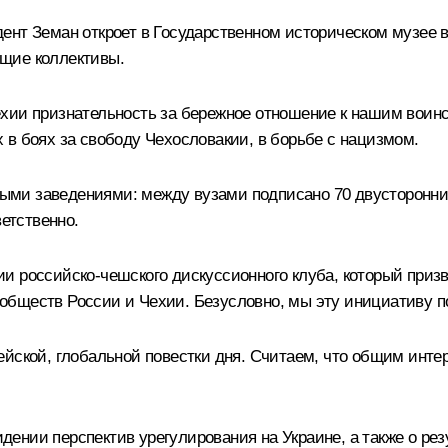
ент Земан откроет в Государственном историческом музее 
щие коллективы.
хии признательность за бережное отношение к нашим воин
 в боях за свободу Чехословакии, в борьбе с нацизмом.
ыми заведениями: между вузами подписано 70 двусторонн
ветственно.
и российско-чешского дискуссионного клуба, который приз
обществ России и Чехии. Безусловно, мы эту инициативу 
ейской, глобальной повестки дня. Считаем, что общим ин
ении перспектив урегулирования на Украине, а также о ре