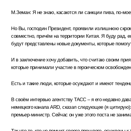
М.Земан:
Я не знаю, касаются ли санкции пива, по-моем
Но Вы, господин Президент, проявили излишнюю скром
совместно, причём на территории Китая. Я буду рад, 
будут представлены новые документы, которые помогу
И в заключение хочу добавить, что считаю своим при
которые принимали участие в героическом освобожде
Есть и такие люди, которые осуждают и имеют тенденц
В своём интервью агентству ТАСС – я его недавно да
немецкого канала ARD, сказал следующее (я цитирую):
премьер-министр. Сейчас он уже этого поста не занима
Так что те, кто не помнит своего прошлого, осуждены к 