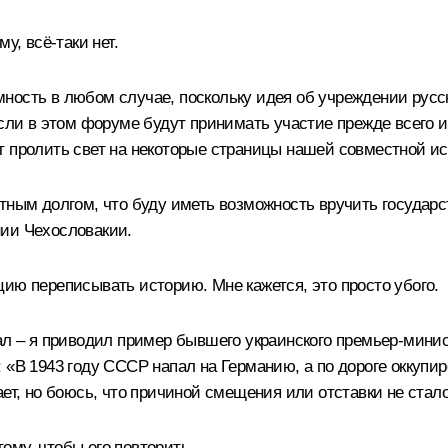
у, всё-таки нет.
ность в любом случае, поскольку идея об учреждении русс
если в этом форуме будут принимать участие прежде всего 
т пролить свет на некоторые страницы нашей совместной ис
ятным долгом, что буду иметь возможность вручить государ
нии Чехословакии.
ию переписывать историю. Мне кажется, это просто убого.
вал – я приводил пример бывшего украинского премьер-мини
 «В 1943 году СССР напал на Германию, а по дороге оккупир
ет, но боюсь, что причиной смещения или отставки не стал
тому, чтобы его повторить.