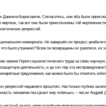
и Данииле Борисовиче. Согласитесь, они оба были преиспол
о жертвах, так вот они были преисполнены той жертвенности
литических репрессий.
ционального мемориала. Но завершён ли процесс реабилита
 что было утрачено? Всем ли возвращены их рукописи, их з
н звания Героя социалистического труда за свою научную д
защитную деятельность, и до сих пор эта несправедливость
конкретные предложения, как можно было бы отметить юбиле
х репрессий недавнего прошлого. Настолько глубоко засели
нность человечества грозит ему гибелью», – писал Андрей
з честный диалог, через всеобщее пропагандистское разору