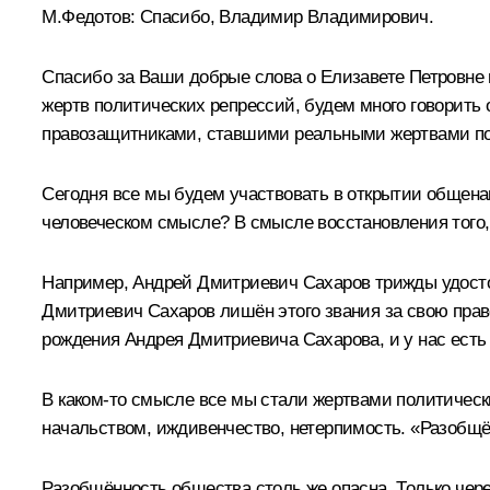
М.Федотов:
Спасибо, Владимир Владимирович.
Спасибо за Ваши добрые слова о Елизавете Петровне 
жертв политических репрессий, будем много говорить 
правозащитниками, ставшими реальными жертвами по
Сегодня все мы будем участвовать в открытии общена
человеческом смысле? В смысле восстановления того,
Например, Андрей Дмитриевич Сахаров трижды удостое
Дмитриевич Сахаров лишён этого звания за свою право
рождения Андрея Дмитриевича Сахарова, и у нас есть 
В каком-то смысле все мы стали жертвами политически
начальством, иждивенчество, нетерпимость. «Разобщё
Разобщённость общества столь же опасна. Только чере