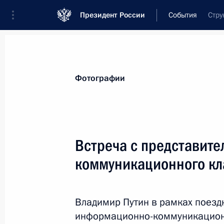
Президент России
События
Стру
Президент
Администрация
Государст
Новости
Стенограммы
Поездки
Те
Фотографии
Рубрикация материалов
Все материалы
Встреча с представит
Послания Федеральному Собранию
коммуникационного кл
Заявления по важнейшим вопросам
Совещания, заседания, рабочие встречи
Владимир Путин в рамках поезд
Речи и обращения
информационно-коммуникационн