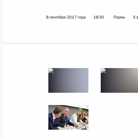
8 сентября 2017 года
18:30
Пермь
5 
Показа
23 сентября 2017 года, суббота
Совещание с Максимом Орешкины
23 сентября 2017 года, 18:00
Московская об
22 сентября 2017 года, пятница
Заседание президиума Госсовета п
развития пассажирских перевозок
22 сентября 2017 года, 18:15
Ульяновск