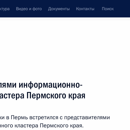
ктура
Видео и фото
Документы
Контакты
Поиск
венный Совет
Совет Безопасности
Комиссии и советы
леграммы
Сведения о Президенте
сентябрь, 2017
Встречи с представителями сообществ
елями информационно-
Пресс-конференции
астера Пермского края
Интервью
Статьи
ки в Пермь встретился с представителями
ого кластера Пермского края.