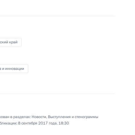
 кругов
5
3м
ль
ский край
а и инновации
 Кобзона
4
4м
ль
ован в разделах:
Новости
,
Выступления и стенограммы
ии Берлом Лазаром и главой
5
бликации:
8 сентября 2017 года, 18:30
сандром Бородой