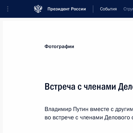
Президент России
События
Стру
Президент
Администрация
Государст
Новости
Стенограммы
Поездки
Те
Фотографии
Рубрикация материалов
Все материалы
Встреча с членами Дел
Послания Федеральному Собранию
Заявления по важнейшим вопросам
Владимир Путин вместе с други
Совещания, заседания, рабочие встречи
во встрече с членами Делового 
Речи и обращения