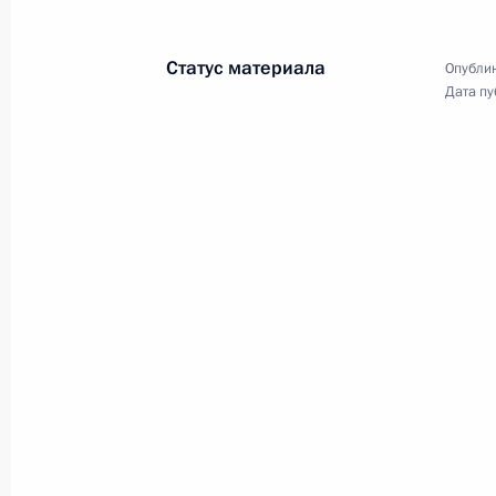
6 сентября 2017 года, 14:10
Владивосток
Статус материала
Опублик
Дата пу
Беседа с вице-премьером Госсовет
6 сентября 2017 года, 13:40
Владивосток
Рабочая встреча с губернатором 
Миклушевским
6 сентября 2017 года, 13:15
Владивосток
Заседание президиума Госсовета п
развития регионов Дальнего Восто