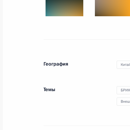
Российско-японские переговоры
7 сентября 2017 года, 12:20
Владивосток
Пленарное заседание Восточного 
7 сентября 2017 года, 10:00
Владивосток
География
Кита
Встреча с Президентом Монголии Х
7 сентября 2017 года, 06:40
Владивосток
Темы
БРИ
Внеш
6 сентября 2017 года, среда
Встреча с представителями зарубе