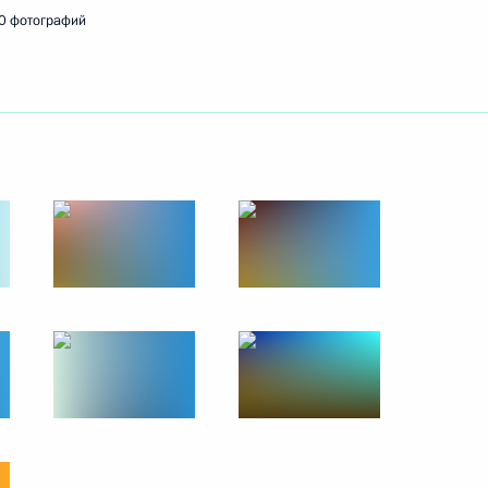
0 фотографий
ть следующие материалы
й турнира по дзюдо
10
2м
ереговоров с Премьер-
4
13м