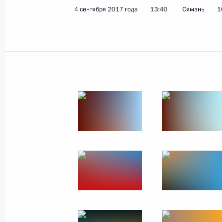
4 сентября 2017 года
13:40
Сямэнь
1
Показа
7 сентября 2017 года, четверг
Посещение финальных соревновани
7 сентября 2017 года, 15:45
Владивосток
Заявления для прессы по итогам п
министром Японии Синдзо Абэ
7 сентября 2017 года, 14:20
Владивосток