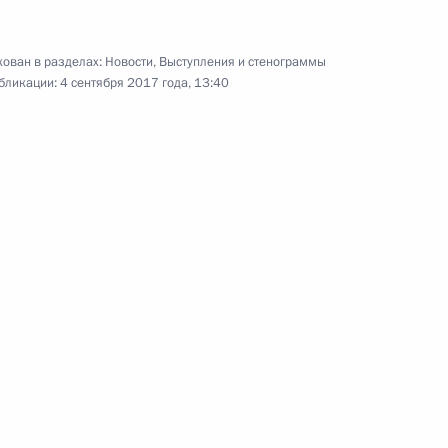
ован в разделах:
Новости
,
Выступления и стенограммы
бликации:
4 сентября 2017 года, 13:40
а КНР Ван Яном
7
Приморского края Владимиром
1
о вопросам комплексного
7
11м
ка