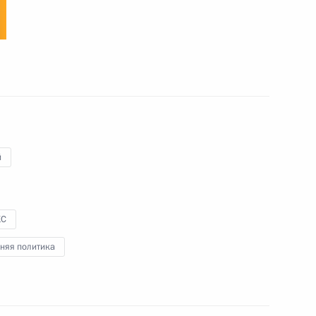
5
экономического форума
:
7
й
алтмагийн Баттулгой
6
КС
няя политика
жных деловых кругов
5
3м