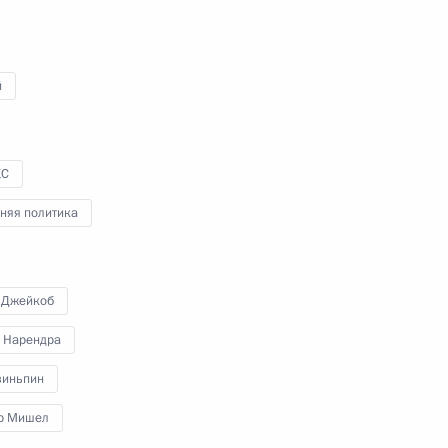
21 октября 2017 года
Аудио, 2 мин.
Владимир Путин посетил
й
состоявшееся на «Медалс Плаза»
в Олимпийском парке шоу
«Россия».
КС
няя политика
Заявления для прессы
по итогам российско-
 Джейкоб
туркменистанских
переговоров
 Нарендра
2 октября 2017 года
Аудио, 22 мин.
зиньпин
р Мишел