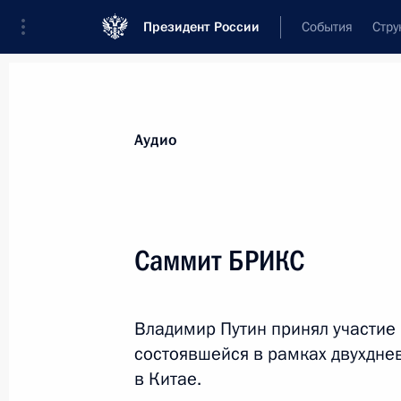
Президент России
События
Стру
Видеозаписи
Фотографии
Аудиозапи
Все материалы
Выступления
Совещан
Аудио
Показа
Саммит БРИКС
Посещение завода
Владимир Путин принял участие
по сжижению природного
состоявшейся в рамках двухдне
газа «Ямал СПГ»
в Китае.