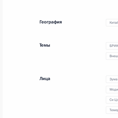
6 декабря 2017 года
Аудио, 6 мин.
Президент посетил Горьковский
География
Кита
автомобильный завод и поздравил
ветеранов и тружеников
предприятия с 85-летием завода.
Темы
БРИ
Внеш
Сессия «Молодёжь-2030.
Образ будущего»
Лица
Зума
Моди
21 октября 2017 года
Аудио, 47 мин.
Си Ц
Теме