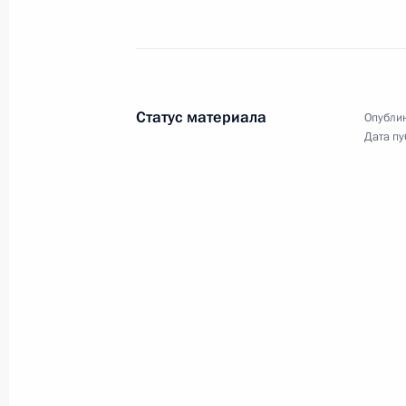
Статус материала
Опублик
Дата пу
Посещение
судостроительного
комплекса «Звезда»
8 сентября 2017 года
Аудио, 3 мин.