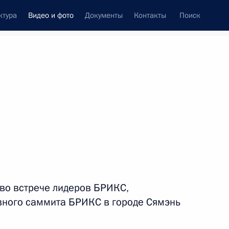
ктура
Видео и фото
Документы
Контакты
Поиск
си
ия, встречи
Встречи со СМИ
декабрь, 2017
ть следующие материалы
Беседа с работниками
 во встрече лидеров БРИКС,
Горьковского
вного саммита БРИКС в городе Сямэнь
автомобильного завода