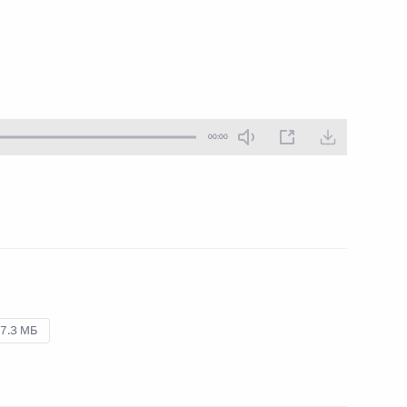
6 декабря 2017 года
Аудио, 12 мин.
00:00
Президент посетил концерт,
7.3 МБ
завершающий Всемирный
фестиваль молодёжи и студентов
в Сочи