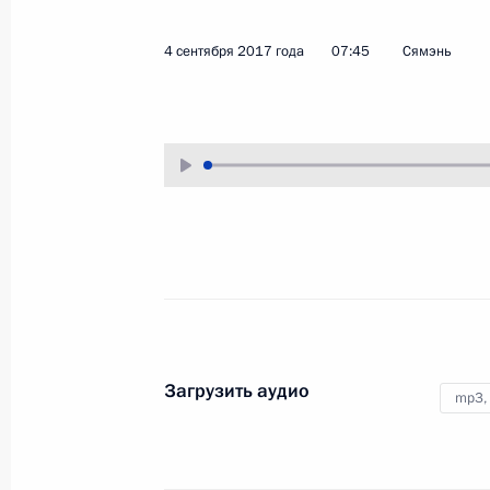
8 декабря 2017 года
Аудио, 12 мин.
4 сентября 2017 года
07:45
Сямэнь
Посещение Горьковского
Загрузить аудио
mp3,
автомобильного завода