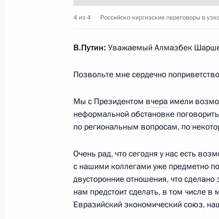
4 из 4
Российско-киргизские переговоры в узко
Начало встречи с Президентом Соц
Вьетнам Чан Дай Куангом
В.Путин:
Уважаемый Алмазбек Шаршен
29 июня 2017 года, 14:45
Москва, Кремль
Позвольте мне сердечно поприветство
28 июня 2017 года, среда
Мы с Президентом
вчера
имели возмож
неформальной обстановке поговорить
Встреча с лидером КПРФ Геннадие
по региональным вопросам, по неко
28 июня 2017 года, 23:00
Москва, Кремль
Очень рад, что сегодня у нас есть воз
с нашими коллегами уже предметно по
Президент поздравил сотрудников 
двусторонние отношения, что сделано 
нелегальной разведки
нам предстоит сделать, в том числе в
Евразийский экономический союз, на
28 июня 2017 года, 19:30
Москва