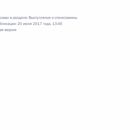
l Беном ван Берденом
4
ован в разделе:
Выступления и стенограммы
бликации:
20 июня 2017 года, 13:45
ая версия
оссийско-бразильских
11м
азилии Мишелом Темером
1