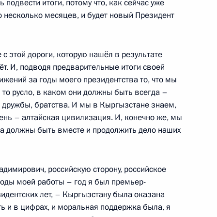
 подвести итоги, потому что, как сейчас уже
о несколько месяцев, и будет новый Президент
й дом в Ижевске
2
5м
 с этой дороги, которую нашёл в результате
нёт. И, подводя предварительные итоги своей
ижений за годы моего президентства то, что мы
то русло, в каком они должны быть всегда –
о дружбы, братства. И мы в Кыргызстане знаем,
ень – алтайская цивилизация. И, конечно же, мы
Федерации Валентиной
а должны быть вместе и продолжить дело наших
2
адимирович, российскую сторону, российское
 годы моей работы – год я был премьер-
идентских лет, – Кыргызстану была оказана
ь и в цифрах, и моральная поддержка была, я