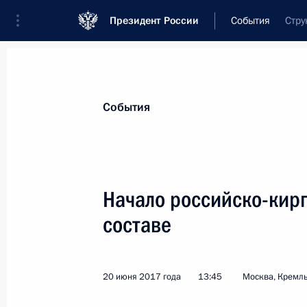
Президент России
События
Стру
Президент
Администрация
Государст
Новости
Стенограммы
Поездки
Те
События
Рубрикация материалов
Все материалы
Начало российско-кирг
Послания Федеральному Собранию
составе
Заявления по важнейшим вопросам
Совещания, заседания, рабочие встречи
20 июня 2017 года
13:45
Москва, Кремл
Речи и обращения