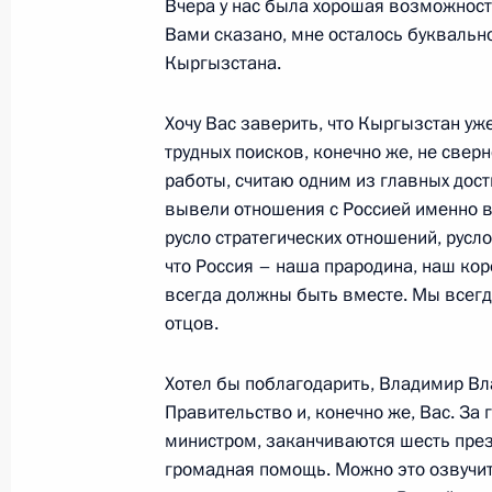
Вчера у нас была хорошая возможность
27 июня 2017 года, 18:40
Ижевск
Вами сказано, мне осталось буквальн
Кыргызстана.
Владимир Путин посетил аварийны
Хочу Вас заверить, что Кыргызстан уже
27 июня 2017 года, 18:00
Ижевск
трудных поисков, конечно же, не свер
работы, считаю одним из главных дост
вывели отношения с Россией именно в 
русло стратегических отношений, русл
26 июня 2017 года, понедельник
что Россия – наша прародина, наш кор
Встреча с Председателем Совета 
всегда должны быть вместе. Мы всегд
Матвиенко
отцов.
26 июня 2017 года, 16:00
Москва, Кремль
Хотел бы поблагодарить, Владимир Вл
Правительство и, конечно же, Вас. За
министром, заканчиваются шесть през
24 июня 2017 года, суббота
громадная помощь. Можно это озвучит