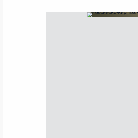
Показа
29 июня 2017 года, четверг
Встреча с вице-канцлером, главо
Габриэлем
29 июня 2017 года, 17:50
Москва, Кремль
Заявления для прессы по итогам р
переговоров
29 июня 2017 года, 16:00
Москва, Кремль