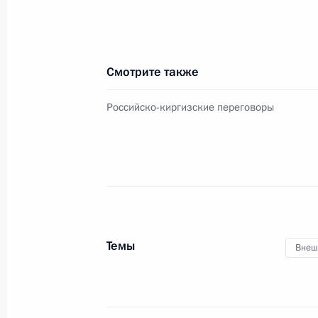
22 июня 2017 года, четверг
Встреча с академиками Российско
Смотрите также
22 июня 2017 года, 15:30
Москва, Кремль
Российско-киргизские переговоры
Совещание с членами Правительст
22 июня 2017 года, 14:10
Москва, Кремль
21 июня 2017 года, среда
Темы
Внеш
Встреча с учителями – наставникам
21 июня 2017 года, 21:00
Москва, Кремль