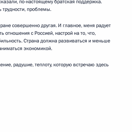
 сказали, по-настоящему братская поддержка.
ия седьмой смены
1
2м
ь трудности, проблемы.
Артек»
стране совершенно другая. И главное, меня радует
ь отношения с Россией, настрой на то, что,
абильность. Страна должна развиваться и меньше
заниматься экономикой.
ом Турции Реджепом Тайипом
1
7м
ение, радушие, теплоту, которую встречаю здесь
ай
ких школ
1
1м