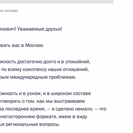
м составе.
иалистической Республики
1
ович! Уважаемые друзья!
вать вас в Москве.
ность достаточно долго и в спокойной,
 по всему комплексу наших отношений,
м Зюгановым
3
торым международным проблемам.
можность и в узком, и в широком составе
говорить о том, как мы выстраиваем
и ветеранов СВР с 95-летием
за последнее время, – а сделано немало, – что
10
6м
 многостороннем формате, имею в виду
ши региональные вопросы.