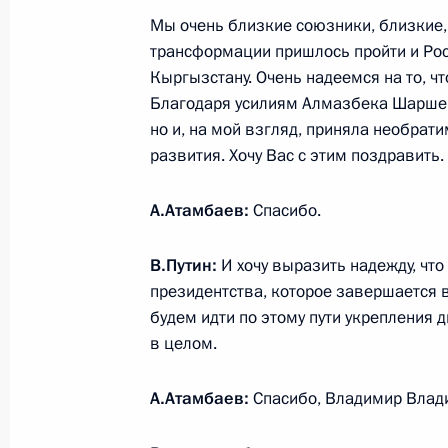
Мы очень близкие союзники, близкие,
трансформации пришлось пройти и Рос
Приём в честь выпускников военны
Кыргызстану. Очень надеемся на то, ч
Благодаря усилиям Алмазбека Шаршен
28 июня 2017 года, 13:45
Москва, Кремль
но и, на мой взгляд, приняла необрат
развития. Хочу Вас с этим поздравить.
27 июня 2017 года, вторник
А.Атамбаев:
Спасибо.
Рабочая встреча с врио главы Удм
В.Путин:
И хочу выразить надежду, что
Бречаловым
президентства, которое завершается 
27 июня 2017 года, 19:40
Ижевск
будем идти по этому пути укрепления д
в целом.
Заседание бюро Союза машиностро
А.Атамбаев:
Спасибо, Владимир Влад
оборонным предприятиям