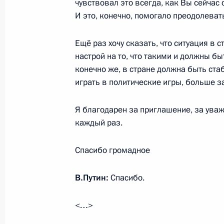
чувствовал это всегда, как Вы сейчас
Выступление на церемонии открыт
И это, конечно, помогало преодолеват
Международного детского центра «
24 июня 2017 года, 16:10
Крым, Гурзуф
Ещё раз хочу сказать, что ситуация в 
настрой на то, что такими и должны быт
конечно же, в стране должна быть ст
играть в политические игры, больше 
23 июня 2017 года, пятница
Телефонный разговор с Президент
Я благодарен за приглашение, за уваж
Эрдоганом
каждый раз.
23 июня 2017 года, 14:10
Краснодарский кр
Спасибо громадное
В.Путин:
Спасибо.
Обращение к выпускникам российс
23 июня 2017 года, 09:00
Москва, Кремль
<…>