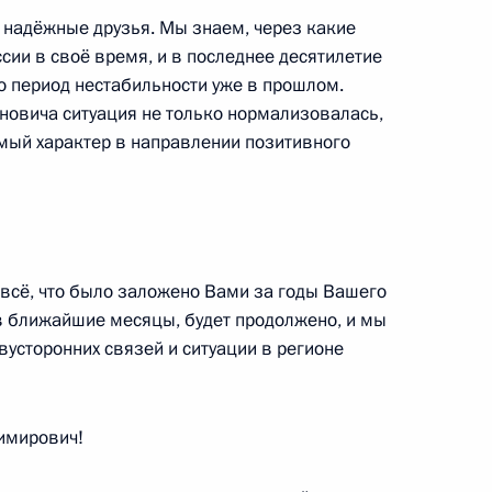
 надёжные друзья. Мы знаем, через какие
сии в своё время, и в последнее десятилетие
х вузов
15
5м
то период нестабильности уже в прошлом.
овича ситуация не только нормализовалась,
имый характер в направлении позитивного
уртии Александром
2
 всё, что было заложено Вами за годы Вашего
в ближайшие месяцы, будет продолжено, и мы
вусторонних связей и ситуации в регионе
ителей и Лиги содействия
6
9м
имирович!