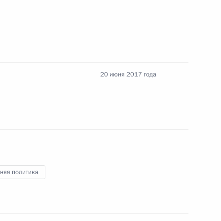
й академии наук
7
3м
20 июня 2017 года
ва
7
31м
няя политика
и выпускных классов
6
4м