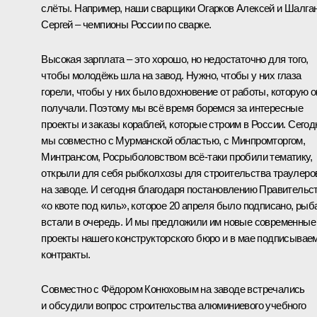
слёты. Например, наши сварщики Огарков Алексей и Шалга
Сергей – чемпионы России по сварке.
Высокая зарплата – это хорошо, но недостаточно для того,
чтобы молодёжь шла на завод. Нужно, чтобы у них глаза
горели, чтобы у них было вдохновение от работы, которую о
получали. Поэтому мы всё время боремся за интересные
проекты и заказы кораблей, которые строим в России. Сегод
мы совместно с Мурманской областью, с Минпромторгом,
Минтрансом, Росрыболовством всё-таки пробили тематику,
открыли для себя рыбколхозы для строительства траулеро
на заводе. И сегодня благодаря постановлению Правительс
«о квоте под киль», которое 20 апреля было подписано, рыб
встали в очередь. И мы предложили им новые современные
проекты нашего конструкторского бюро и в мае подписывае
контракты.
Совместно с Фёдором Конюховым на заводе встречались
и обсудили вопрос строительства алюминиевого учебного