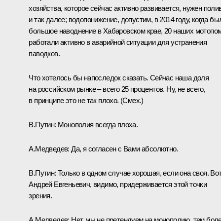
хозяйства, которое сейчас активно развивается, нужен поли
и так далее; водопонижение, допустим, в 2014 году, когда бы
большое наводнение в Хабаровском крае, 20 наших мотопо
работали активно в аварийной ситуации для устранения
паводков.
Что хотелось бы напоследок сказать. Сейчас наша доля
на российском рынке – всего 25 процентов. Ну, не всего,
в принципе это не так плохо.
(Смех.)
В.Путин:
Монополия всегда плоха.
А.Медведев:
Да, я согласен с Вами абсолютно.
В.Путин:
Только в одном случае хорошая, если она своя. Во
Андрей Евгеньевич, видимо, придерживается этой точки
зрения.
А.Медведев:
Нет, мы не претендуем на монополию, тем бол