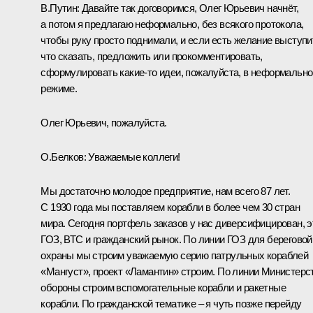
В.Путин:
Давайте так договоримся, Олег Юрьевич начнёт,
а потом я предлагаю неформально, без всякого протокола,
чтобы руку просто поднимали, и если есть желание выступи
что сказать, предложить или прокомментировать,
сформулировать какие-то идеи, пожалуйста, в неформальн
режиме.
Олег Юрьевич, пожалуйста.
О.Белков:
Уважаемые коллеги!
Мы достаточно молодое предприятие, нам всего 87 лет.
С 1930 года мы поставляем корабли в более чем 30 стран
мира. Сегодня портфель заказов у нас диверсифицирован, э
ГОЗ, ВТС и гражданский рынок. По линии ГОЗ для береговой
охраны мы строим уважаемую серию патрульных кораблей
«Мангуст», проект «Ламантин» строим. По линии Министерс
обороны строим вспомогательные корабли и ракетные
корабли. По гражданской тематике – я чуть позже перейду