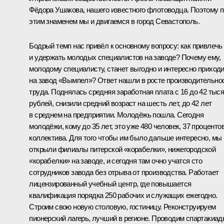
Фёдора Ушакова, нашего известного флотоводца. Поэтому 
этим знаменем мы и двигаемся в город Севастополь.
Бодрый темп нас привёл к основному вопросу: как привлечь
и удержать молодых специалистов на заводе? Почему ему,
молодому специалисту, станет выгодно и интересно приход
на завод «Вымпел»? Ответ нашли в росте производительно
труда. Поднялась средняя заработная плата с 16 до 42 тыс
рублей, снизили средний возраст на шесть лет, до 42 лет
в среднем на предприятии. Молодёжь пошла. Сегодня
молодёжи, кому до 35 лет, это уже 480 человек, 37 проценто
коллектива. Для того чтобы им было дальше интересно, мы
открыли филиалы питерской «корабелки», нижегородской
«корабелки» на заводе, и сегодня там очно учатся сто
сотрудников завода без отрыва от производства. Работает
лицензированный учебный центр, где повышается
квалификация порядка 250 рабочих и служащих ежегодно.
Строим свою новую столовую, гостиницу. Реконструируем
пионерский лагерь, лучший в регионе. Проводим спартакиад