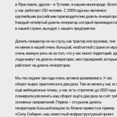
в Ярославле, другое – в Тутаеве, в нашем моногороде. Всего
у нас работают 250 человек. С 2009 года мы являемся
крупнейшим российским производителем дизель-генераторо
Каждый четвёртый дизель-генератор, который производится
в нашей стране, выходит с нашего предприятия.
Дизель-генератор не на слуху, как трактор или грузовик, тем
не менее в нашей очень большой, необъятной стране он игр
очень важную роль из-за того, что у нас много территорий, гд
люди живут на дизель-генераторах, месторождений, которы
работают на дизель-генераторах.
Мы последние три года очень активно развиваемся. У нас
оборот вырос практически в два раза. Тем не менее у нас ес
ещё амбициозные планы, у нас есть стратегия: до 2020 года
планируем увеличить наш оборот ещё в два раза за счёт тр
основных направлений. Первое – это рынок дизель-
генераторов большой мощности. Можно привести в пример
«Силу Сибири», наш известный инфраструктурный проект.