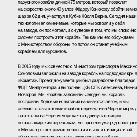
парусного корабля длиной 75 метров, который позволит
на скоростях около 40 узлов Фёдору Конюхову обойти земн
шар за 62 дня, участвуя в Кубке Жюля Верна. Сегодня наши
технологии алюминиевые, которые мы освоили у себя
на заводе, он посмотрел, и он уверен в том, что мы спокойно
сможем построить этот корабль. Так как мы его обсуждаем
с Министерством обороны, то потом он станет учебным
кораблём для курсантов.
В 2015 году мы совместно с Министром транспорта Максим
Соколовым заложили на заводе корабль на подводном кры
«Комета». Проект документации был разработан благодаря
ФЦП Минпромторга и выполнен ЦКБ СПК Алексеева, Нижни
Новгород. Мы корабль заложили. Сегодня мы корабль
построили. Ходовые испытания начинаются летом, и мы
осенью готовы готовый корабль перевести на Чёрное море. 
того чтобы на Чёрном море как-то сдвинуть позицию
по пассажирским перевозкам, мы провели уже ряд совещан
в Министерстве промышленности и вышли с инициативой
об организации скоростного движения внутри Азово-