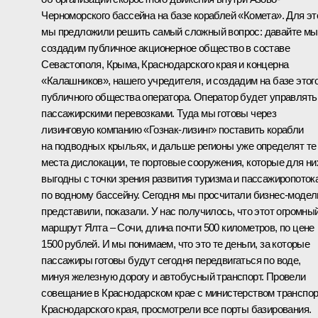
Черноморского бассейна на базе кораблей «Комета». Для эт
мы предложили решить самый сложный вопрос: давайте мы
создадим публичное акционерное общество в составе
Севастополя, Крыма, Краснодарского края и концерна
«Калашников», нашего учредителя, и создадим на базе этог
публичного общества оператора. Оператор будет управлять
пассажирскими перевозками. Туда мы готовы через
лизинговую компанию «Гознак-лизинг» поставить корабли
на подводных крыльях, и дальше регионы уже определят те
места дислокации, те портовые сооружения, которые для ни
выгодны с точки зрения развития туризма и пассажиропоток
по водному бассейну. Сегодня мы просчитали бизнес-модел
представили, показали. У нас получилось, что этот огромны
маршрут Ялта – Сочи, длина почти 500 километров, по цене
1500 рублей. И мы понимаем, что это те деньги, за которые
пассажиры готовы будут сегодня передвигаться по воде,
минуя железную дорогу и автобусный транспорт. Провели
совещание в Краснодарском крае с министерством транспо
Краснодарского края, просмотрели все порты базирования.