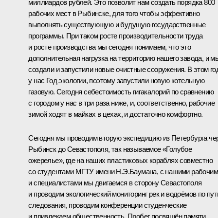
миллиардов рублей. Это позволит нам создать порядка 800
рабочих мест в Рыбинске, для того чтобы эффективно
выполнять существующую и будущую государственные
программы. При таком росте производительности труда
и росте производства мы сегодня понимаем, что это
дополнительная нагрузка на территорию нашего завода, и м
создали и запустили новые очистные сооружения. В этом го
у нас Год экологии, поэтому запустили новую котельную
газовую. Сегодня себестоимость гигакалорий по сравнению
с городом у нас в три раза ниже, и, соответственно, рабочие
зимой ходят в майках в цехах, и достаточно комфортно.
Сегодня мы проводим вторую экспедицию из Петербурга че
Рыбинск до Севастополя, так называемое «Голубое
ожерелье», где на наших пластиковых кораблях совместно
со студентами МГТУ имени Н.Э.Баумана, с нашими рабочи
и специалистами мы двигаемся в сторону Севастополя
и проводим экологический мониторинг рек и водоёмов по пут
следования, проводим конференции студенческие
и привлекаем общественность. Пробег посвящён памяти