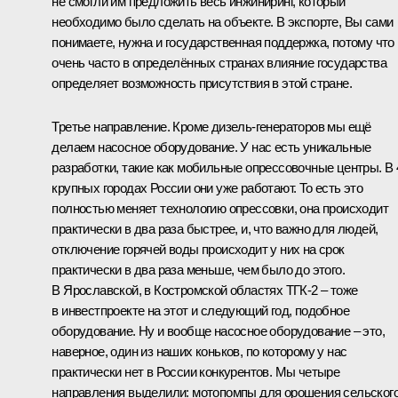
не смогли им предложить весь инжиниринг, который
необходимо было сделать на объекте. В экспорте, Вы сами
понимаете, нужна и государственная поддержка, потому что
очень часто в определённых странах влияние государства
определяет возможность присутствия в этой стране.
Третье направление. Кроме дизель-генераторов мы ещё
делаем насосное оборудование. У нас есть уникальные
разработки, такие как мобильные опрессовочные центры. В 
крупных городах России они уже работают. То есть это
полностью меняет технологию опрессовки, она происходит
практически в два раза быстрее, и, что важно для людей,
отключение горячей воды происходит у них на срок
практически в два раза меньше, чем было до этого.
В Ярославской, в Костромской областях ТГК-2 – тоже
в инвестпроекте на этот и следующий год, подобное
оборудование. Ну и вообще насосное оборудование – это,
наверное, один из наших коньков, по которому у нас
практически нет в России конкурентов. Мы четыре
направления выделили: мотопомпы для орошения сельског