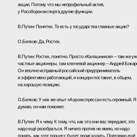
акции. Потому что мы непрофильный актив,
у Рособоронэкспорта другие функции.
В.Путин:
Понятно. То есть у государства главные акции?
О.Белков:
Да, Ростех.
В.Путин:
Ростех, понятно. Просто «Калашников» – там же уж
частные акционеры, там ключевой акционер – Андрей Бокар
Он вполне исправный российский предприниматель
и эффективно работающий, и концерн поставил, в общем,
на хорошую позицию.
О.Белков:
У них же опыт «Аэроэкспресса» есть огромный. Я
думаю, он нам поможет.
В.Путин:
Я к чему. К тому, что, как это они вас передают, это
надо ещё разобраться. Я ничего против не имею, но надо
понять, как этот процесс будет происходить. Повторяю ещё