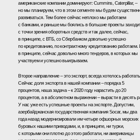
американские компании доминируют: Cummins, Caterpillar, –
но мы планируем, что в этом сегменте мы будем существен
развиваться. Тем более сейчас неплохо мы работаем
с банками, и раньше мы боялись в большие проекты заходи
с точки зрения оборотных средств и так далее, сейчас,
в принципе, с ВТБ, со Сбербанком довольно успешно
по кредитованию, по контрактному кредитованию работаем. 
в принципе, сейчас довольно много тендеров, в которых мы
участвуем и успешно выигрываем.
Второе направление – это экспорт, всегда хотелось работать
Сейчас доля экспорта в нашей компании – порядка 5
процентов, наша задача – к 2020 году нарастить до 20
процентов, а в абсолютном выражении – вырасти в десять р
У нас уже есть успешные проекты на экспорте. Допустим,
азербайджанская государственная компания Socar, мы два
года назад модернизировали им четыре офшорных морских
буровых нашими приводами, и, в принципе, ни турки,
с которыми они плотно до этого работали, ни американцы