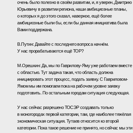
очень было полезно в своём развитии, и, я уверен, Дмитрию
Юрьевичу в развитии региона, наши амбициозные планы,
о которых я до этого сказал, наверное, ещё более
амбициозные были бы, если бы данная инициатива была
Вами поддержана.
В.Путин:
Давайте с последнего вопроса начнём.
У нас прорабатываются ещё ТОР?
М.Орешкин:
Да, мы по Гаврилову-Яму уже работаем вместе
с областью. Тут задача такая, что область должна
инициировать этот процесс, подать заявку. С Гавриловом-
Ямом мы им помогаем пока на рабочем уровне заявку
подготовить. По остальным городам ситуация следующая.
У нас сейчас разрешено ТОСЭР создавать только
в моногородах первой категории, там, где наиболее тяжёлая
экономическая ситуация. Тутаев относится ко второй
категории. Пока такое решение не принято, но сейчас мы эти