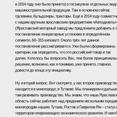
в 2014 году оно было принято) о госзакупках отдельных вид
машиностроительной продукции. Там в основном сейчас
грузовики, бульдозеры, тракторы. Ещё в 2014 году совместн
с нашим крупным ярославским предприятием «Автодизель»
(Ярославский моторный завод) мы предложили добавить в 
постановление генераторные установки в определённом
сегменте, 60–315 киловатт. Около трёх лет данное
постановление рассматривается. Уже были сформированы
критерии, как определить, что это российский товар и так
далее. Хотелось бы попросить Вас, тем более принципиаль
решение, возможно, как я понимаю, уже принято, главное,
довести до конца эту инициативу.
Ну и второй вопрос. Вот смотрите, у нас второе производств
находится в моногороде, в Тутаеве. Мы планируем и дальш
там развивать производство. Мы знаем, что наша Ярославс
область сейчас работает над приданием нескольким города
моногородам нашим: Тутаев, Ростов и Гаврилов-Ям – статус
территории опережающего экономического развития. И нам 