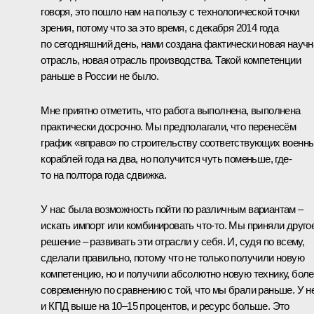
говоря, это пошло нам на пользу с технологической точки
зрения, потому что за это время, с декабря 2014 года
по сегодняшний день, нами создана фактически новая научн
отрасль, новая отрасль производства. Такой компетенции
раньше в России не было.
Мне приятно отметить, что работа выполнена, выполнена
практически досрочно. Мы предполагали, что перенесём
график «вправо» по строительству соответствующих военн
кораблей года на два, но получится чуть поменьше, где-
то на полтора года сдвижка.
У нас была возможность пойти по различным вариантам –
искать импорт или комбинировать что-то. Мы приняли друго
решение – развивать эти отрасли у себя. И, судя по всему,
сделали правильно, потому что не только получили новую
компетенцию, но и получили абсолютно новую технику, бол
современную по сравнению с той, что мы брали раньше. У н
и КПД выше на 10–15 процентов, и ресурс больше. Это