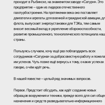
проходит в Рыбинске, на знаменитом заводе «Сатурн». Это
предприятие – один из лидеров отечественного
газотурбостроения. На протяжении века оно поставляет
двигатели и агрегаты для военной и гражданской авиации, д
флота, выпускает энергоустановки для ТЭКа, тем самым
вносит весомый вклад в укрепление обороноспособности,
развитие промышленного, технологического потенциала на
страны.
Пользуясь случаем, хочу ещё раз поблагодарить всех
сотрудников «Сатурна» за добросовестную работу и пожел
им успехов. Чуть позже ещё вернусь к тому, о каких успехах 
говорю, о чём идёт речь.
В нашей повестке – целый ряд значимых вопросов.
Первое. Предстоит обсудить, как идёт создание новых
образцов вооружения и техники, прежде всего для сил обще
назначения и средств разведывательно-информационного