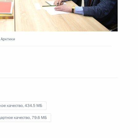
диалога»
30 марта 2017 года
Видео, 8 мин.
 Арктики
кое качество,
434.5 МБ
артное качество,
79.6 МБ
Совещание по вопросу