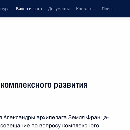
ктура
Видео и фото
Документы
Контакты
Поиск
си
ия, встречи
Встречи со СМИ
апрель, 2017
ть следующие материалы
 комплексного развития
Встреча с руководителями органов
безопасности и спецслужб
я Александры архипелага Земля Франца-
государств – участников СНГ
 совещание по вопросу комплексного