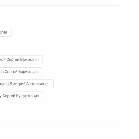
комплексного развития
Арктики
огия
29 марта 2017 года
Видео, 15 мин.
кой Сергей Ефимович
ов Сергей Борисович
едев Дмитрий Анатольевич
у Сергей Кужугетович