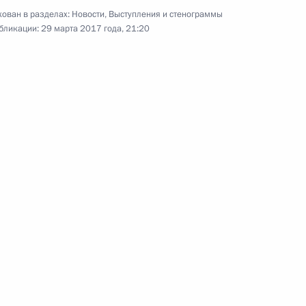
Посещение Малого театра
ован в разделах:
Новости
,
Выступления и стенограммы
бликации:
29 марта 2017 года, 21:20
23 марта 2017 года
Видео, 5 мин.