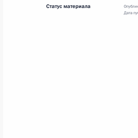
Встреча с руководством
Статус материала
Опублик
Дата пу
Росгвардии
27 марта 2017 года
Видео, 4 мин.