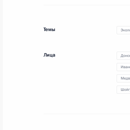
по случаю первого захода
танкера-газовоза в порт
Сабетта
Темы
Экол
30 марта 2017 года
Видео, 10 мин.
Лица
Донс
Иван
Медв
Шойг