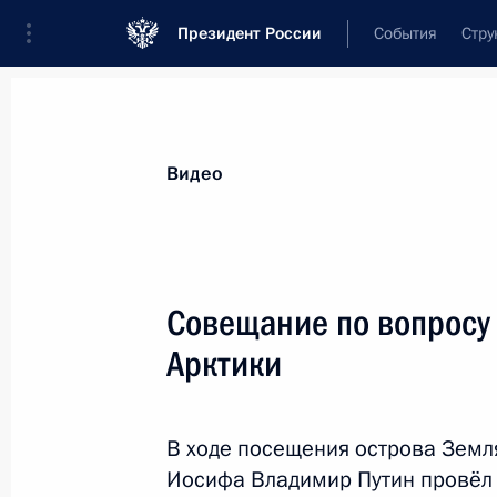
Президент России
События
Стру
Видеозаписи
Фотографии
Аудиозапи
Все материалы
Выступления
Совещан
Видео
Показа
Совещание по вопросу
Арктики
Совещание с членами
Правительства
В ходе посещения острова Земл
Иосифа Владимир Путин провёл