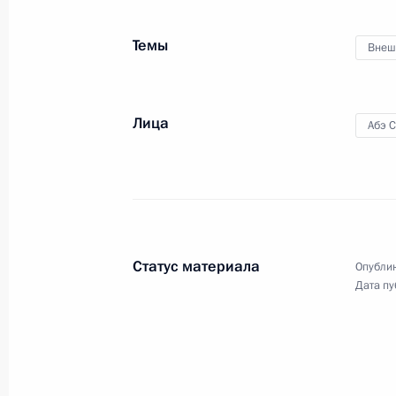
военно-технического
сотрудничества России
с иностранными государствами
Темы
Внеш
12 декабря 2016 года
Видео, 4 мин.
Лица
Абэ 
Статус материала
Опублик
Дата пу