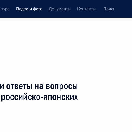
ктура
Видео и фото
Документы
Контакты
Поиск
си
ия, встречи
Встречи со СМИ
декабрь, 2016
ть следующие материалы
и ответы на вопросы
 российско-японских
Встреча с членами
Правительства