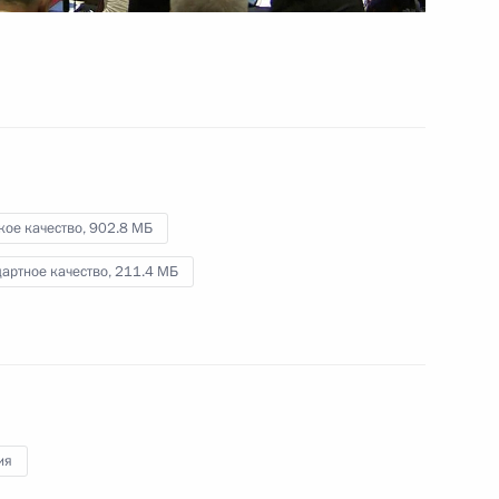
16 декабря 2016 года
Видео, 38 мин.
кое качество,
902.8 МБ
артное качество,
211.4 МБ
ия
Приём по случаю Дня Героев