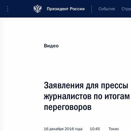
Президент России
События
Стру
Видеозаписи
Фотографии
Аудиозапи
Все материалы
Выступления
Совещан
Видео
Показа
Заявления для прессы 
журналистов по итогам
переговоров
Встреча с представителями
российских деловых кругов
16 декабря 2016 года
10:45
Токио