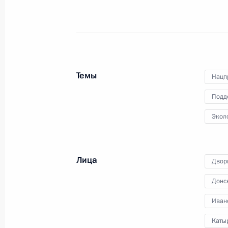
2 декабря 2016 года
Аудио, 3 ч.
Темы
Нацп
Подд
Экол
Лица
Двор
Совещание с членами
Донс
Правительства
Иван
Каты