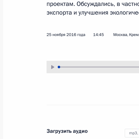
проектам. Обсуждались, в част
6 декабря 2016 года
Аудио, 3 мин.
экспорта и улучшения экологиче
25 ноября 2016 года
14:45
Москва, Крем
Совместное заседание
Совета по культуре
и искусству и Совета
Загрузить аудио
mp3,
по русскому языку