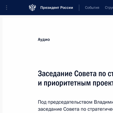
Президент России
События
Стру
Видеозаписи
Фотографии
Аудиозапи
Все материалы
Выступления
Совещан
Аудио
Показа
Заседание Совета по с
и приоритетным проек
Встреча с судьями
Конституционного Суда
Под председательством Владими
заседание Совета по стратегич