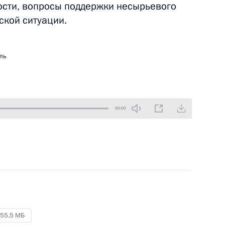
ности, вопросы поддержки несырьевого
5 декабря 2016 года
Аудио, 59 мин.
ской ситуации.
ль
00:00
Заседание Совета
по стратегическому
развитию и приоритетным
55.5 МБ
проектам