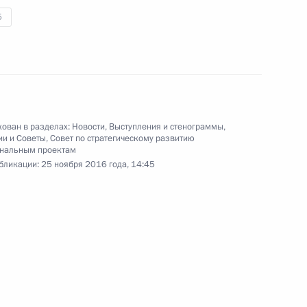
5
23 ноября 2016 года
Аудио, 7 мин.
е
ован в разделах:
Новости
,
Выступления и стенограммы
,
ии и Советы
,
Совет по стратегическому развитию
ональным проектам
бликации:
25 ноября 2016 года, 14:45
Совещание по вопросам
о
создания новых видов
вооружений