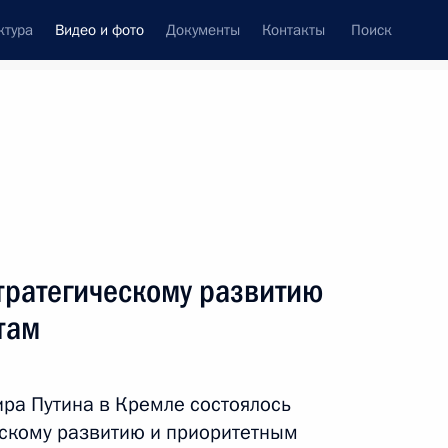
ктура
Видео и фото
Документы
Контакты
Поиск
си
ия, встречи
Встречи со СМИ
декабрь, 2016
ть следующие материалы
тратегическому развитию
там
Владимир Путин посетил
с рабочей поездкой
ра Путина в Кремле состоялось
Челябинскую область
ескому развитию и приоритетным