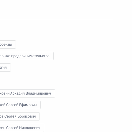
25 ноября 2016 года
Аудио, 1 ч.
роекты
ержка предпринимательства
огия
кович Аркадий Владимирович
Заседание Совета по науке
кой Сергей Ефимович
и образованию
ов Сергей Борисович
рин Сергей Николаевич