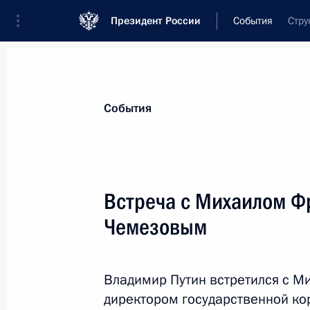
Президент России
События
Стру
Президент
Администрация
Государст
Новости
Стенограммы
Поездки
Те
События
Рубрикация материалов
Все материалы
Встреча с Михаилом Ф
Послания Федеральному Собранию
Чемезовым
Заявления по важнейшим вопросам
Совещания, заседания, рабочие встречи
Владимир Путин встретился с 
Речи и обращения
директором государственной ко