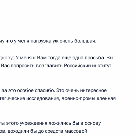
 Совета Безопасности
1
2м
му что у меня нагрузка уж очень большая.
дкову.)
У меня к Вам тогда ещё одна просьба. Вы
у Вас попросить возглавить Российский институт
АНО» Анатолием Чубайсом
4
а это особое спасибо. Это очень интересное
ратегические исследования, военно-промышленная
ть, Ново-Огарёво
ты этого учреждения ложились бы в основу
ов, доходили бы до средств массовой