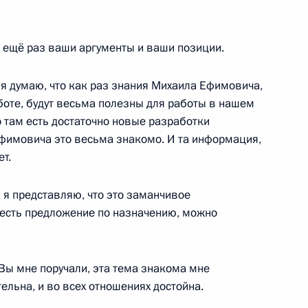
озёровым
2
ь ещё раз ваши аргументы и ваши позиции.
 думаю, что как раз знания Михаила Ефимовича,
грамот
22
31м
боте, будут весьма полезны для работы в нашем
о там есть достаточно новые разработки
Ефимовича это весьма знакомо. И та информация,
т.
я представляю, что это заманчивое
о есть предложение по назначению, можно
Георгием Полтавченко
5
ы мне поручали, эта тема знакома мне
тельна, и во всех отношениях достойна.
Р Ли Кэцяном
5