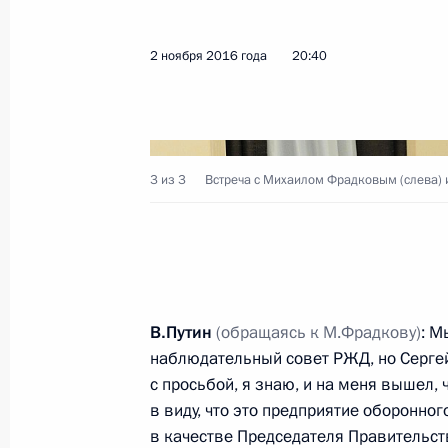
2 ноября 2016 года
20:40
Показа
Конференция «Вперёд в будущее: р
10 ноября 2016 года, 14:30
Москва
3 из 3
Встреча с Михаилом Фрадковым (слева)
9 ноября 2016 года, среда
Встреча с главой администрации Т
В.Путин
(обращаясь к М.Фрадкову)
: М
Александром Никитиным
наблюдательный совет РЖД, но Сергей
9 ноября 2016 года, 18:20
Москва, Кремль
с просьбой, я знаю, и на меня вышел,
в виду, что это предприятие оборонног
в качестве Председателя Правительст