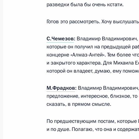
разведки была бы очень кстати.
Встреча с главой РЖД Олегом Бел
9 ноября 2016 года, 17:30
Москва, Кремль
Готов это рассмотреть. Хочу выслушат
С.Чемезов
:
Владимир Владимирович, я
Церемония вручения верительных 
которые он получил на предыдущей ра
концерне «Алмаз-Антей». Тем более чт
9 ноября 2016 года, 13:30
Москва, Кремль
и закрытого характера. Для Михаила 
которой он владеет, думаю, ему поможе
8 ноября 2016 года, вторник
М.Фрадков
:
Владимир Владимирович, 
предложение, интересное, близкое, т
Встреча с Максимом Соколовым и 
сказать, в прямом смысле.
8 ноября 2016 года, 19:00
Москва, Кремль
По предшествующим постам, которые В
и по душе. Полагаю, что она и содержа
Встреча с Премьером Госсовета КН