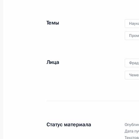
Рабочая встреча с главой Минкул
Темы
Наук
3 ноября 2016 года, 18:20
Москва, Кремль
Пром
Телемост с экспедицией Клуба лиде
Лица
Фрад
3 ноября 2016 года, 14:20
Москва
Чеме
Форум активных граждан «Сообщес
3 ноября 2016 года, 13:30
Москва
Статус материала
Опублик
Дата пу
2 ноября 2016 года, среда
Текстов