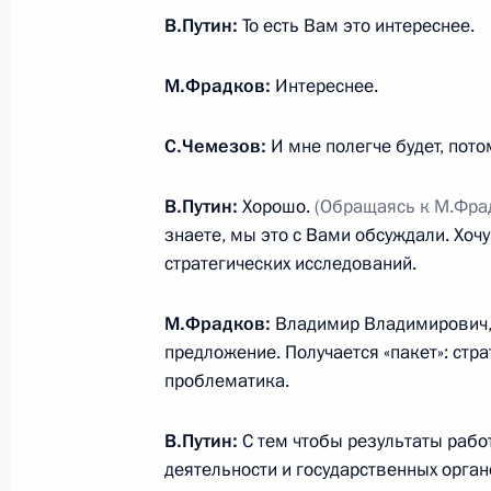
В.Путин:
То есть Вам это интереснее.
8 ноября 2016 года, 16:50
Москва, Кремль
М.Фрадков:
Интереснее.
Совещание с постоянными членами
С.Чемезов:
И мне полегче будет, пото
8 ноября 2016 года, 15:45
Москва, Кремль
В.Путин:
Хорошо.
(Обращаясь к М.Фра
знаете, мы это с Вами обсуждали. Хоч
стратегических исследований.
7 ноября 2016 года, понедельник
Встреча с главой компании «РОСН
М.Фрадков:
Владимир Владимирович, з
предложение. Получается «пакет»: ст
7 ноября 2016 года, 13:45
Московская облас
проблематика.
В.Путин:
С тем чтобы результаты рабо
4 ноября 2016 года, пятница
деятельности и государственных орган