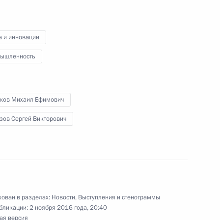
ьтуры Владимиром Мединским
6
а и инновации
ышленность
ров в Антарктиде
5
12м
ков Михаил Ефимович
зов Сергей Викторович
тво»
5
7м
ован в разделах:
Новости
,
Выступления и стенограммы
бликации:
2 ноября 2016 года, 20:40
ая версия