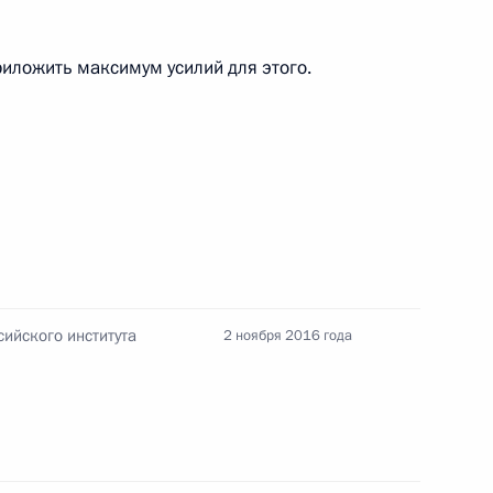
и премии Президента за вклад
10
22м
 нации
иложить максимум усилий для этого.
ве открыт памятник князю
21
16м
ийского института
2 ноября 2016 года
м человека Михаилом
3