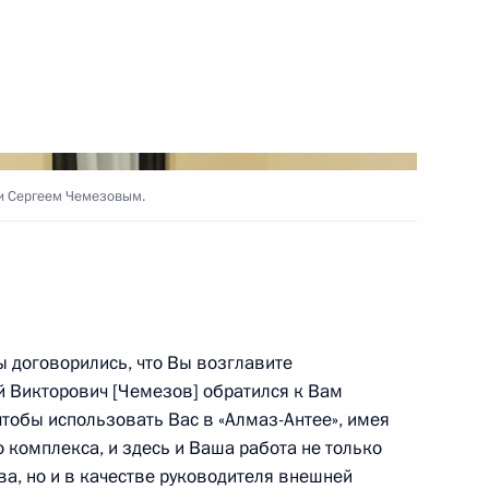
ть следующие материалы
оль и место России»
4
10м
 и Сергеем Чемезовым.
амбовской области
1
ы договорились, что Вы возглавите
 Викторович [Чемезов] обратился к Вам
 чтобы использовать Вас в «Алмаз-Антее», имея
о комплекса, и здесь и Ваша работа не только
ва, но и в качестве руководителя внешней