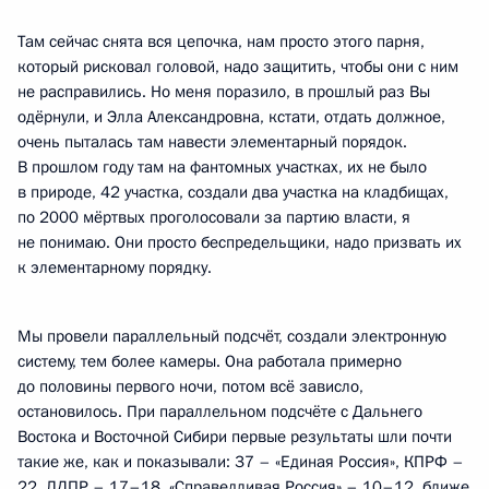
Там сейчас снята вся цепочка, нам просто этого парня,
который рисковал головой, надо защитить, чтобы они с ним
не расправились. Но меня поразило, в прошлый раз Вы
одёрнули, и Элла Александровна, кстати, отдать должное,
очень пыталась там навести элементарный порядок.
В прошлом году там на фантомных участках, их не было
в природе, 42 участка, создали два участка на кладбищах,
по 2000 мёртвых проголосовали за партию власти, я
не понимаю. Они просто беспредельщики, надо призвать их
к элементарному порядку.
Мы провели параллельный подсчёт, создали электронную
систему, тем более камеры. Она работала примерно
до половины первого ночи, потом всё зависло,
остановилось. При параллельном подсчёте с Дальнего
Востока и Восточной Сибири первые результаты шли почти
такие же, как и показывали: 37 – «Единая Россия», КПРФ –
22, ЛДПР – 17–18, «Справедливая Россия» – 10–12, ближе