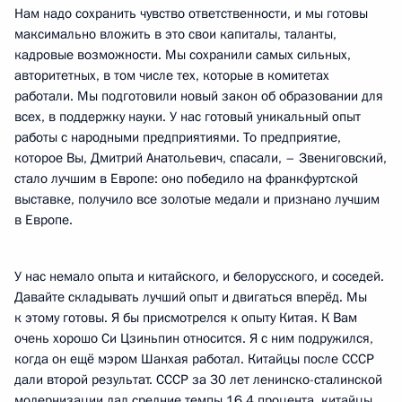
Нам надо сохранить чувство ответственности, и мы готовы
максимально вложить в это свои капиталы, таланты,
кадровые возможности. Мы сохранили самых сильных,
авторитетных, в том числе тех, которые в комитетах
работали. Мы подготовили новый закон об образовании для
всех, в поддержку науки. У нас готовый уникальный опыт
работы с народными предприятиями. То предприятие,
которое Вы, Дмитрий Анатольевич, спасали, – Звениговский,
стало лучшим в Европе: оно победило на франкфуртской
выставке, получило все золотые медали и признано лучшим
в Европе.
У нас немало опыта и китайского, и белорусского, и соседей.
Давайте складывать лучший опыт и двигаться вперёд. Мы
к этому готовы. Я бы присмотрелся к опыту Китая. К Вам
очень хорошо Си Цзиньпин относится. Я с ним подружился,
когда он ещё мэром Шанхая работал. Китайцы после СССР
дали второй результат. СССР за 30 лет ленинско-сталинской
модернизации дал средние темпы 16,4 процента, китайцы,