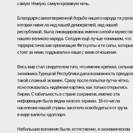
самую тёмную, самую кровавую ночь.
Благодаря самоотверженной борьбе нашего народа та угроз
которая нависла над нашей демократией, над нашей
республикой, была ликвидирована именно силой и мужеств
нашего великого народа. Сегодня ещё лучше понимаем, что
террористическая организация Фетхуллы и те силы, которы
стоят за ними, подрывали и наши с вами отношения.
Весь мир стал свидетелем того, что именно крепкая, сильна
экономика Турецкой Республики дала возможность преодол
такой сложный экзамен. Сразу после попытки путча чётко,
ясно показалась надёжная картина, как только открылись
биржи. Стабильность в стране сохранена, именно эта
информация была видна на всех экранах. 16-го числа
население нашей страны захотело освободиться от груза
в виде валюты «доллар».
Небольшие волнения были, естественно, в экономическом