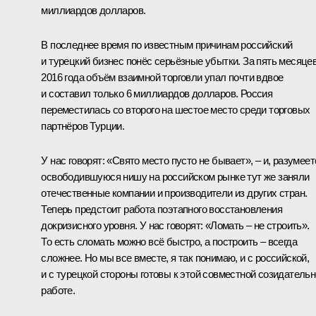
миллиардов долларов.
В последнее время по известным причинам российский
и турецкий бизнес понёс серьёзные убытки. За пять месяце
2016 года объём взаимной торговли упал почти вдвое
и составил только 6 миллиардов долларов. Россия
переместилась со второго на шестое место среди торговых
партнёров Турции.
У нас говорят: «Свято место пусто не бывает», – и, разумеет
освободившуюся нишу на российском рынке тут же заняли
отечественные компании и производители из других стран.
Теперь предстоит работа поэтапного восстановления
докризисного уровня. У нас говорят: «Ломать – не строить».
То есть сломать можно всё быстро, а построить – всегда
сложнее. Но мы все вместе, я так понимаю, и с российской,
и с турецкой стороны готовы к этой совместной созидатель
работе.