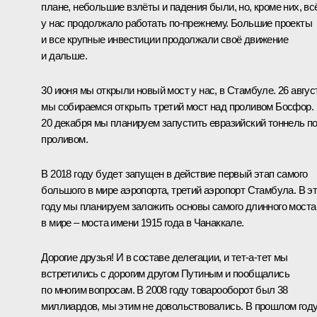
плане, небольшие взлёты и падения были, но, кроме них, вс
у нас продолжало работать по‑прежнему. Большие проекты
и все крупные инвестиции продолжали своё движение
и дальше.
30 июня мы открыли новый мост у нас, в Стамбуле. 26 авгус
мы собираемся открыть третий мост над проливом Босфор.
20 декабря мы планируем запустить евразийский тоннель п
проливом.
В 2018 году будет запущен в действие первый этап самого
большого в мире аэропорта, третий аэропорт Стамбула. В э
году мы планируем заложить основы самого длинного моста
в мире – моста имени 1915 года в Чанаккале.
Дорогие друзья! И в составе делегации, и тет-а-тет мы
встретились с дорогим другом Путиным и пообщались
по многим вопросам. В 2008 году товарооборот был 38
миллиардов, мы этим не довольствовались. В прошлом год