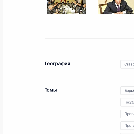
Начало встречи с российскими буд
24 августа 2009 года, 14:00
Бурятия, село В
21 августа 2009 года, пятница
Переговоры с Президентом Молда
21 августа 2009 года, 14:30
Сочи, Бочаров р
География
Став
20 августа 2009 года, четверг
Темы
Борь
Начало встречи с руководством Вс
Госу
партии «Единая Россия»
Прав
20 августа 2009 года, 15:00
Сочи
Прот