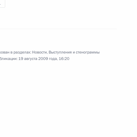
1
тавропольского края
1
ован в разделах:
Новости
,
Выступления и стенограммы
бликации:
19 августа 2009 года, 16:20
та Безопасности о мерах
2
16м
ической обстановки
и экстремистских угроз