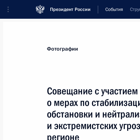
Президент России
События
Стру
Президент
Администрация
Государст
Новости
Стенограммы
Поездки
Те
Фотографии
Рубрикация материалов
Все материалы
Совещание с участием
Послания Федеральному Собранию
о мерах по стабилизац
Заявления по важнейшим вопросам
обстановки и нейтрал
Совещания, заседания, рабочие встречи
и экстремистских угро
Речи и обращения
регионе