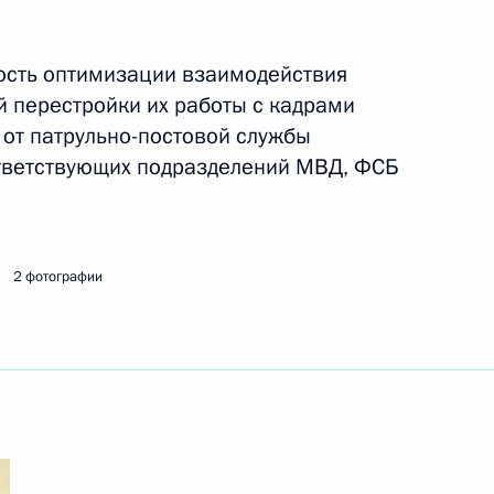
ость оптимизации взаимодействия
ть следующие материалы
й перестройки их работы с кадрами
 от патрульно-постовой службы
 по вопросам социально-
17м
ответствующих подразделений МВД, ФСБ
ого федерального округа
дэ
2 фотографии
нтом Бурятии Вячеславом
1
дэ
1