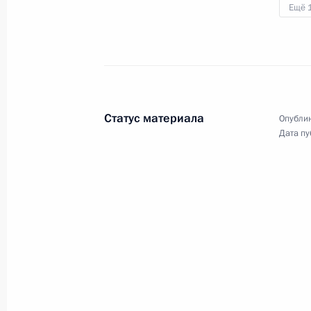
Ещё 
19 августа 2009 года, среда
Рабочая встреча с губернатором С
Валерием Гаевским
19 августа 2009 года, 16:30
Ставрополь
Статус материала
Опублик
Дата пу
Совещание с участием членов Сове
по стабилизации социально-полит
и нейтрализации террористических 
в Северо-Кавказском регионе
19 августа 2009 года, 16:20
Ставрополь
18 августа 2009 года, вторник