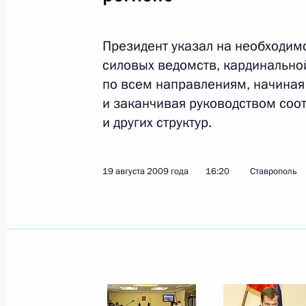
Президент указал на необходим
Показа
силовых ведомств, кардинально
по всем направлениям, начиная
Вступительное слово на совещании
и заканчивая руководством со
экономического развития Сибирск
и других структур.
24 августа 2009 года, 17:00
Бурятия, Улан-У
19 августа 2009 года
16:20
Ставрополь
Начало рабочей встречи с Президе
Наговицыным
24 августа 2009 года, 15:00
Бурятия, Улан-У