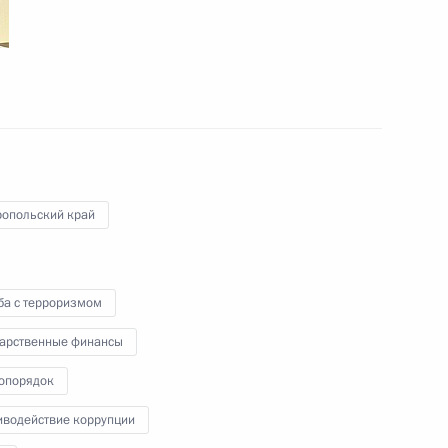
дистами
ерхняя Иволга
вии Владимиром Ворониным
2
учей
ропольский край
ба с терроризмом
ероссийской политической
10м
дарственные финансы
опорядок
иводействие коррупции