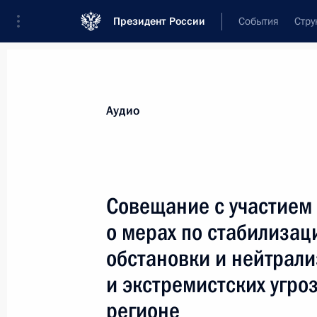
Президент России
События
Стру
Видеозаписи
Фотографии
Аудиозапи
Все материалы
Выступления
Совещан
Аудио
Показа
Совещание с участием
о мерах по стабилизац
Выступление на торжественном
обстановки и нейтрал
собрании, посвящённом 70-летию
совместной победы на Халхин-Голе
и экстремистских угро
регионе