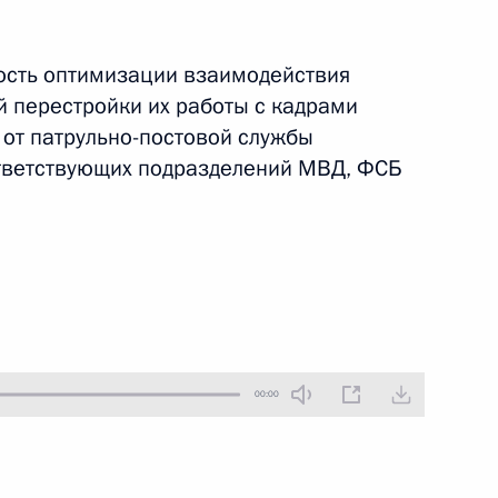
24 августа 2009 года
Аудио, 6 мин.
ость оптимизации взаимодействия
й перестройки их работы с кадрами
 от патрульно-постовой службы
ответствующих подразделений МВД, ФСБ
Совещание с участием членов
00:00
Совета Безопасности о мерах
по стабилизации социально-
политической обстановки
и нейтрализации