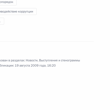
сотрудничеству
опорядок
17 августа 2009 года
Аудио, 13 мин.
иводействие коррупции
1
ован в разделах:
Новости
,
Выступления и стенограммы
бликации:
19 августа 2009 года, 16:20
Встреча с представителями
студенческих строительных
отрядов