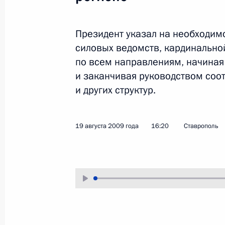
26 августа 2009 года
Аудио, 5 мин.
Президент указал на необходим
силовых ведомств, кардинально
по всем направлениям, начиная
и заканчивая руководством со
и других структур.
19 августа 2009 года
16:20
Ставрополь
Вступительное слово
на совещании по вопросам
социально-экономического
развития Сибирского
федерального округа