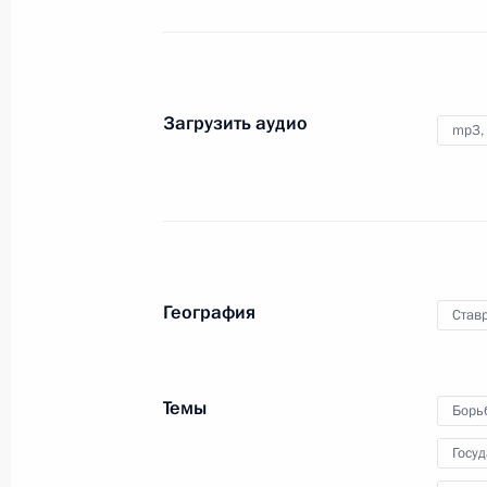
24 августа 2009 года
Аудио, 17 мин.
Загрузить аудио
mp3,
География
Став
Начало совещания с Министром
Темы
внутренних дел Рашидом
Борь
Нургалиевым, директором
Госу
Федеральной службы безопасност
Александром Бортниковым,