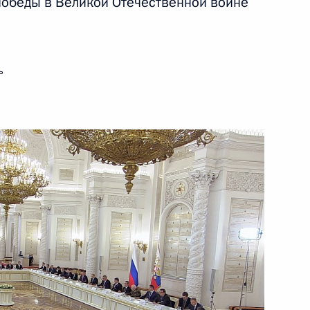
обеды в Великой Отечественной войне
ть следующие материалы
ь
ки
2
4м
еской станцией
3
11м