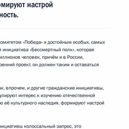
вардия
2
3м
рмируют настрой
ность.
Франции Жераром Ларше
4
омитетом «Победа» и достойным особых, самых
я инициатива «Бессмертный полк», которая
иллионов человек, причём и в России,
ренний проект, он должен таким и оставаться
а «Победа»
6
34м
ак, впрочем, и другие гражданские инициативы,
улируют интерес к изучению отечественной
ю её культурного наследия, формируют настрой
ой области Борисом
3
нициативы колоссальный запрос, это