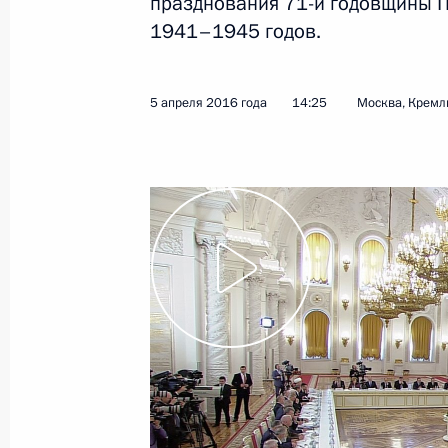
празднования 71-й годовщины П
1941–1945 годов.
Показа
5 апреля 2016 года
14:25
Москва, Кремл
12 апреля 2016 года, вторник
Концерт по случаю Дня космонавти
12 апреля 2016 года, 19:45
Москва, Кремль
Телемост с Международной космич
и космодромом Восточный
12 апреля 2016 года, 13:10