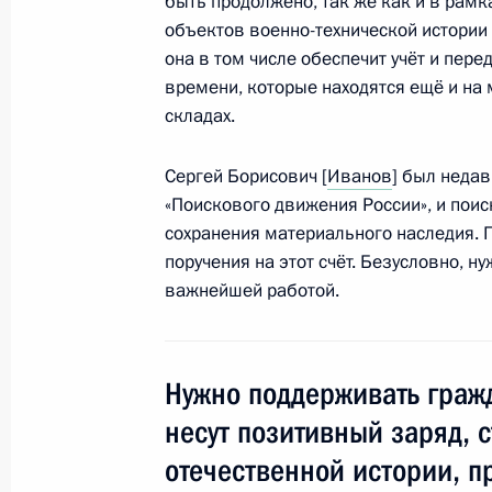
быть продолжено, так же как и в рам
Заявления для прессы по итогам п
объектов военно-технической истории
президентом Австрии Хайнцем Фи
она в том числе обеспечит учёт и пер
6 апреля 2016 года, 17:00
времени, которые находятся ещё и на 
складах.
Встреча с Президентом Австрии Х
Сергей Борисович [
Иванов
] был недав
«Поискового движения России», и поис
6 апреля 2016 года, 14:00
Москва, Кремль
сохранения материального наследия.
поручения на этот счёт. Безусловно, 
важнейшей работой.
5 апреля 2016 года, вторник
Совещание по вопросам развития 
Нужно поддерживать граж
5 апреля 2016 года, 19:10
Москва, Кремль
несут позитивный заряд, 
отечественной истории, п