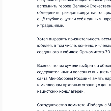
вспомнить героев Великой Отечествен
объединить граждан вокруг настоящих
7 апреля 2016 года, четверг
ещё глубже ощутили себя единым наро
Медиафорум региональных и мест
и традициями.
и справедливость»
Хотел выразить признательность всем,
7 апреля 2016 года, 17:00
Санкт-Петербург
юбилея, в том числе, конечно, и члена
созданного к юбилею Оргкомитета-70.
6 апреля 2016 года, среда
Важно, что вы сумели выбрать и обесп
содержательных и полезных инициатив
Рабочая встреча с губернатором И
сайта Минобороны России «Память нар
Левченко
к миллионам архивных страниц с данн
6 апреля 2016 года, 18:45
Москва, Кремль
нацистских концлагерей.
Сотрудничество комитета «Победа» с М