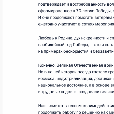
Дубровским
подтверждает и востребованность вол
4 апреля 2016 года, 15:50
Московская облас
сформированное к 70-летию Победы, с
И они продолжают помогать ветерана
ежегодно участвуют в сотнях мероприя
Встреча с руководителем Федераль
Любовь к Родине, дух искренности и с
Андреем Артизовым
в юбилейный год Победы, – это и есть
4 апреля 2016 года, 14:05
Московская облас
на примерах бескорыстия и беззаветно
Конечно, Великая Отечественная войн
31 марта 2016 года, четверг
Но в нашей истории всегда хватало гр
космоса, индустриализация, достижени
Заседание Совета Безопасности
национальное достояние, и в основе в
и трудовые подвиги, создавали велики
31 марта 2016 года, 16:10
Московская обла
Наш комитет в тесном взаимодействи
продолжить работу по решению как м