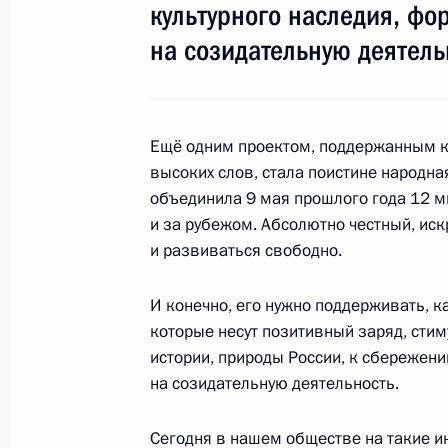
В России создана национальная г
культурного наследия, фо
5 апреля 2016 года, 17:20
Москва, Кремль
на созидательную деятель
Встреча с председателем Сената 
Ещё одним проектом, поддержанным к
5 апреля 2016 года, 15:30
Москва, Кремль
высоких слов, стала поистине народна
объединила 9 мая прошлого года 12 м
и за рубежом. Абсолютно честный, иск
и развиваться свободно.
Заседание Российского оргкомитет
5 апреля 2016 года, 14:25
Москва, Кремль
И конечно, его нужно поддерживать, к
которые несут позитивный заряд, стим
истории, природы России, к сбережени
4 апреля 2016 года, понедельник
на созидательную деятельность.
Встреча с губернатором Челябинск
Сегодня в нашем обществе на такие и