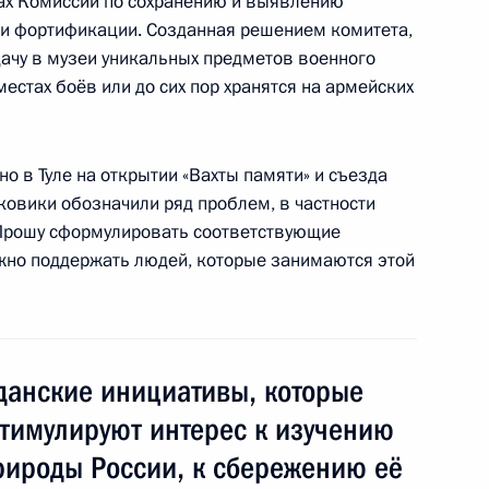
ках Комиссии по сохранению и выявлению
ереговоров с Федеральным
6
16м
 и фортификации. Созданная решением комитета,
шером
едачу в музеи уникальных предметов военного
местах боёв или до сих пор хранятся на армейских
айнцем Фишером
но в Туле на открытии «Вахты памяти» и съезда
4
ковики обозначили ряд проблем, в частности
 Прошу сформулировать соответствующие
нужно поддержать людей, которые занимаются этой
электроэнергетики
2
3м
данские инициативы, которые
стимулируют интерес к изучению
рироды России, к сбережению её