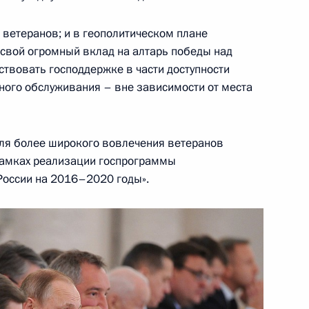
тии Леонидом Тибиловым
5
сть, Ново-Огарёво
 ветеранов; и в геополитическом плане
 свой огромный вклад на алтарь победы над
ствовать господдержке в части доступности
ного обслуживания – вне зависимости от места
ва
6
22м
для более широкого вовлечения ветеранов
сть, Ново-Огарёво
 рамках реализации госпрограммы
России на 2016–2020 годы».
ническому сотрудничеству
3
7м
ами
д