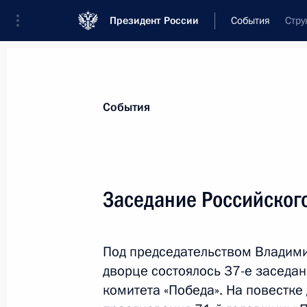
Президент России
События
Стру
Президент
Администрация
Государст
Новости
Стенограммы
Поездки
Те
События
Рубрикация материалов
Все материалы
Заседание Российского
Послания Федеральному Собранию
Заявления по важнейшим вопросам
Под председательством Владим
Совещания, заседания, рабочие встречи
дворце состоялось 37-е заседа
Речи и обращения
комитета «Победа». На повестке