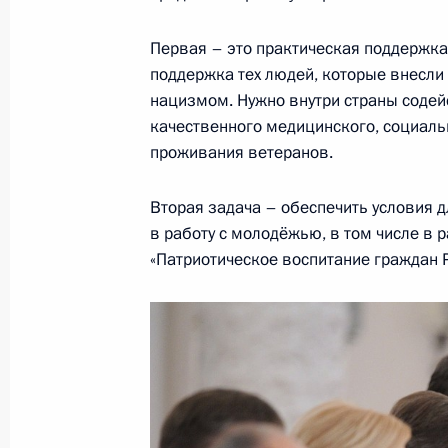
Встреча с Президентом Южной Осе
31 марта 2016 года, 15:10
Московская обла
Первая – это практическая поддержка
поддержка тех людей, которые внесли
нацизмом. Нужно внутри страны содей
качественного медицинского, социаль
30 марта 2016 года, среда
проживания ветеранов.
Совещание с членами Правительст
Вторая задача – обеспечить условия 
30 марта 2016 года, 15:25
Московская обла
в работу с молодёжью, в том числе в
«Патриотическое воспитание граждан 
29 марта 2016 года, вторник
Заседание Комиссии по военно-тех
России с иностранными государств
29 марта 2016 года, 17:50
Нижний Новгоро