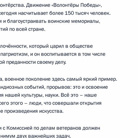
онтёрства. Движение «Волонтёры Победы»,
ть, Ново-Огарёво
егодня насчитывает более 150 тысяч человек.
м и благоустраивать воинские мемориалы,
тий по всей стране.
ного архивного агентства
3
плочённости, который царил в обществе
 патриотизм, и он воспитывается в том числе
ть, Ново-Огарёво
й преданности своему делу.
а, военное поколение здесь самый яркий пример.
андиозных событий, прорывов: это и освоение
я нашей культуры, науки. Всё это – наше
6
6м
сего этого – люди, что совершали открытия
е произведения искусства.
сть, Ново-Огарёво
и с Комиссией по делам ветеранов должен
инимум двух важнейших задач.