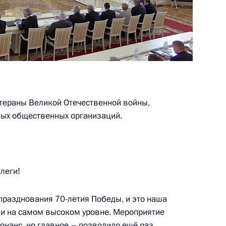
х кругов Германии
2
3м
мышленности и торговли
3
тераны Великой Отечественной войны,
ных общественных организаций.
леги!
ьтуры Владимиром Мединским
3
празднования 70-летия Победы, и это наша
ли на самом высоком уровне. Мероприятие
нанс, но главное – позволило ещё раз