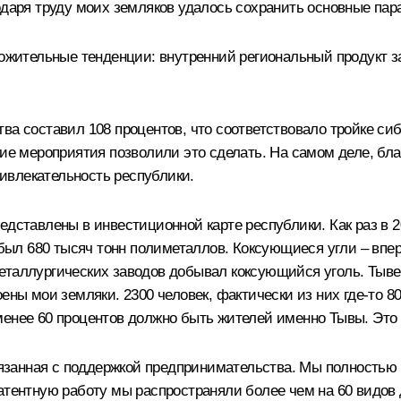
одаря труду моих земляков удалось сохранить основные пар
ложительные тенденции: внутренний региональный продукт з
ва составил 108 процентов, что соответствовало тройке си
акие мероприятия позволили это сделать. На самом деле, 
ивлекательность республики.
едставлены в инвестиционной карте республики. Как раз в 2
добыл 680 тысяч тонн полиметаллов. Коксующиеся угли – впе
таллургических заводов добывал коксующийся уголь. Тыве э
оены мои земляки. 2300 человек, фактически из них где‑то 
менее 60 процентов должно быть жителей именно Тывы. Это
занная с поддержкой предпринимательства. Мы полностью 
атентную работу мы распространяли более чем на 60 видов д