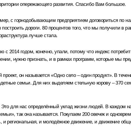
ерритории опережающего развития. Спасибо Вам большое.
мер, с горнодобывающим предприятием договориться по нал
 построить дороги. 80 процентов того, что мы получили в р
нфраструктура лучше стала.
 с 2014 годом, конечно, упали, потому что индекс потреби
шении, нужно признать, и в рамках программ, которые мы пр
роект, он называется «Одно село – один продукт». В течен
одетные семьи. Для них выделяем стельную корову – 370 се
а. Это для нас определённый уклад жизни людей. В каждом
емьи», так она называется. Покупаем 200 овечек и одновре
ь, и региональная, и молодёжное движение, и движение общ