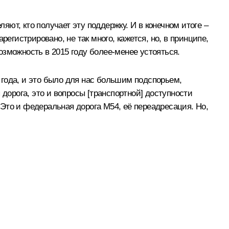
ют, кто получает эту поддержку. И в конечном итоге –
егистрировано, не так много, кажется, но, в принципе,
зможность в 2015 году более-менее устояться.
года, и это было для нас большим подспорьем,
орога, это и вопросы [транспортной] доступности
Это и федеральная дорога М54, её переадресация. Но,