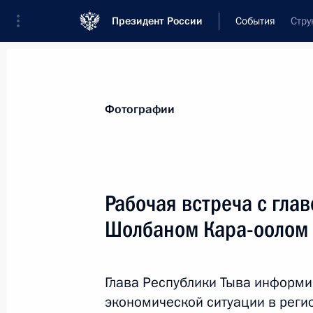
Президент России
События
Стру
Президент
Администрация
Государст
Новости
Стенограммы
Поездки
Те
Фотографии
Рубрикация материалов
Все материалы
Рабочая встреча с гла
Послания Федеральному Собранию
Шолбаном Кара-оолом
Заявления по важнейшим вопросам
Совещания, заседания, рабочие встречи
Глава Республики Тыва информи
Речи и обращения
экономической ситуации в реги