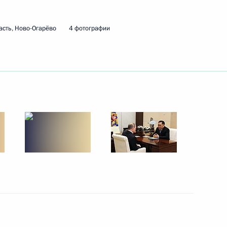
сть, Ново-Огарёво
4 фотографии
ть следующие материалы
еувеном Ривлином
5
ва
8
39м