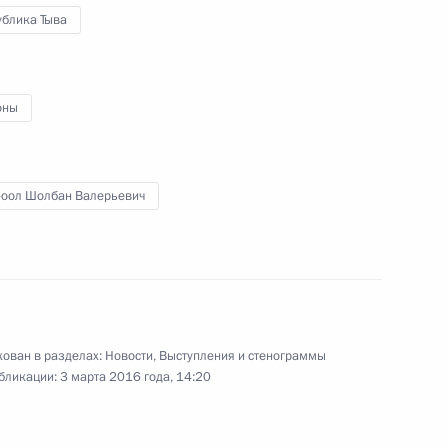
ублика Тыва
медом VI
11
оны
 МВД
7
14м
-оол Шолбан Валерьевич
ргеем Шойгу
3
10м
ован в разделах:
Новости
,
Выступления и стенограммы
бликации:
3 марта 2016 года, 14:20