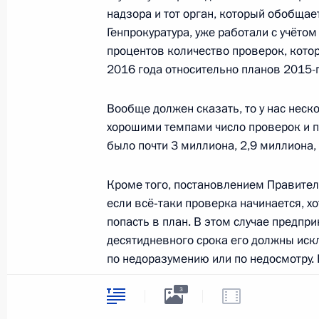
надзора и тот орган, который обобща
Генпрокуратура, уже работали с учётом
процентов количество проверок, кото
Совещание с членами Правительст
2016 года относительно планов 2015-г
13 января 2016 года, 17:45
Московская обл
Вообще должен сказать, то у нас неск
хорошими темпами число проверок и пл
было почти 3 миллиона, 2,9 миллиона,
12 января 2016 года, вторник
Встреча с главой компании «Аэро
Кроме того, постановлением Правител
если всё‑таки проверка начинается, х
12 января 2016 года, 13:50
Москва, аэропо
попасть в план. В этом случае предпр
десятидневного срока его должны искл
по недоразумению или по недосмотру. 
Интервью немецкому изданию Bild.
то владелец предприятия вправе уведо
3
отнесён к тем субъектам малого пред
12 января 2016 года, 06:00
Сочи
проверки недопустимы, и проверка до