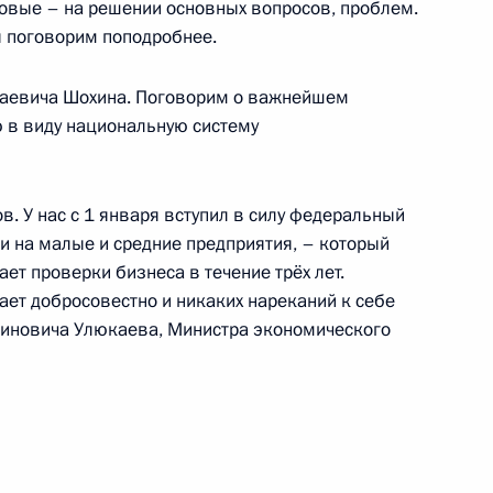
овые – на решении основных вопросов, проблем.
я поговорим поподробнее.
Правительства Дмитрием
2
лаевича Шохина. Поговорим о важнейшем
 в виду национальную систему
в. У нас с 1 января вступил в силу федеральный
окописом Павлопулосом
6
и на малые и средние предприятия, – который
ет проверки бизнеса в течение трёх лет.
асть, Ново-Огарёво
ает добросовестно и никаких нареканий к себе
тиновича Улюкаева, Министра экономического
3
асть, Ново-Огарёво