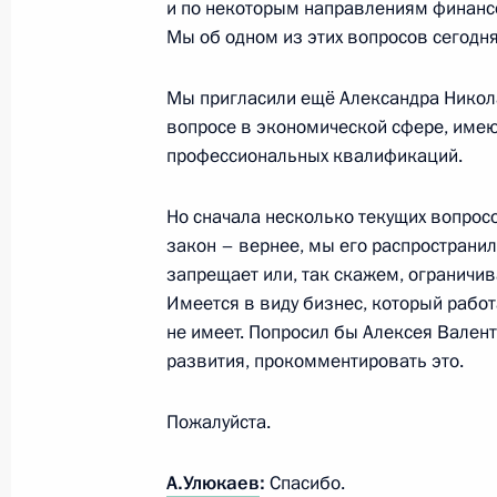
и по некоторым направлениям финанс
15 января 2016 года, пятница
Мы об одном из этих вопросов сегодн
Рабочая встреча с Председателем 
Медведевым
Мы пригласили ещё Александра Нико
вопросе в экономической сфере, имею
15 января 2016 года, 15:40
профессиональных квалификаций.
Но сначала несколько текущих вопросо
Встреча с Президентом Греции Пр
закон – вернее, мы его распространил
запрещает или, так скажем, ограничива
15 января 2016 года, 13:30
Московская обл
Имеется в виду бизнес, который работ
не имеет. Попросил бы Алексея Вален
развития, прокомментировать это.
14 января 2016 года, четверг
Пожалуйста.
Встреча с Дмитрием Мезенцевым
14 января 2016 года, 17:15
Московская обл
А.Улюкаев
:
Спасибо.