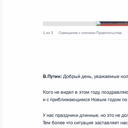
Показа
1 из 3
Совещание с членами Правительства.
18 января 2016 года, понедельник
Встреча с председателем правлен
Леонидом Михельсоном
18 января 2016 года, 19:00
Москва, Кремль
В.Путин:
Добрый день, уважаемые кол
Кого не видел в этом году, поздравля
Встреча с Эмиром Катара Тамимом
и с приближающимся Новым годом по 
18 января 2016 года, 15:30
Москва, Кремль
У нас праздники длинные, но это не д
Тем более что ситуация заставляет на