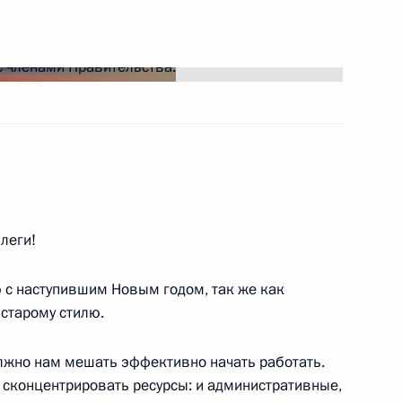
ть следующие материалы
ия компании «НОВАТЭК»
3
леги!
ю с наступившим Новым годом, так же как
 Бен Хамадом Аль Тани
5
старому стилю.
олжно нам мешать эффективно начать работать.
с сконцентрировать ресурсы: и административные,