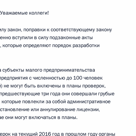
Уважаемые коллеги!
Агентства стратегических
6
5м
силу закон, поправки к соответствующему закону
енно вступили в силу подзаконные акты
асть, Ново-Огарёво
, которые определяют порядок разработки
а субъекты малого предпринимательства
Федеральной
 предприятия с численностью до 100 человек
3
Артемьевым
й) не могут быть включены в планы проверок,
в предшествующие три года они совершали грубые
асть, Ново-Огарёво
, которые повлекли за собой административное
остановление или аннулирование лицензии,
е они могут включаться в планы.
КН Виктором Ивановым
4
верок на текущий 2016 год в прошлом году органы
асть, Ново-Огарёво