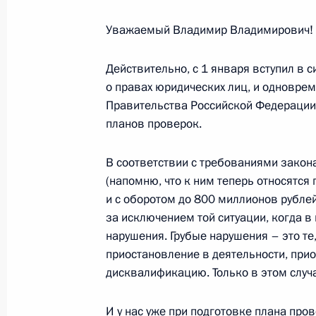
Уважаемый Владимир Владимирович! 
Заседание наблюдательного совета 
инициатив
Действительно, с 1 января вступил в 
о правах юридических лиц, и одноврем
14 января 2016 года, 15:10
Московская обл
Правительства Российской Федерации
планов проверок.
13 января 2016 года, среда
В соответствии с требованиями закон
Рабочая встреча с руководителем 
(напомню, что к ним теперь относятся
антимонопольной службы Игорем 
и с оборотом до 800 миллионов рубле
за исключением той ситуации, когда 
13 января 2016 года, 22:30
Московская обл
нарушения. Грубые нарушения – это те
приостановление в деятельности, при
дисквалификацию. Только в этом случа
Рабочая встреча с директором ФС
И у нас уже при подготовке плана про
13 января 2016 года, 21:45
Московская обл