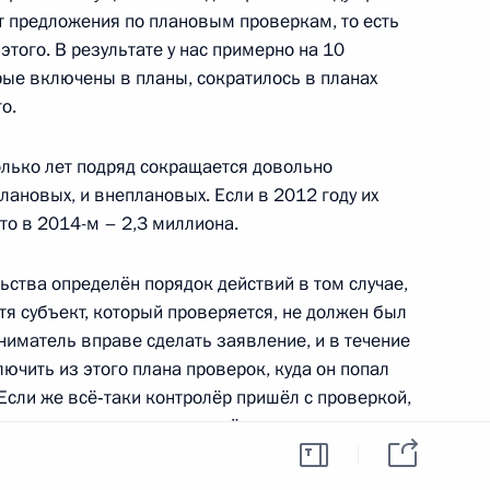
ет предложения по плановым проверкам, то есть
 этого. В результате у нас примерно на 10
рые включены в планы, сократилось в планах
ва
3
о.
асть, Ново-Огарёво
олько лет подряд сокращается довольно
ановых, и внеплановых. Если в 2012 году их
 то в 2014-м – 2,3 миллиона.
флот» Виталием Савельевым
ьства определён порядок действий в том случае,
3
отя субъект, который проверяется, не должен был
рт Шереметьево
иниматель вправе сделать заявление, и в течение
ючить из этого плана проверок, куда он попал
Если же всё‑таки контролёр пришёл с проверкой,
 Часть 2
6
мить уже на месте контролёра о том, что он
принимательства, относительно которых плановые
лжна быть сразу завершена. Если же и в этом