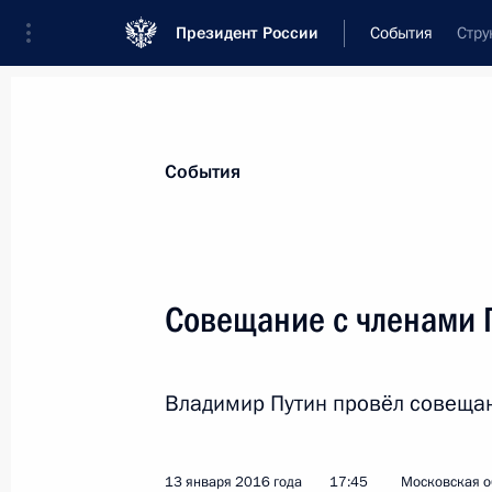
Президент России
События
Стру
Президент
Администрация
Государст
Новости
Стенограммы
Поездки
Те
События
Рубрикация материалов
Все материалы
Совещание с членами 
Послания Федеральному Собранию
Заявления по важнейшим вопросам
Владимир Путин провёл совещан
Совещания, заседания, рабочие встречи
Речи и обращения
13 января 2016 года
17:45
Московская о