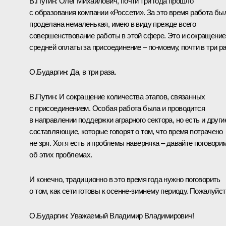
В.Путин:
Олег Михайлович, почти три года прошло
с образования компании «Россети». За это время работа бы
проделана немаленькая, имею в виду прежде всего
совершенствование работы в этой сфере. Это и сокращение
средней оплаты за присоединение – по‑моему, почти в три ра
О.Бударгин:
Да, в три раза.
В.Путин:
И сокращение количества этапов, связанных
с присоединением. Особая работа была и проводится
в направлении поддержки аграрного сектора, но есть и други
составляющие, которые говорят о том, что время потрачено
не зря. Хотя есть и проблемы наверняка – давайте поговори
об этих проблемах.
И конечно, традиционно в это время года нужно поговорить
о том, как сети готовы к осенне-зимнему периоду. Пожалуйст
О.Бударгин:
Уважаемый Владимир Владимирович!