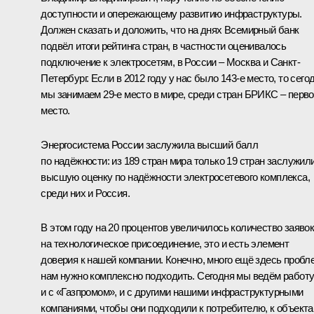
доступности и опережающему развитию инфраструктуры.
Должен сказать и доложить, что на днях Всемирный банк
подвёл итоги рейтинга стран, в частности оценивалось
подключение к электросетям, в России – Москва и Санкт-
Петербург. Если в 2012 году у нас было 143-е место, то сего
мы занимаем 29-е место в мире, среди стран БРИКС – перв
место.
Энергосистема России заслужила высший балл
по надёжности: из 189 стран мира только 19 стран заслужил
высшую оценку по надёжности электросетевого комплекса,
среди них и Россия.
В этом году на 20 процентов увеличилось количество заяво
на технологическое присоединение, это и есть элемент
доверия к нашей компании. Конечно, много ещё здесь пробл
нам нужно комплексно подходить. Сегодня мы ведём работ
и с «Газпромом», и с другими нашими инфраструктурными
компаниями, чтобы они подходили к потребителю, к объект