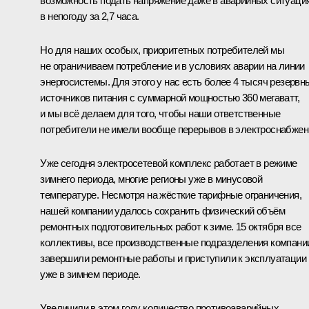
возможность подать напряжение даже в аварийных ситуаци
в непогоду за 2,7 часа.
Но для наших особых, приоритетных потребителей мы
не ограничиваем потребление и в условиях аварии на линии
энергосистемы. Для этого у нас есть более 4 тысяч резервн
источников питания с суммарной мощностью 360 мегаватт,
и мы всё делаем для того, чтобы наши ответственные
потребители не имели вообще перерывов в электроснабжен
Уже сегодня электросетевой комплекс работает в режиме
зимнего периода, многие регионы уже в минусовой
температуре. Несмотря на жёсткие тарифные ограничения,
нашей компании удалось сохранить физический объём
ремонтных подготовительных работ к зиме. 15 октября все
коллективы, все производственные подразделения компани
завершили ремонтные работы и приступили к эксплуатации
уже в зимнем периоде.
Увеличили в этом году количество противоаварийных