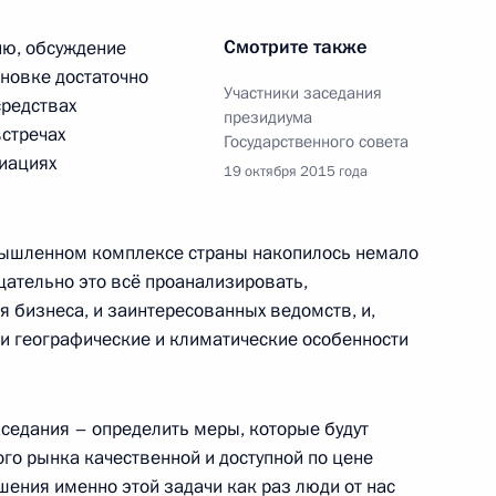
ужбы судебных приставов
11
4м
Смотрите также
ию, обсуждение
ь
ановке достаточно
Участники заседания
средствах
президиума
стречах
Государственного совета
ыми на высшие командные
9
8м
иациях
19 октября 2015 года
ь
омышленном комплексе страны накопилось немало
щательно это всё проанализировать,
 бизнеса, и заинтересованных ведомств, и,
к
ои географические и климатические особенности
о вопросам развития
4
9м
аседания – определить меры, которые будут
асть, Ново-Огарёво
го рынка качественной и доступной по цене
шения именно этой задачи как раз люди от нас