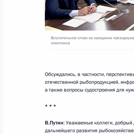
Встреча с Князем Монако Альберто
21 октября 2015 года, 18:50
Москва, Кремл
Вступительное слово на заседании президиума
комплекса
Первый форум Всемирной ассоциа
21 октября 2015 года, 14:45
Москва
Обсуждались, в частности, перспекти
отечественной рыбопродукцией, инфр
Встреча с Президентом Сирии Баш
а также вопросы судостроения для ну
21 октября 2015 года, 09:40
Москва, Кремл
* * *
В.Путин
: Уважаемые коллеги, добрый 
20 октября 2015 года, вторник
дальнейшего развития рыбохозяйстве