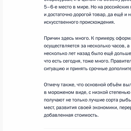
5–6-е место в мире. Но на российски
и достаточно дорогой товар, да ещё и н
искусственного происхождения.
Начало российско-казахстанских 
составе
Причин здесь много. К примеру, оформ
15 октября 2015 года, 10:10
Астана
осуществляется за несколько часов, а 
несколько лет назад было ещё дольше, 
что есть сегодня, тоже много. Правите
ситуацию и принять срочные дополнит
Начало встречи с Президентом Каз
Назарбаевым
Отмечу также, что основной объём вы
15 октября 2015 года, 09:25
Астана
в мороженом виде, с низкой степенью 
получают не только лучшие сорта рыбы
мест, развития своей экономики, пер
14 октября 2015 года, среда
добавленная стоимость.
Дан старт строительству Амурског