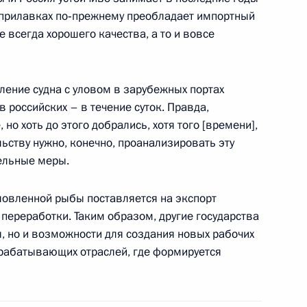
х прилавках по‑прежнему преобладает импортный
е всегда хорошего качества, а то и вовсе
переговоров в расширенном
5м
ление судна с уловом в зарубежных портах
в российских – в течение суток. Правда,
но хоть до этого добрались, хотя того [времени],
льству нужно, конечно, проанализировать эту
ельные меры.
ахстана Нурсултаном
ловленной рыбы поставляется на экспорт
переработки. Таким образом, другие государства
, но и возможности для создания новых рабочих
ерабатывающих отраслей, где формируется
о газоперерабатывающего
3
10м