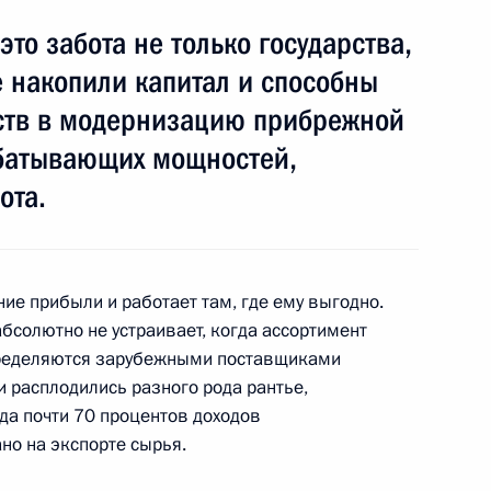
то забота не только государства,
ть
е накопили капитал и способны
дств в модернизацию прибрежной
батывающих мощностей,
ма Восточный
13
20м
ота.
ть
ние прибыли и работает там, где ему выгодно.
абсолютно не устраивает, когда ассортимент
ва
4
26м
пределяются зарубежными поставщиками
ь
и расплодились разного рода рантье,
да почти 70 процентов доходов
о на экспорте сырья.
вёт!»
:
7