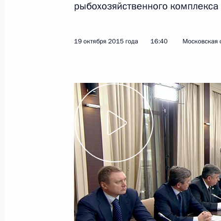
рыбохозяйственного комплекса
Показа
19 октября 2015 года
16:40
Московская 
Президенту представили новую мод
«Лада Веста»
22 октября 2015 года, 17:30
Сочи
21 октября 2015 года, среда
Беседа с Президентом Аргентины К
Киршнер
21 октября 2015 года, 19:25
Москва, Кремл