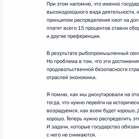
При этом напомню, что именно госуда
13 октября 2015 года, 15:00
Москва
высокодоходного вида деятельности, к
принципом распределения квот на д
платят всего 15 процентов ставки сб
12 октября 2015 года, понедельни
и другие преференции.
Встреча с президентом – председа
В результате рыбопромышленный секто
Андреем Костиным
Но проблема в том, что эти достижени
12 октября 2015 года, 15:40
Московская обл
продовольственной безопасности стр
отраслей экономики.
Я помню, как мы дискутировали на это
Рабочая встреча с главой админис
тогда, что нужно перейти на историчес
Олегом Королёвым
возрадуемся, как всем будет хорошо. 
12 октября 2015 года, 14:30
Московская обл
хорошо. Теперь нужно распределить эт
И задачи, которые государство обязан
с него не снимаются.