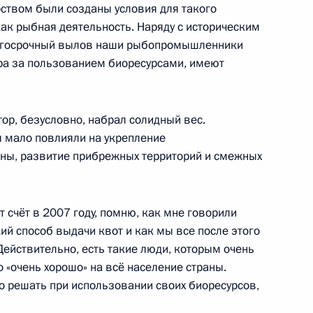
рством были созданы условия для такого
ак рыбная деятельность. Наряду с историческим
олгосрочный вылов наши рыбопромышленники
ора за пользованием биоресурсами, имеют
к
телем правления Банка ВТБ
1
р, безусловно, набрал солидный вес.
я мало повлияли на укрепление
асть, Ново-Огарёво
аны, развитие прибрежных территорий и смежных
т счёт в 2007 году, помню, как мне говорили
трации Липецкой области
3
кий способ выдачи квот и как мы все после этого
Действительно, есть такие люди, которым очень
асть, Ново-Огарёво
о «очень хорошо» на всё население страны.
о решать при использовании своих биоресурсов,