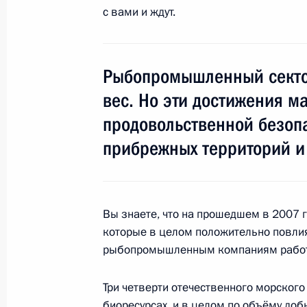
с вами и ждут.
16 октября 2015 года, пятница
Встреча с Президентом Белорусси
Рыбопромышленный сектор
16 октября 2015 года, 11:00
Боровое
вес. Но эти достижения м
продовольственной безопа
прибрежных территорий и
Заседание Совета глав государств 
16 октября 2015 года, 10:40
Боровое
Вы знаете, что на прошедшем в 2007 г
15 октября 2015 года, четверг
которые в целом положительно повлия
рыбопромышленным компаниям работа
Заявления для прессы по завершен
переговоров
Три четверти отечественного морского
биоресурсах, и в целом по объёму доб
15 октября 2015 года, 11:15
Астана