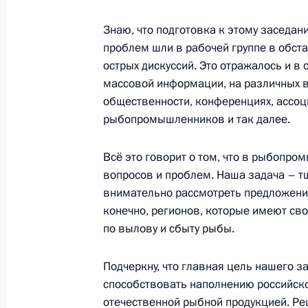
Вручение знамени Федеральной сл
Знаю, что подготовка к этому заседан
20 октября 2015 года, 15:10
Москва, Кремл
проблем шли в рабочей группе в обст
острых дискуссий. Это отражалось и в 
массовой информации, на различных в
Встреча с офицерами, назначенн
общественности, конференциях, ассоц
должности
рыбопромышленников и так далее.
20 октября 2015 года, 14:00
Москва, Кремл
Всё это говорит о том, что в рыбопр
вопросов и проблем. Наша задача – т
внимательно рассмотреть предложения
19 октября 2015 года, понедельни
конечно, регионов, которые имеют св
по вылову и сбыту рыбы.
Заседание президиума Госсовета п
рыбохозяйственного комплекса
Подчеркну, что главная цель нашего з
19 октября 2015 года, 16:40
Московская обл
способствовать наполнению российско
отечественной рыбной продукцией. Ре