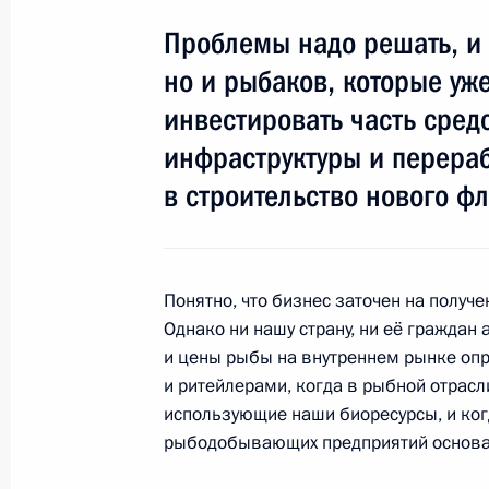
завода
Проблемы надо решать, и э
14 октября 2015 года, 11:30
Амурская облас
но и рыбаков, которые уж
инвестировать часть сре
инфраструктуры и перера
Совещание по развитию космодро
в строительство нового фл
14 октября 2015 года, 09:50
Амурская облас
13 октября 2015 года, вторник
Понятно, что бизнес заточен на получе
Однако ни нашу страну, ни её граждан 
Совещание с членами Правительст
и цены рыбы на внутреннем рынке о
13 октября 2015 года, 16:40
Москва, Кремл
и ритейлерами, когда в рыбной отрасл
использующие наши биоресурсы, и ког
рыбодобывающих предприятий основан
Инвестиционный форум «Россия зо