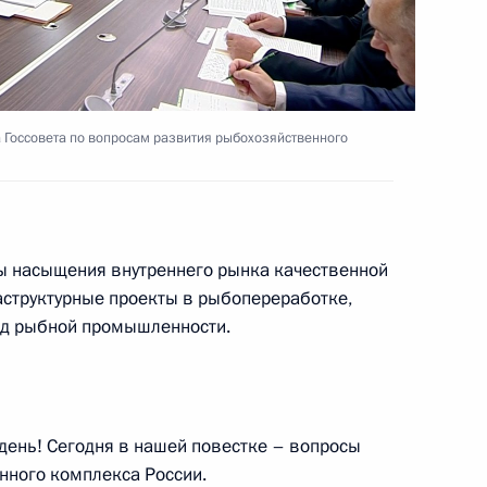
м II
6
ь
 Госсовета по вопросам развития рыбохозяйственного
ции олимпийцев
9
6м
вы насыщения внутреннего рынка качественной
аструктурные проекты в рыбопереработке,
аром Асадом
11
7м
жд рыбной промышленности.
ь
день! Сегодня в нашей повестке – вопросы
нного комплекса России.