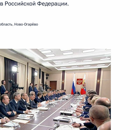
 в Российской Федерации.
ть следующие материалы
область, Ново-Огарёво
ель «АвтоВАЗа» – автомобиль
8
5м
ристиной Фернандес де
5
17м
ь