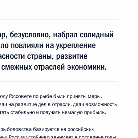
и Александром Лукашенко
2
, безусловно, набрал солидный
ало повлияли на укрепление
сности страны, развитие
 смежных отраслей экономики.
СНГ
9
10м
оду Госсовете по рыбе были приняты меры,
ли на развитие дел в отрасли, дали возможность
ть стабильно и получать немалую прибыль.
ии российско-казахстанских
13м
 рыболовства базируется на российских
ычи Россия устойчиво занимает в последние годы