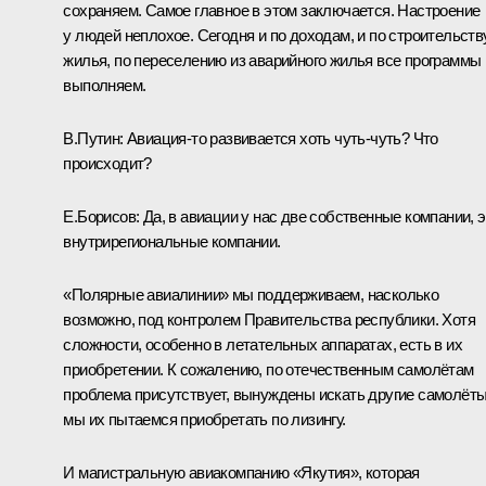
сохраняем. Самое главное в этом заключается. Настроение
у людей неплохое. Сегодня и по доходам, и по строительств
жилья, по переселению из аварийного жилья все программы
выполняем.
В.Путин:
Авиация‑то развивается хоть чуть-чуть? Что
происходит?
Е.Борисов:
Да, в авиации у нас две собственные компании, э
внутрирегиональные компании.
«Полярные авиалинии» мы поддерживаем, насколько
возможно, под контролем Правительства республики. Хотя
сложности, особенно в летательных аппаратах, есть в их
приобретении. К сожалению, по отечественным самолётам
проблема присутствует, вынуждены искать другие самолёты
мы их пытаемся приобретать по лизингу.
И магистральную авиакомпанию «Якутия», которая