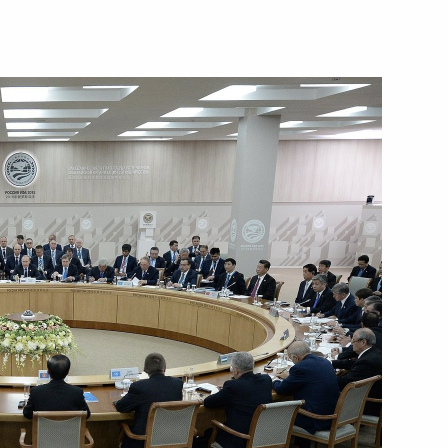
ть следующие материалы
й области Владимиром
2
кистана Навазом Шарифом
2