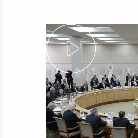
Показа
13 июля 2015 года, понедельник
Встреча с губернатором Тюменско
Якушевым
13 июля 2015 года, 13:05
Москва, Кремль
10 июля 2015 года, пятница
Встреча с Премьер-министром Па
10 июля 2015 года, 17:45
Уфа