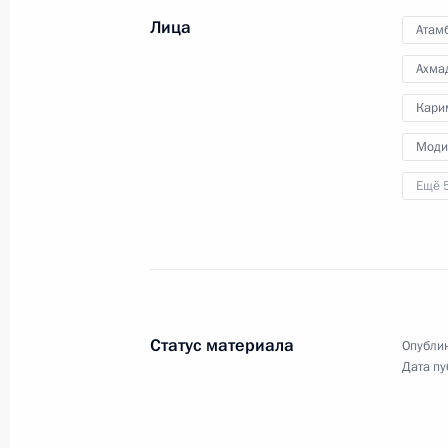
Лица
Атам
Встреча с Президентом Узбекиста
Ахма
10 июля 2015 года, 09:30
Уфа
Кари
Моди
Ещё 
9 июля 2015 года, четверг
Встреча с Президентом Казахстан
9 июля 2015 года, 21:45
Уфа
Статус материала
Опублик
Приём от имени Президента России
Дата пу
и ШОС
9 июля 2015 года, 20:30
Уфа