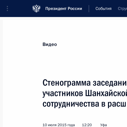
Президент России
События
Стру
Президент
Администрация
Государст
Новости
Стенограммы
Поездки
Те
Видео
Рубрикация материалов
Все материалы
Стенограмма заседания
Послания Федеральному Собранию
участников Шанхайско
Заявления по важнейшим вопросам
сотрудничества в рас
Совещания, заседания, рабочие встречи
Речи и обращения
10 июля 2015 года
12:20
Уфа