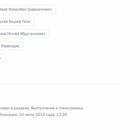
баев Алмазбек Шаршенович
на Исламом Каримовым
дзай Ашраф Гани
5
мов Ислам Абдуганиевич
 Нарендра
5
а Нурсултаном Назарбаевым
2
ован в разделе:
Выступления и стенограммы
 в честь лидеров БРИКС
бликации:
10 июля 2015 года, 12:20
2