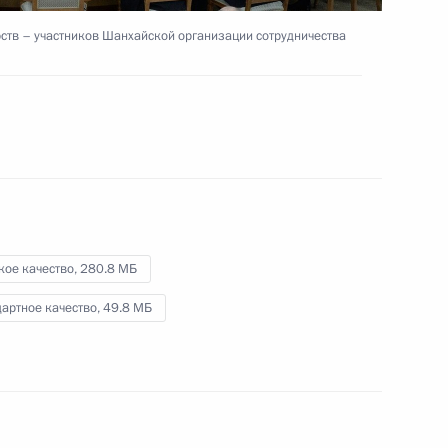
рств – участников Шанхайской организации сотрудничества
на Ашрафом Гани
2
ина по итогам саммитов
9
37м
кое качество,
280.8 МБ
артное качество,
49.8 МБ
 государств – участников
9м
чества в расширенном