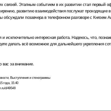
х связей. Этапным событием в их развитии стал первый о
асширению, развитию взаимодействия послужат проходящие 
ы обсуждали позавчера в телефонном разговоре с Князем Ал
я и исключительно интересная работа. Надеюсь, что, позна
будете делать всё возможное для дальнейшего укрепления с
ю вас за внимание.
овости
,
Выступления и стенограммы
15 года, 15:40
n.ru/d/49548