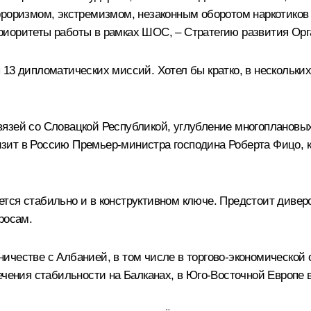
рроризмом, экстремизмом, незаконным оборотом наркотиков
иоритеты работы в рамках ШОС, – Стратегию развития Орга
13 дипломатических миссий. Хотел бы кратко, в нескольки
язей со Словацкой Республикой, углубление многоплановых
ит в Россию Премьер-министра господина Роберта Фицо, ко
ется стабильно и в конструктивном ключе. Предстоит диве
росам.
ичестве с Албанией, в том числе в торгово-экономической 
ечения стабильности на Балканах, в Юго-Восточной Европе 