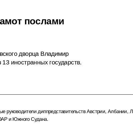
рамот послами
вского дворца Владимир
 13 иностранных государств.
е руководители диппредставительств Австрии, Албании, Л
ЮАР и Южного Судана.