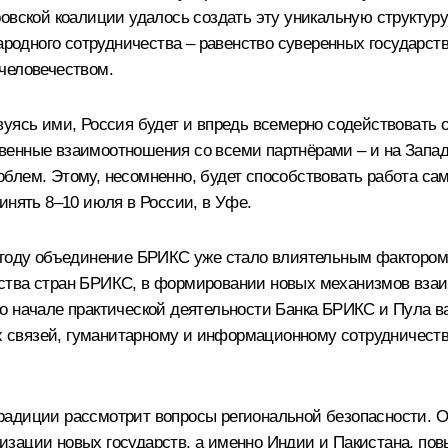
овской коалиции удалось создать эту уникальную структур
дного сотрудничества – равенство суверенных государств
человечеством.
вуясь ими, Россия будет и впредь всемерно содействовать
енные взаимоотношения со всеми партнёрами – и на Западе,
блем. Этому, несомненно, будет способствовать работа сам
инять 8–10 июля в России, в Уфе.
 году объединение БРИКС уже стало влиятельным фактором
ства стран БРИКС, в формировании новых механизмов взаи
о начале практической деятельности Банка БРИКС и Пула ва
связей, гуманитарному и информационному сотрудничеству
радиции рассмотрит вопросы региональной безопасности. 
зации новых государств, а именно Индии и Пакистана, пов