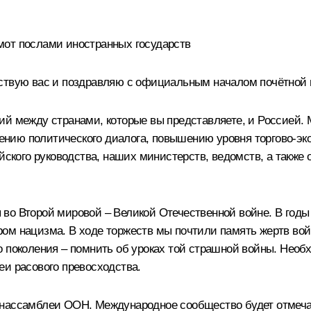
мот послами иностранных государств
ствую вас и поздравляю с официальным началом почётной и
ий между странами, которые вы представляете, и Россией. 
нию политического диалога, повышению уровня торгово-эк
ийского руководства, наших министерств, ведомств, а также
во Второй мировой – Великой Отечественной войне. В год
ом нацизма. В ходе торжеств мы почтили память жертв вой
 поколения – помнить об уроках той страшной войны. Необх
еи расового превосходства.
енассамблеи ООН. Международное сообщество будет отмеч