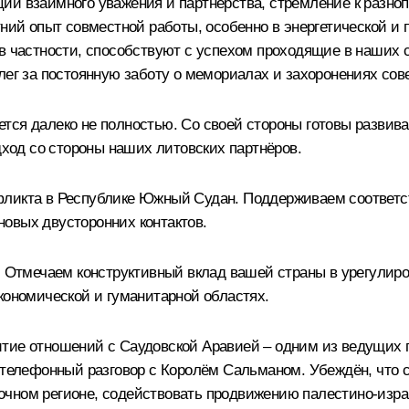
ии взаимного уважения и партнёрства, стремление к разноп
етний опыт совместной работы, особенно в энергетической
 в частности, способствуют с успехом проходящие в наших 
лег за постоянную заботу о мемориалах и захоронениях сове
тся далеко не полностью. Со своей стороны готовы развив
дход со стороны наших литовских партнёров.
нфликта в Республике Южный Судан. Поддерживаем соответ
овых двусторонних контактов.
тмечаем конструктивный вклад вашей страны в урегулиро
кономической и гуманитарной областях.
тие отношений с Саудовской Аравией – одним из ведущих го
й телефонный разговор с Королём Сальманом. Убеждён, что
очном регионе, содействовать продвижению палестино-изра