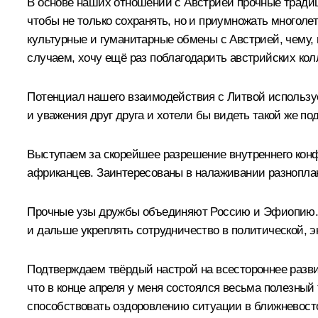
В основе наших отношений с Австрией прочные традиц
чтобы не только сохранять, но и приумножать многол
культурные и гуманитарные обмены с Австрией, чему,
случаем, хочу ещё раз поблагодарить австрийских кол
Потенциал нашего взаимодействия с Литвой используе
и уважения друг друга и хотели бы видеть такой же по
Выступаем за скорейшее разрешение внутреннего ко
африканцев. Заинтересованы в налаживании разноплан
Прочные узы дружбы объединяют Россию и Эфиопию. О
и дальше укреплять сотрудничество в политической, э
Подтверждаем твёрдый настрой на всестороннее разви
что в конце апреля у меня состоялся весьма полезны
способствовать оздоровлению ситуации в ближневост