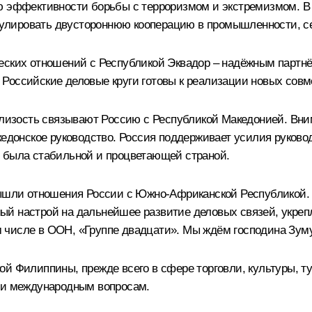
ю эффективности борьбы с терроризмом и экстремизмом. В 
имулировать двустороннюю кооперацию в промышленности, с
еских отношений с Республикой Эквадор – надёжным партнё
Российские деловые круги готовы к реализации новых совм
 близость связывают Россию с Республикой Македонией. В
акедонское руководство. Россия поддерживает усилия руков
я была стабильной и процветающей страной.
вышли отношения России с Южно-Африканской Республикой.
ый настрой на дальнейшее развитие деловых связей, укреп
 числе в ООН, «
Группе двадцати
». Мы ждём господина Зум
ой Филиппины, прежде всего в сфере торговли, культуры, т
м и международным вопросам.