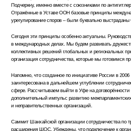
Подчеркну, именно вместе с союзниками по антигитлер
Отражённые в Уставе ООН базовые принципы междунаро
урегулирование споров – были буквально выстраданы 
Сегодня эти принципы особенно актуальны. Руководст
в международных делах. Мы будем развивать дружеств
коллективных решений глобальных и региональных про
организация сотрудничества
, которые мы готовимся пр
Напомню, что созданное по инициативе России в 2006
заинтересована в дальнейшем углублении сотрудниче
сфере. Рассчитываем выйти в Уфе на договорённости 
дополнительный импульс развитию межпарламентских 
и неправительственных организаций.
Саммит Шанхайской организации сотрудничества по т
расширения ШОС. Убеждены, что подключение к органи