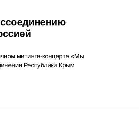
оссоединению
оссией
ичном митинге-концерте «Мы
динения Республики Крым