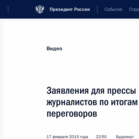
Президент России
События
Стру
Видеозаписи
Фотографии
Аудиозапи
Все материалы
Выступления
Совещан
Видео
Показа
Заявления для прессы 
журналистов по итогам
Заявления для прессы и ответы
переговоров
на вопросы журналистов по итога
российско-кипрских переговоров
17 февраля 2015 года
22:50
Будапешт