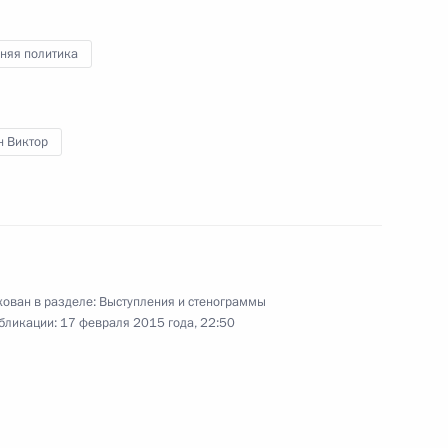
няя политика
ео, 3 ч.
н Виктор
ован в разделе:
Выступления и стенограммы
бликации:
17 февраля 2015 года, 22:50