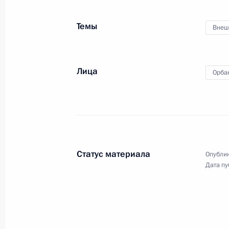
Темы
Внеш
18 декабря 2014 года
Москва
Вид
Лица
Орба
Статус материала
Опублик
Дата пу