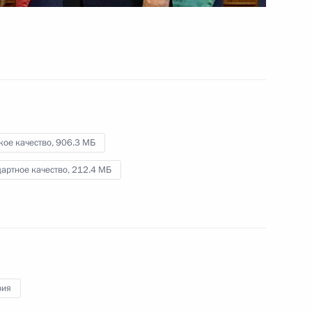
12 февраля 2015 года
Видео, 6 мин.
кое качество,
906.3 МБ
артное качество,
212.4 МБ
рия
ренция Владимира Путина