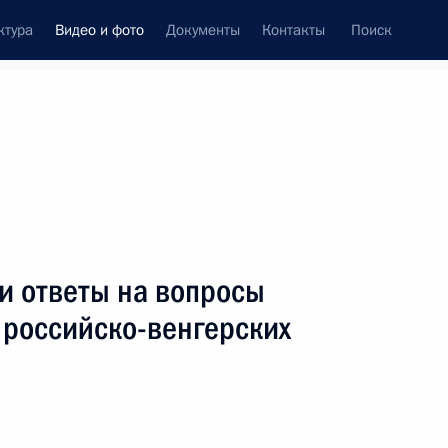
ктура
Видео и фото
Документы
Контакты
Поиск
си
ия, встречи
Встречи со СМИ
февраль, 2015
ть следующие материалы
и ответы на вопросы
 российско-венгерских
Интервью ВГТРК
м