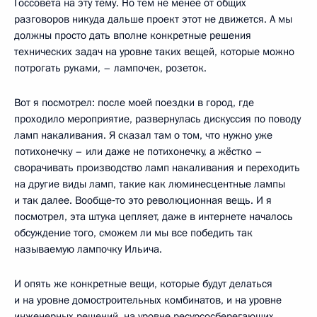
Госсовета на эту тему. Но тем не менее от общих
разговоров никуда дальше проект этот не движется. А мы
должны просто дать вполне конкретные решения
технических задач на уровне таких вещей, которые можно
потрогать руками, – лампочек, розеток.
Вот я посмотрел: после моей поездки в город, где
проходило мероприятие, развернулась дискуссия по поводу
ламп накаливания. Я сказал там о том, что нужно уже
потихонечку – или даже не потихонечку, а жёстко –
сворачивать производство ламп накаливания и переходить
на другие виды ламп, такие как люминесцентные лампы
и так далее. Вообще‑то это революционная вещь. И я
посмотрел, эта штука цепляет, даже в интернете началось
обсуждение того, сможем ли мы все победить так
называемую лампочку Ильича.
И опять же конкретные вещи, которые будут делаться
и на уровне домостроительных комбинатов, и на уровне
инженерных решений, на уровне ресурсосберегающих,