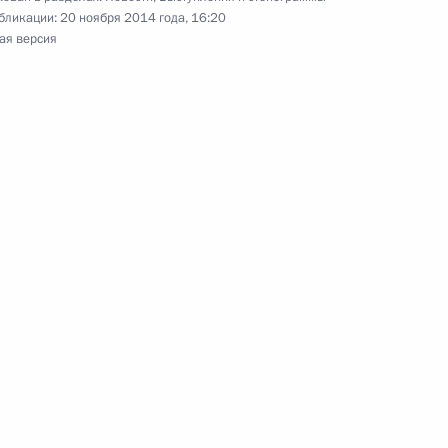
бликации:
20 ноября 2014 года, 16:20
ая версия
тву ТАСС
1
26м
достроительного комплекса
4
5м