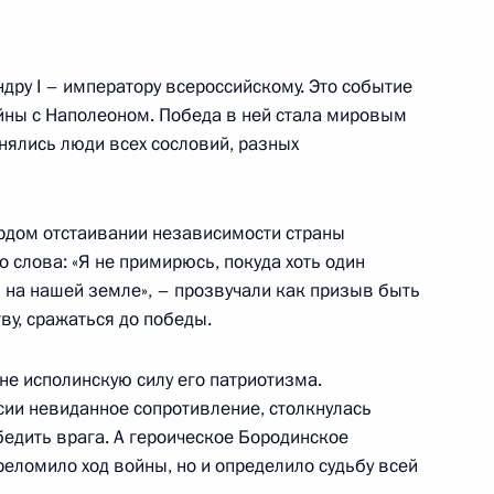
ва
5
14м
дру I – императору всероссийскому. Это событие
йны с Наполеоном. Победа в ней стала мировым
нялись люди всех сословий, разных
ами иностранных государств
17
9м
ёрдом отстаивании независимости страны
го слова: «Я не примирюсь, покуда хоть один
я на нашей земле», – прозвучали как призыв быть
ву, сражаться до победы.
не исполинскую силу его патриотизма.
народного фронта
10
9м
сии невиданное сопротивление, столкнулась
бедить врага. А героическое Бородинское
реломило ход войны, но и определило судьбу всей