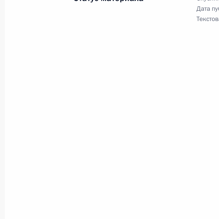
Дата пу
Текстов
14 ноября 2014 года, пятница
Интервью информационному агентс
14 ноября 2014 года, 12:00
Владивосток
13 ноября 2014 года, четверг
Совещание по вопросу создания су
на Дальнем Востоке
13 ноября 2014 года, 08:40
Владивосток
12 ноября 2014 года, среда