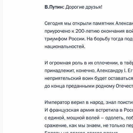
19 ноября 2014 года, среда
В.Путин:
Дорогие друзья!
Совещание с членами Правительст
Сегодня мы открыли памятник Алексан
19 ноября 2014 года, 16:20
Москва, Кремль
приурочено к 200-летию окончания во
триумфом России. На борьбу тогда под
национальностей.
Вручение верительных грамот посл
И огромная роль в их сплочении, в тв
19 ноября 2014 года, 14:00
Москва, Кремль
принадлежит, конечно, Александру I. Е
неприятельский воин будет оставатьс
до конца преданными родному Отечест
18 ноября 2014 года, вторник
Император верил в народ, знал поисти
Форум действий Общероссийского 
И французская армия встретила в Рос
18 ноября 2014 года, 19:00
Москва
с единой, мощной волей – одолеть, по
сражение, как мы знаем, не только пе