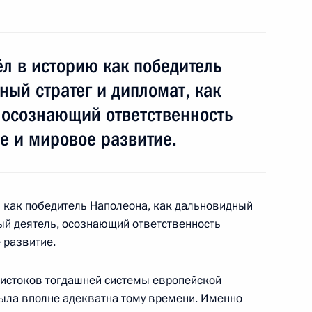
остромской области Сергеем
1
ёл в историю как победитель
ный стратег и дипломат, как
асть, Ново-Огарёво
 осознающий ответственность
е и мировое развитие.
ам человека в России Эллой
3
асть, Ново-Огарёво
ю как победитель Наполеона, как дальновидный
ный деятель, осознающий ответственность
 развитие.
RD
1
31м
 истоков тогдашней системы европейской
ыла вполне адекватна тому времени. Именно