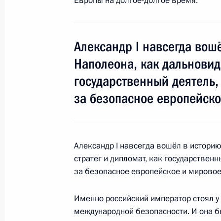
Европы на долгое-долгое время.
17 ноября 2014 года, понедельник
Рабочая встреча с губернатором К
Александр I навсегда вош
Ситниковым
Наполеона, как дальновид
17 ноября 2014 года, 21:50
Московская обл
государственный деятель,
за безопасное европейско
Встреча с Уполномоченным по прав
Памфиловой
17 ноября 2014 года, 20:20
Московская обл
Александр I навсегда вошёл в истори
стратег и дипломат, как государствен
за безопасное европейское и мировое
Интервью немецкому телеканалу A
Именно российский император стоял у
17 ноября 2014 года, 02:00
Владивосток
международной безопасности. И она б