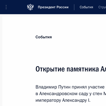
Президент России
События
Стру
Президент
Администрация
Государст
Новости
Стенограммы
Поездки
Те
События
Рубрикация материалов
Все материалы
Открытие памятника Ал
Послания Федеральному Собранию
Заявления по важнейшим вопросам
Владимир Путин принял участие
Совещания, заседания, рабочие встречи
в Александровском саду у стен
Речи и обращения
императору Александру I.