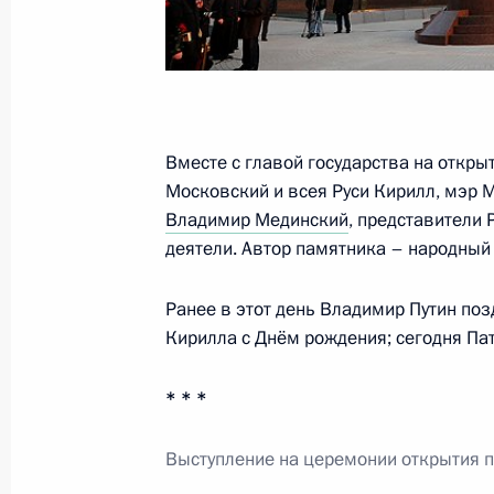
Встреча с президентом «ОПОРЫ Ро
Калининым
21 ноября 2014 года, 12:25
Московская обл
Вместе с главой государства на откры
20 ноября 2014 года, четверг
Московский и всея Руси Кирилл, мэр
Владимир Мединский
, представители
Заседание Совета Безопасности
деятели. Автор памятника – народный
20 ноября 2014 года, 17:10
Москва, Кремль
Ранее в этот день Владимир Путин по
Кирилла с Днём рождения; сегодня Пат
Открытие памятника Александру I
* * *
20 ноября 2014 года, 16:20
Москва
Выступление на церемонии открытия п