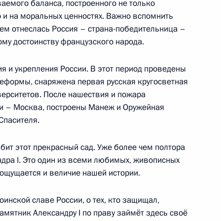
аемого баланса, построенного не только
о и на моральных ценностях. Важно вспомнить
ием отнеслась Россия – страна-победительница –
ому достоинству французского народа.
 вопросы журналистов
5
25м
ти»
я и укрепления России. В этот период проведены
еформы, снаряжена первая русская кругосветная
верситетов. После нашествия и пожара
ии – Москва, построены Манеж и Оружейная
Спасителя.
телеканалу ARD
збит этот прекрасный сад. Уже более чем полтора
1
15м
дра I. Это один из всеми любимых, живописных
ощущается и величие нашей истории.
инской славе России, о тех, кто защищал,
рансуа Олландом
3
памятник Александру I по праву займёт здесь своё