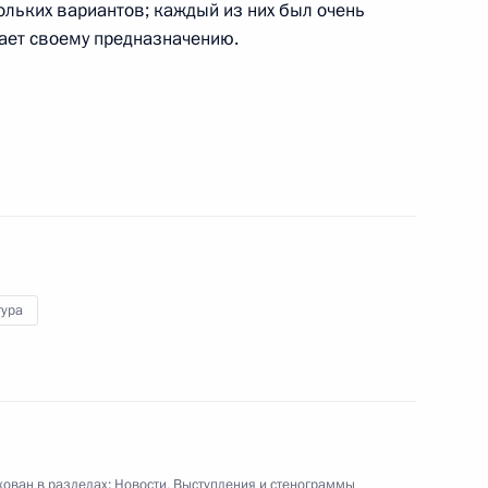
ольких вариантов; каждый из них был очень
ечает своему предназначению.
ого саммита «большой
4
3м
лии Маттео Ренци
2
тура
льств стран БРИКС
9
3м
ован в разделах:
Новости
,
Выступления и стенограммы