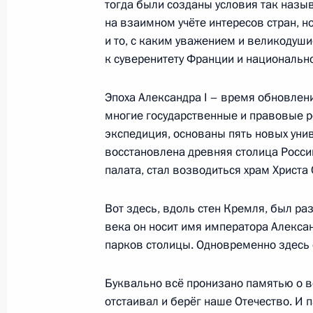
тогда были созданы условия так назыв
на взаимном учёте интересов стран, н
и то, с каким уважением и великодуш
16 ноября 2014 года, воскресенье
к суверенитету Франции и национальн
Заявление для прессы и ответы на
по итогам саммита «Группы двадца
Эпоха Александра I – время обновлени
многие государственные и правовые р
16 ноября 2014 года, 06:15
экспедиция, основаны пять новых уни
восстановлена древняя столица Росс
палата, стал возводиться храм Христа 
15 ноября 2014 года, суббота
Выдержки из интервью немецкому 
Вот здесь, вдоль стен Кремля, был ра
века он носит имя императора Алексан
15 ноября 2014 года, 16:20
Владивосток
парков столицы. Одновременно здесь 
Буквально всё пронизано памятью о во
Встреча с Президентом Франции Ф
отстаивал и берёг наше Отечество. И 