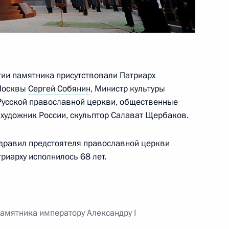
ссии» Александром
1
асть, Ново-Огарёво
тии памятника присутствовали Патриарх
 Москвы
Сергей Собянин
, Министр культуры
 Русской православной церкви, общественные
4
11м
 художник России, скульптор Салават Щербаков.
здравил предстоятеля православной церкви
риарху исполнилось 68 лет.
7
8м
амятника императору Александру I