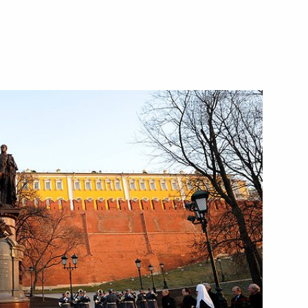
ть следующие материалы
тву ТАСС
:
2
иректоров компании
1
ревым