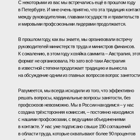
С некоторыми из вас мы встречались ещё в прошлом году
в Петербурге. И мне очень приятно, что эта традиция контак
между руководителями, главами государств и правительств
и мировыми профсоюзными лидерами продолжается.
В прошлом году, как вы знаете, мы организовали встречу
руководителей министерств труда и министров финансов.
К сожалению, в этом году хозяйка саммита – Австралия, это
формат не организовала. Но зато всё‑таки Австралия
в известной степени продолжает традицию и вынесла
на обсуждение одним из главных вопросов вопрос занятости
Разумеется, мы всегда исходили из того, что эффективно
решать вопросы, кардинальные вопросы занятости, без
профсоюзов невозможно. Мы в России находимся – у нас
создана трёхсторонняя комиссия, – постоянно находимся
с нашими профсоюзами, с ведущими объединениями
в контакте. У нас уже подписано свыше 190 соглашений
в области труда, которые охватывают более 90 процентов