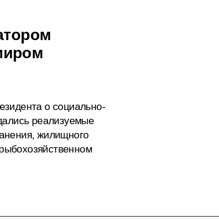
натором
миром
езидента о социально-
ждались реализуемые
анения, жилищного
в рыбохозяйственном