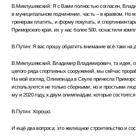
В.Миклушевский:
Я с Вами полностью согласен, Влади
в муниципальном подчинении, часть – в краевом. Но м
тренерам платить, и форму покупать, и спортинвентарь
Приморского края, их у нас более 500, оснастили комп
В.Путин:
Я вас прошу обратить внимание всё‑таки на 
В.Миклушевский:
Владимир Владимирович, та идея, о
целого ряда спортивных сооружений, мы сейчас прора
На мой взгляд, Олимпиада в Сеуле принесла Приморс
используются не только сборными, но и простыми люд
му и 2020 году, к двум олимпиадам, которые состоятся
В.Путин:
Хорошо.
И ещё два вопроса: это жилищное строительство и со