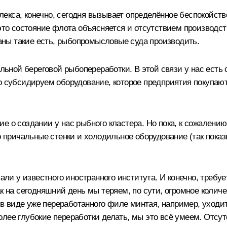
екса, конечно, сегодня вызывает определённое беспокойст
 это состояние флота объясняется и отсутствием производст
ланы такие есть, рыбопромысловые суда производить.
мальной береговой рыбопереработки. В этой связи у нас ест
о субсидируем оборудование, которое предприятия покупаю
е о создании у нас рыбного кластера. Но пока, к сожалению
но причальные стенки и холодильное оборудование (так пока
вали у известного иностранного института. И конечно, треб
к на сегодняшний день мы теряем, по сути, огромное колич
о, в виде уже переработанного филе минтая, например, ухо
лее глубокие переработки делать, мы это всё умеем. Отсут