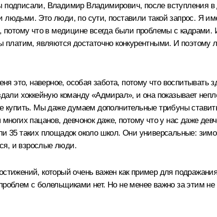
ы подписали, Владимир Владимирович, после вступления в д
и людьми. Это люди, по сути, поставили такой запрос. Я и
е, потому что в медицине всегда были проблемы с кадрами. 
мы платим, являются достаточно конкурентными. И поэтому 
меня это, наверное, особая забота, потому что воспитывать 
оздали хоккейную команду «Адмирал», и она показывает непл
не купить. Мы даже думаем дополнительные трибуны ставить.
 многих пацанов, девчонок даже, потому что у нас даже дев
ли 35 таких площадок около школ. Они универсальные: зимой
тся, и взрослые люди.
достижений, который очень важен как пример для подражан
проблем с болельщиками нет. Но не менее важно за этим не