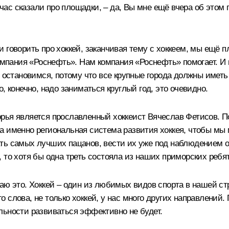
ейчас сказали про площадки, – да, Вы мне ещё вчера об этом
 говорить про хоккей, заканчивая тему с хоккеем, мы ещё 
 компания «Роснефть». Нам компания «Роснефть» помогает.
е остановимся, потому что все крупные города должны имет
, конечно, надо заниматься круглый год, это очевидно.
рья является прославленный хоккеист Вячеслав Фетисов. П
 именно региональная система развития хоккея, чтобы мы м
ь самых лучших пацанов, вести их уже под наблюдением опы
 то хотя бы одна треть состояла из наших приморских ребят
ю это. Хоккей – один из любимых видов спорта в нашей стр
 слова, не только хоккей, у нас много других направлений
льности развиваться эффективно не будет.