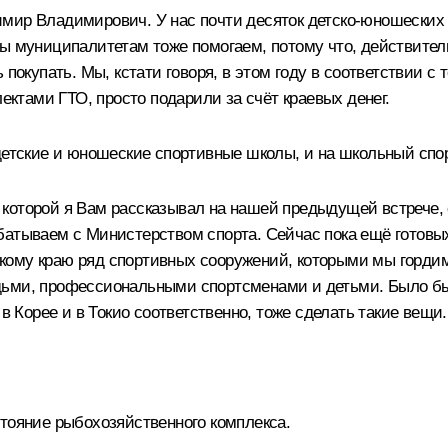
мир Владимирович. У нас почти десяток детско-юношеских ш
ы муниципалитетам тоже помогаем, потому что, действительн
 покупать. Мы, кстати говоря, в этом году в соответствии с
лектами ГТО, просто подарили за счёт краевых денег.
детские и юношеские спортивные школы, и на школьный спор
 которой я Вам рассказывал на нашей предыдущей встрече,
батываем с Министерством спорта. Сейчас пока ещё готовы
кому краю ряд спортивных сооружений, которыми мы горди
ьми, профессиональными спортсменами и детьми. Было бы, 
 в Корее и в Токио соответственно, тоже сделать такие вещи
стояние рыбохозяйственного комплекса.