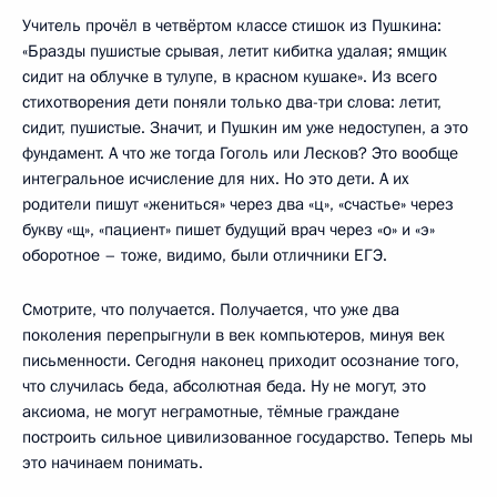
Учитель прочёл в четвёртом классе стишок из Пушкина:
«Бразды пушистые срывая, летит кибитка удалая; ямщик
сидит на облучке в тулупе, в красном кушаке». Из всего
стихотворения дети поняли только два-три слова: летит,
сидит, пушистые. Значит, и Пушкин им уже недоступен, а это
фундамент. А что же тогда Гоголь или Лесков? Это вообще
интегральное исчисление для них. Но это дети. А их
родители пишут «жениться» через два «ц», «счастье» через
букву «щ», «пациент» пишет будущий врач через «о» и «э»
оборотное – тоже, видимо, были отличники ЕГЭ.
Смотрите, что получается. Получается, что уже два
поколения перепрыгнули в век компьютеров, минуя век
письменности. Сегодня наконец приходит осознание того,
что случилась беда, абсолютная беда. Ну не могут, это
аксиома, не могут неграмотные, тёмные граждане
построить сильное цивилизованное государство. Теперь мы
это начинаем понимать.