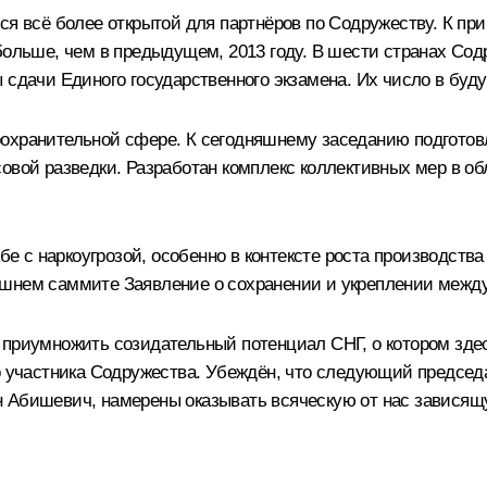
ся всё более открытой для партнёров по Содружеству. К при
больше, чем в предыдущем, 2013 году. В шести странах Сод
ы сдачи Единого государственного экзамена. Их число в бу
оохранительной сфере. К сегодняшнему заседанию подготов
совой разведки. Разработан комплекс коллективных мер в о
 с наркоугрозой, особенно в контексте роста производства
ешнем саммите Заявление о сохранении и укреплении между
 приумножить созидательный потенциал СНГ, о котором здес
о участника Содружества. Убеждён, что следующий председа
н Абишевич, намерены оказывать всяческую от нас завися