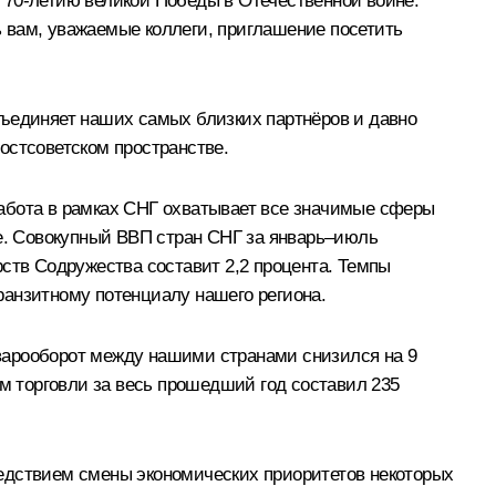
 70-летию великой Победы в Отечественной войне.
 вам, уважаемые коллеги, приглашение посетить
бъединяет наших самых близких партнёров и давно
остсоветском пространстве.
работа в рамках СНГ охватывает все значимые сферы
. Совокупный ВВП стран СНГ за январь–июль
арств Содружества составит 2,2 процента. Темпы
ранзитному потенциалу нашего региона.
варооборот между нашими странами снизился на 9
ём торговли за весь прошедший год составил 235
ледствием смены экономических приоритетов некоторых