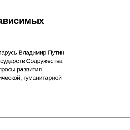
зависимых
еларусь Владимир Путин
государств Содружества
просы развития
ической, гуманитарной