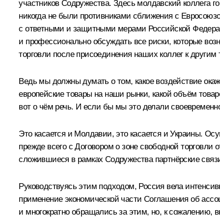
участников Содружества. Здесь молдавский коллега г
никогда не были противниками сближения с Евросоюзо
с ответными и защитными мерами Российской Федераци
и профессионально обсуждать все риски, которые воз
торговли после присоединения наших коллег к другим
Ведь мы должны думать о том, какое воздействие окаж
европейские товары на наши рынки, какой объём товар
вот о чём речь. И если бы мы это делали своевременно
Это касается и Молдавии, это касается и Украины. О
прежде всего с Договором о зоне свободной торговли о
сложившиеся в рамках Содружества партнёрские связи
Руководствуясь этим подходом, Россия вела интенсивн
применение экономической части Соглашения об ассо
и многократно обращались за этим, но, к сожалению, в