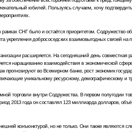
у за обеспечение всесторонней подготовки к предстоящему
менательный юбилей. Пользуясь случаем, хочу подтвердить
мероприятиях.
в рамках СНГ было и остаётся приоритетом. Содружество о
нта укрепления добрососедских взаимовыгодных связей на п
ганизации расширяется. На сегодняшний день совместная 
яется наращиванию взаимодействия в экономической сфере
, как прогнозируют во Всемирном банке, рост экономик госуд
отвечающие уникальному ресурсному, демографическому и т
мной торговли внутри Содружества. В первом полугодии то
ериод 2013 года он составлял 123 миллиарда долларов, объ
ешней конъюнктурой, но не только. Они также являются с