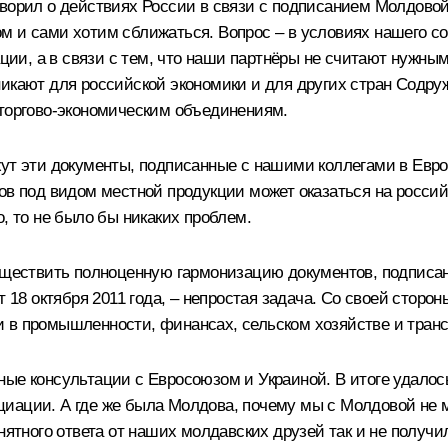
оворил о действиях России в связи с подписанием Молдово
м и сами хотим сближаться. Вопрос – в условиях нашего со
и, а в связи с тем, что наши партнёры не считают нужным
никают для российской экономики и для других стран Содру
 торгово-экономическим объединениям.
ут эти документы, подписанные с нашими коллегами в Европ
ов под видом местной продукции может оказаться на россий
, то не было бы никаких проблем.
существить полноценную гармонизацию документов, подписа
т 18 октября 2011 года, – непростая задача. Со своей сторо
 в промышленности, финансах, сельском хозяйстве и транс
ые консультации с Евросоюзом и Украиной. В итоге удалось
циации. А где же была Молдова, почему мы с Молдовой не 
нятного ответа от наших молдавских друзей так и не получи