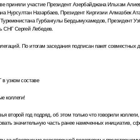
аве приняли участие Президент Азербайджана
Ильхам Алие
ана
Нурсултан Назарбаев
, Президент Киргизии
Алмазбек Ат
т Туркменистана
Гурбангулы Бердымухамедов
, Президент У
ь СНГ Сергей Лебедев.
легаций. По итогам заседания подписан пакет совместных д
 в узком составе
е коллеги!
узья второй год подряд, об этом только что говорили колле
овать значительную часть ранее намеченных инициатив, сф