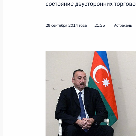
состояние двусторонних торгово
Показа
29 сентября 2014 года
21:25
Астрахань
Встреча с руководителями междуна
организаций
9 октября 2014 года, 17:00
Чебоксары
Заседание Совета по развитию физ
9 октября 2014 года, 15:00
Чебоксары
Международный форум «Россия – с