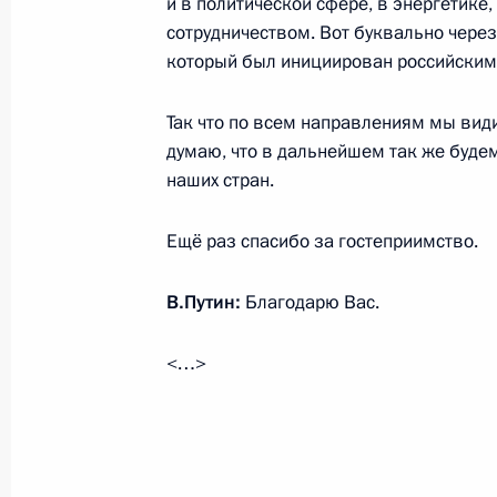
и в политической сфере, в энергетике
сотрудничеством. Вот буквально чере
Заседание Совета Безопасности
который был инициирован российским
1 октября 2014 года, 16:30
Москва, Кремль
Так что по всем направлениям мы видим
думаю, что в дальнейшем так же буд
Рабочая встреча с Председателем 
наших стран.
Валентиной Матвиенко
Ещё раз спасибо за гостеприимство.
1 октября 2014 года, 15:00
Москва, Кремль
В.Путин:
Благодарю Вас.
30 сентября 2014 года, вторник
<…>
XI Форум межрегионального сотруд
30 сентября 2014 года, 16:00
Атырау