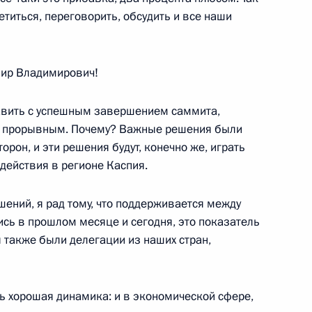
титься, переговорить, обсудить и все наши
лой II
5
ир Владимирович!
равить с успешным завершением саммита,
вёт!»
ал прорывным. Почему? Важные решения были
6
59м
рон, и эти решения будут, конечно же, играть
ействия в регионе Каспия.
шений, я рад тому, что поддерживается между
ись в прошлом месяце и сегодня, это показатель
 также были делегации из наших стран,
ческих музеев
9
ь хорошая динамика: и в экономической сфере,