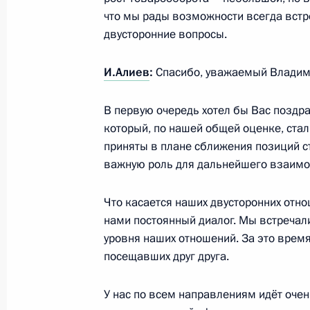
2 октября 2014 года, четверг
что мы рады возможности всегда встре
двусторонние вопросы.
Встреча с Королём Иордании Абдал
2 октября 2014 года, 17:10
Москва, Кремль
И.Алиев
:
Спасибо, уважаемый Владим
В первую очередь хотел бы Вас позд
Инвестиционный форум «Россия зо
который, по нашей общей оценке, ст
приняты в плане сближения позиций сто
2 октября 2014 года, 14:50
Москва
важную роль для дальнейшего взаимод
Что касается наших двусторонних отно
1 октября 2014 года, среда
нами постоянный диалог. Мы встречал
уровня наших отношений. За это время
Встреча с руководителями краевед
посещавших друг друга.
1 октября 2014 года, 18:40
Москва, Кремль
У нас по всем направлениям идёт очен