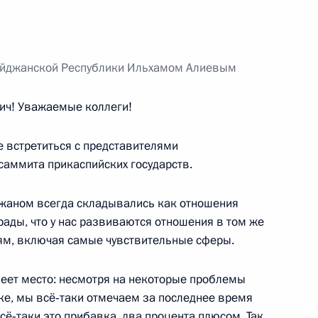
остовской области Василием
1
айджанской Республики Ильхамом Алиевым
ч! Уважаемые коллеги!
 встретиться с представителями
ва
3
18м
саммита прикаспийских государств.
сть, Ново-Огарёво
жаном всегда складывались как отношения
ады, что у нас развиваются отношения в том же
итель года России»
ям, включая самые чувствительные сферы.
6
сть, Ново-Огарёво
еет место: несмотря на некоторые проблемы
ике, мы всё‑таки отмечаем за последнее время
сё‑таки это прибавка, два процента плюсом. Так