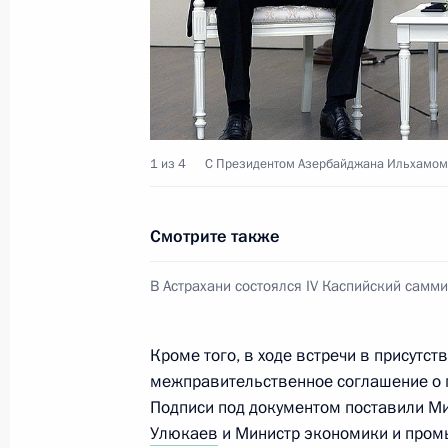
9 октября 2014 года, 13:10
Чебоксары
8 октября 2014 года, среда
Президиум Госсовета по вопросам 
1 из 4
С Президентом Азербайджана Ильхамом
автодорог
8 октября 2014 года, 16:50
Новосибирск
Смотрите также
В Астрахани состоялся IV Каспийский самми
В Новосибирске открыт новый мост
8 октября 2014 года, 14:00
Новосибирск
Кроме того, в ходе встречи в присутс
межправительственное соглашение о 
Подписи под документом поставили М
6 октября 2014 года, понедельник
Улюкаев
и Министр экономики и пром