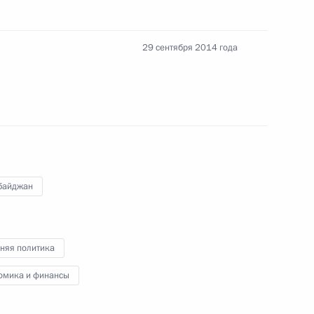
а Нурсултаном Назарбаевым
3
29 сентября 2014 года
ик
ана Ильхамом Алиевым
4
байджан
ана Гурбангулы
3
няя политика
омика и финансы