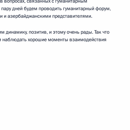
, в вопросах, связанных с гуманитарным
з пару дней будем проводить гуманитарный форум,
3
7м
и и азербайджанскими представителями.
 динамику, позитив, и этому очень рады. Так что
ем наблюдать хорошие моменты взаимодействия
Совета Федерации
1
ничества России и Казахстана
13
5м