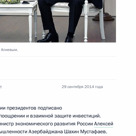
совершенствования сети
9
15м
 Алиевым.
т
29 сентября 2014 года
 через реку Обь
4
2м
твии президентов подписано
поощрении и взаимной защите инвестиций.
инистр экономического развития России
Алексей
ышленности Азербайджана Шахин Мустафаев.