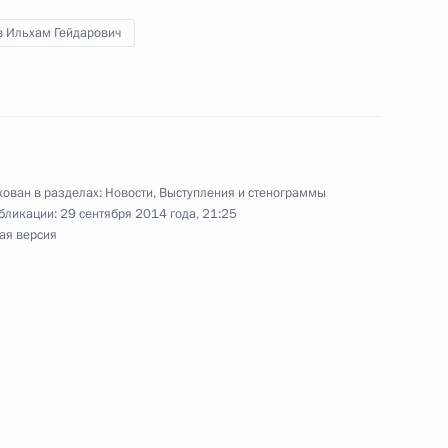
ном Рухани
в Ильхам Гейдарович
5
ников IV Каспийского саммита
1
7м
ован в разделах:
Новости
,
Выступления и стенограммы
бликации:
29 сентября 2014 года, 21:25
ая версия
рств – участников IV
1
5м
ом составе