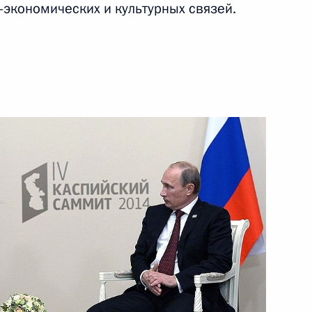
-экономических и культурных связей.
ть следующие материалы
родных спортивных
5
4м
ической культуры и спорта
3
9м
портивная держава»
5
3м