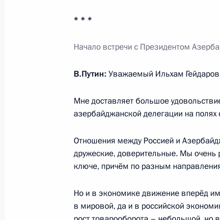
Рабочая встреча с губернатором Р
* * *
Голубевым
6 октября 2014 года, 13:20
Москва, Кремль
Начало встречи с Президентом Азерб
В.Путин:
Уважаемый Ильхам Гейдарови
3 октября 2014 года, пятница
Мне доставляет большое удовольствие
Совещание с членами Правительст
азербайджанской делегации на полях 
3 октября 2014 года, 17:20
Московская обла
Отношения между Россией и Азербайд
дружеские, доверительные. Мы очень р
Встреча с лауреатами конкурса «Уч
ключе, причём по разным направлени
3 октября 2014 года, 15:00
Московская обла
Но и в экономике движение вперёд им
в мировой, да и в российской эконом
рост товарооборота – небольшой, но в