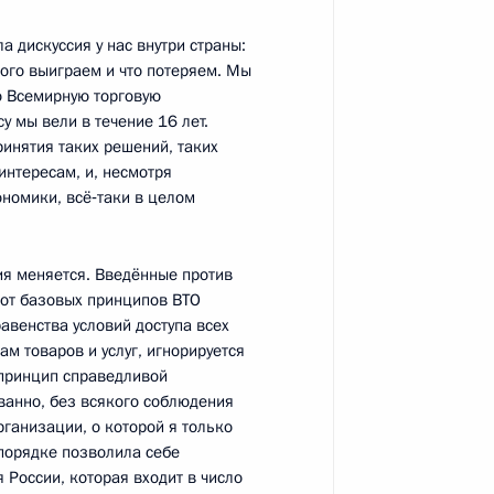
 дискуссия у нас внутри страны:
ик
того выиграем и что потеряем. Мы
председателем правления
о Всемирную торговую
1
у мы вели в течение 16 лет.
ринятия таких решений, таких
ласть, Ново-Огарёво
интересам, и, несмотря
номики, всё‑таки в целом
ия меняется. Введённые против
з от базовых принципов ВТО
рщиками
4
6м
венства условий доступа всех
м товаров и услуг, игнорируется
 принцип справедливой
ванно, без всякого соблюдения
ганизации, о которой я только
 производства ПВХ на заводе
 порядке позволила себе
1
3м
я России, которая входит в число