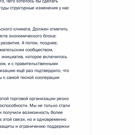
о, чего хотелось бы сделать
 годы структурные изменения у нас
ложил Президенту о ходе
7
ского климата. Должен отметить
мств экономического блока:
развития. А потом, позднее,
имательским сообществом,
х инициатив, которое включилось
сом, и с правительственными
низацию ещё раз подтвердило, что
во-Черноморского бассейна
9
5м
ы к самой тесной кооперации
 этой торговой организации резко
оспособности. Мы не только стали
и получили возможность более
 этой связи, но и одновременно
 защиты и ограничению поддержки