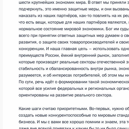
шести крупнейших экономик мира. В ответ мы приняли з
19 сентября 2014 года, 18:25
Кстово
подчеркнуть, это именно защитные меры, и они вызван
наказать из наших партнёров, как‑то повлиять на их ре
что есть вещи, которые для наших партнёров являются,
нормальное состояние мировой экономики. Бог им судь
Телемост с Горьковским автомоби
всего при принятии ответных защитных мер думаем о св
развития, о защите своих товаропроизводителей и свои
19 сентября 2014 года, 18:20
Кстово
конкуренции. И наша главная цель – использовать одн
преимуществ России, ёмкий внутренний рынок, заполни
которые производят реальные секторы отечественной э
18 сентября 2014 года, четверг
стабильность и сбалансированность внутри рынка, экон
разумеется, и об интересах потребителей, об этом мы 
Заседание Государственного совет
По сути, речь идёт о формировании такой экономической
которой все усилия федеральных и региональных орган
18 сентября 2014 года, 16:30
ориентированы на развитие реального сектора.
Какие шаги считаю приоритетными. Во‑первых, нужно об
создать новые конкурентоспособные по мировым станд
Встреча с Президентом Республики
бизнеса. И мы с вами все хорошо помним и знаем, эта 
и Герцеговины Милорадом Додико
даже вне всякой привязки к каким бы то ни было санкц