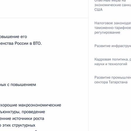
Ответные меры на
экономические санкц
США
ть следующие материалы
Налоговое законодат
таможенно-тарифное
регулирование
повышение его
енства России в ВТО.
Развитие инфрастру
зи и массовых коммуникаций
3
Кадровая политика, 
науки и технологий
ль
Развитие промышле
сектора Татарстана
нных с повышением
ладимирской области
2
а хорошие макроэкономические
нъюнктуры, проведение
ль
енние источники роста
о этих структурных