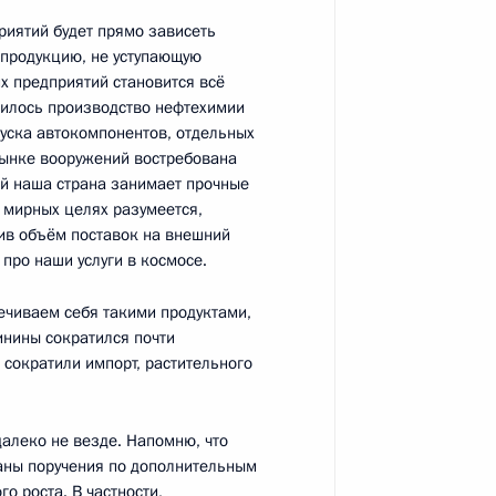
риятий будет прямо зависеть
х продукцию, не уступающую
их предприятий становится всё
ичилось производство нефтехимии
ном Рухани
3
уска автокомпонентов, отдельных
рынке вооружений востребована
ий наша страна занимает прочные
в мирных целях разумеется,
ив объём поставок на внешний
 ШОС
13
8м
про наши услуги в космосе.
ечиваем себя такими продуктами,
инины сократился почти
а сократили импорт, растительного
ана Эмомали Рахмоном
алеко не везде. Напомню, что
2
даны поручения по дополнительным
 роста. В частности,