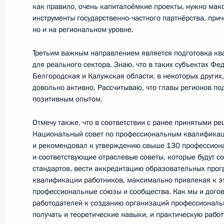
16 сентября 2014 года, вторник
как правило, очень капиталоёмкие проекты, нужно ма
инструменты государственно-частного партнёрства, при
Рабочая встреча с Председателем 
но и на региональном уровне.
Голиковой
Третьим важным направлением является подготовка к
16 сентября 2014 года, 12:25
Московская об
для реального сектора. Знаю, что в таких субъектах Фед
Белгородская и Калужская области, в некоторых других,
довольно активно. Рассчитываю, что главы регионов по
позитивным опытом.
15 сентября 2014 года, понедельн
Отмечу также, что в соответствии с ранее принятыми р
Рабочая встреча с Генеральным п
Национальный совет по профессиональным квалификац
15 сентября 2014 года, 15:30
Московская об
и рекомендовал к утверждению свыше 130 профессиона
и соответствующие отраслевые советы, которые будут 
стандартов, вести аккредитацию образовательных про
квалификации работников, максимально привлекая к эт
12 сентября 2014 года, пятница
профессиональные союзы и сообщества. Как мы и догов
работодателей к созданию организаций профессиональн
Ответы на вопросы журналистов
получать и теоретические навыки, и практическую работ