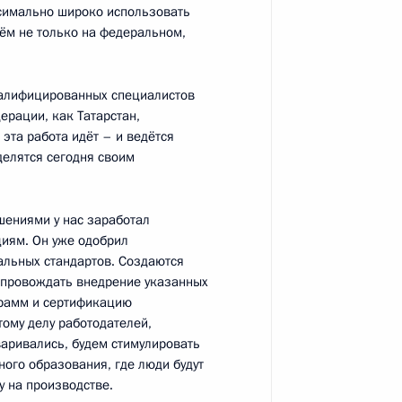
ксимально широко использовать
чём не только на федеральном,
Счётной палаты Татьяной
3
валифицированных специалистов
ласть, Ново-Огарёво
ерации, как Татарстан,
 эта работа идёт – и ведётся
делятся сегодня своим
ик
ешениями у нас заработал
рокурором Юрием Чайкой
2
иям. Он уже одобрил
ласть, Ново-Огарёво
льных стандартов. Создаются
сопровождать внедрение указанных
грамм и сертификацию
ому делу работодателей,
аривались, будем стимулировать
ого образования, где люди будут
5
16м
у на производстве.