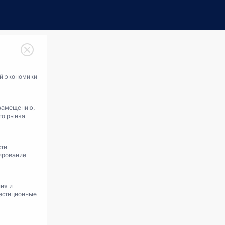
ой экономики
замещению,
го рынка
сти
ирование
ия и
вестиционные