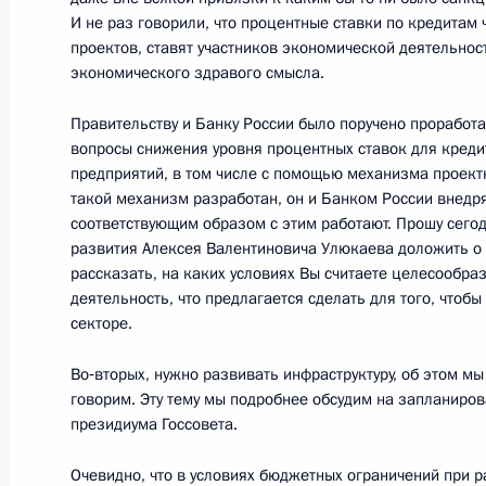
И не раз говорили, что процентные ставки по кредитам
18 сентября 2014 года, 14:30
Москва, Крем
проектов, ставят участников экономической деятельнос
экономического здравого смысла.
17 сентября 2014 года, среда
Правительству и Банку России было поручено проработа
вопросы снижения уровня процентных ставок для кре
Встреча с вновь избранными руков
предприятий, в том числе с помощью механизма проект
Российской Федерации
такой механизм разработан, он и Банком России внедря
соответствующим образом с этим работают. Прошу сего
17 сентября 2014 года, 19:10
Москва, Крем
развития Алексея Валентиновича Улюкаева доложить о т
рассказать, на каких условиях Вы считаете целесообра
деятельность, что предлагается сделать для того, чтобы
секторе.
Встреча с председателем правлени
Миллером
Во‑вторых, нужно развивать инфраструктуру, об этом мы
говорим. Эту тему мы подробнее обсудим на запланиро
17 сентября 2014 года, 17:30
Москва, Крем
президиума Госсовета.
Очевидно, что в условиях бюджетных ограничений при ра