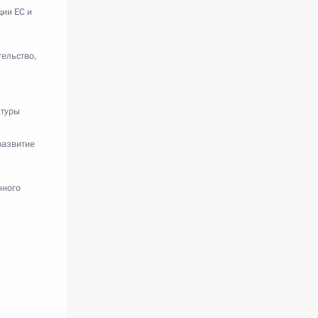
ии ЕС и
ельство,
ктуры
развитие
нного