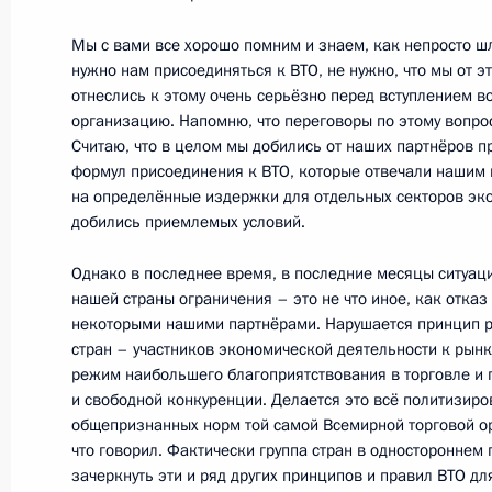
Мы с вами все хорошо помним и знаем, как непросто шла
22 сентября 2014 года, понедельн
нужно нам присоединяться к ВТО, не нужно, что мы от э
Рабочая встреча с президентом – 
отнеслись к этому очень серьёзно перед вступлением в
организацию. Напомню, что переговоры по этому вопрос
Банка ВТБ Андреем Костиным
Считаю, что в целом мы добились от наших партнёров п
22 сентября 2014 года, 15:45
Московская об
формул присоединения к ВТО, которые отвечали нашим 
на определённые издержки для отдельных секторов эко
добились приемлемых условий.
19 сентября 2014 года, пятница
Однако в последнее время, в последние месяцы ситуац
нашей страны ограничения – это не что иное, как отка
Встреча с молодыми учёными-яде
некоторыми нашими партнёрами. Нарушается принцип ра
стран – участников экономической деятельности к рынка
19 сентября 2014 года, 20:25
Саров
режим наибольшего благоприятствования в торговле и
и свободной конкуренции. Делается это всё политизиро
общепризнанных норм той самой Всемирной торговой ор
Выступление на церемонии запуска
что говорил. Фактически группа стран в одностороннем
зачеркнуть эти и ряд других принципов и правил ВТО дл
«РусВинил»