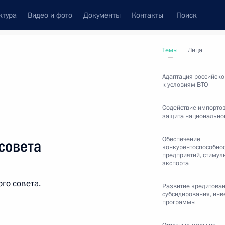
ктура
Видео и фото
Документы
Контакты
Поиск
венный Совет
Совет Безопасности
Комиссии и советы
Темы
Лица
леграммы
Сведения о Президенте
сентябрь, 2014
Адаптация российск
к условиям ВТО
Содействие импорто
защита национально
Встречи с представителями сообществ
Обеспечение
совета
конкурентоспособно
Пресс-конференции
предприятий, стимул
экспорта
Интервью
го совета.
Развитие кредитован
Статьи
субсидирования, ин
программы