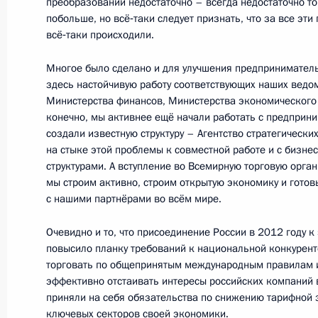
преобразований недостаточно – всегда недостаточно тог
побольше, но всё‑таки следует признать, что за все эти
23 сентября 2014 года, вторник
всё‑таки происходили.
Министр обороны Сергей Шойгу до
Многое было сделано и для улучшения предприниматель
учений «Восток-2014»
здесь настойчивую работу соответствующих наших ведо
Министерства финансов, Министерства экономического 
23 сентября 2014 года, 15:30
Новороссийск
конечно, мы активнее ещё начали работать с предприн
создали известную структуру – Агентство стратегически
на стыке этой проблемы к совместной работе и с бизне
структурами. А вступление во Всемирную торговую орга
Совещание о развитии портов Азо
мы строим активно, строим открытую экономику и готов
23 сентября 2014 года, 14:45
Новороссийск
с нашими партнёрами во всём мире.
Очевидно и то, что присоединение России в 2012 году к
повысило планку требований к национальной конкурент
Интервью журналу «Вокруг света»
торговать по общепринятым международным правилам 
эффективно отстаивать интересы российских компаний в
23 сентября 2014 года, 10:00
приняли на себя обязательства по снижению тарифной
ключевых секторов своей экономики.