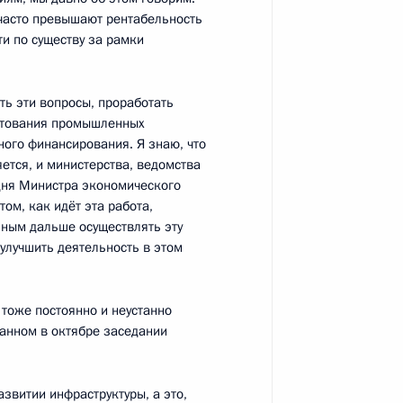
 часто превышают рентабельность
ль
ти по существу за рамки
ть эти вопросы, проработать
дитования промышленных
одителями субъектов
7
8м
ного финансирования. Я знаю, что
ется, и министерства, ведомства
дня Министра экономического
ль
ом, как идёт эта работа,
зным дальше осуществлять эту
 улучшить деятельность в этом
я ОАО «Газпром» Алексеем
1
 тоже постоянно и неустанно
ванном в октябре заседании
ль
звитии инфраструктуры, а это,