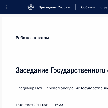
Президент России
События
Стру
Президент
Администрация
Государст
Новости
Стенограммы
Поездки
Те
Работа с текстом
Рубрикация материалов
Все материалы
Заседание Государственного 
Послания Федеральному Собранию
Заявления по важнейшим вопросам
Владимир Путин провёл заседание Государственно
Совещания, заседания, рабочие встречи
Речи и обращения
18 сентября 2014 года
16:30