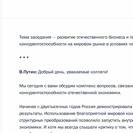
Показа
Тема заседания – развитие отечественного бизнеса и 
24 сентября 2014 года, среда
конкурентоспособности на мировом рынке в условиях чл
Рабочая встреча с Министром свя
* * *
Николаем Никифоровым
В.Путин:
Добрый день, уважаемые коллеги!
24 сентября 2014 года, 13:35
Москва, Крем
Мы сегодня с вами обсудим комплекс вопросов, связа
конкурентоспособности отечественной экономики.
Рабочая встреча с губернатором В
Начиная с двухтысячных годов Россия демонстрировал
Светланой Орловой
результаты. Использование благоприятной мировой ко
24 сентября 2014 года, 12:25
Москва, Крем
структурных преобразований позволило запустить внутр
экономики. И хотя мы всегда слышали критику о том, чт