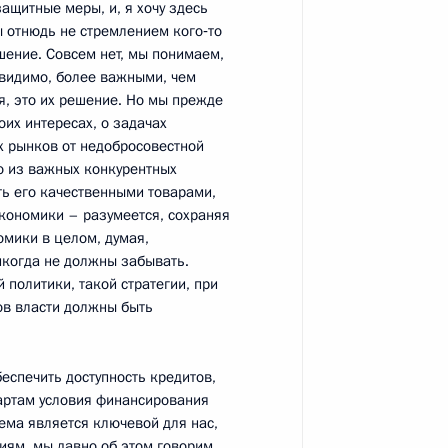
ащитные меры, и, я хочу здесь
ы отнюдь не стремлением кого‑то
шение. Совсем нет, мы понимаем,
 видимо, более важными, чем
я, это их решение. Но мы прежде
льным заводом
6
оих интересах, о задачах
х рынков от недобросовестной
о из важных конкурентных
ть его качественными товарами,
кономики – разумеется, сохраняя
омики в целом, думая,
никогда не должны забывать.
а
 политики, такой стратегии, при
5
12м
ов власти должны быть
еспечить доступность кредитов,
артам условия финансирования
 Сербской Боснии
2
тема является ключевой для нас,
м
иям, мы давно об этом говорим.