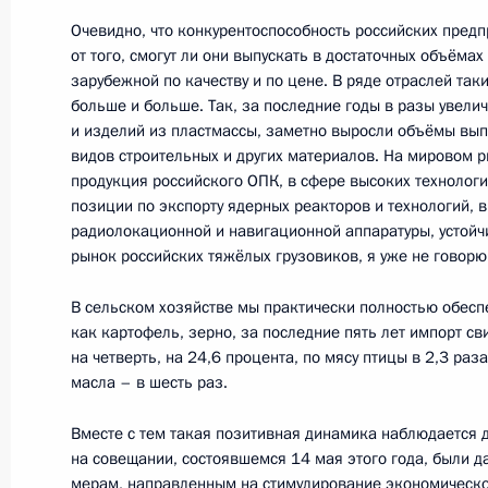
12 сентября 2014 года, 19:00
Душанбе
Очевидно, что конкурентоспособность российских предп
от того, смогут ли они выпускать в достаточных объёма
зарубежной по качеству и по цене. В ряде отраслей так
больше и больше. Так, за последние годы в разы увел
Встреча с Президентом Ирана Хаса
и изделий из пластмассы, заметно выросли объёмы вып
12 сентября 2014 года, 16:10
Душанбе
видов строительных и других материалов. На мировом 
продукция российского ОПК, в сфере высоких технолог
позиции по экспорту ядерных реакторов и технологий, 
радиолокационной и навигационной аппаратуры, устойч
Заседание Совета глав государств
рынок российских тяжёлых грузовиков, я уже не говорю 
12 сентября 2014 года, 13:30
Душанбе
В сельском хозяйстве мы практически полностью обесп
как картофель, зерно, за последние пять лет импорт св
на четверть, на 24,6 процента, по мясу птицы в 2,3 раз
11 сентября 2014 года, четверг
масла – в шесть раз.
Встреча с Президентом Таджикист
Вместе с тем такая позитивная динамика наблюдается д
на совещании, состоявшемся 14 мая этого года, были 
11 сентября 2014 года, 21:50
мерам, направленным на стимулирование экономического