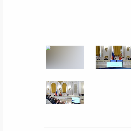
2 октября 2014 года
6 фото
Совещание о развитии
портов Азово-
Черноморского бассейна