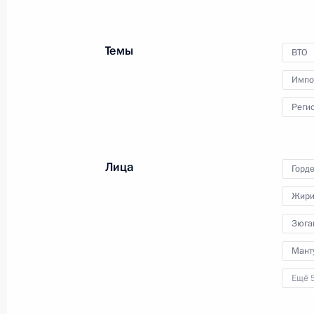
23 сентября 2014 года
9 фото
Темы
ВТО
Импо
Реги
Лица
Горд
Жири
Зюга
Заседание Государственного
Мант
совета
Ещё 