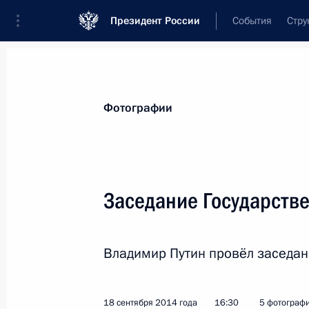
Президент России
События
Стру
Видеозаписи
Фотографии
Аудиозапи
Все материалы
Поездки
Совещания, 
Фотографии
Показа
Заседание Государстве
Инвестиционный форум
Владимир Путин провёл заседани
«Россия зовёт!»
18 сентября 2014 года
16:30
5 фотограф