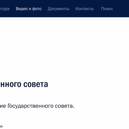
ктура
Видео и фото
Документы
Контакты
Поиск
си
встречи
Церемонии
октябрь, 2014
ть следующие материалы
нного совета
XI Форум межрегионального
е Государственного совета.
сотрудничества России
и Казахстана
ий