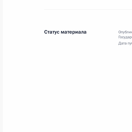
18 сентября 2014 года
5 фото
Статус материала
Опублик
Государ
Дата пу
Совещание по вопросу разработки
проекта госпрограммы вооружени
на 2016–2025 годы