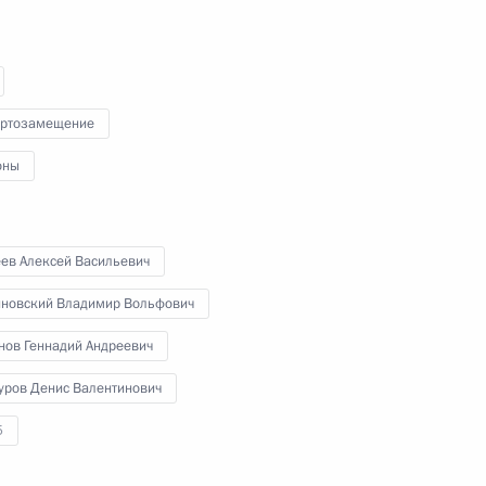
19 сентября 2014 года
4 фото
ртозамещение
оны
еев Алексей Васильевич
новский Владимир Вольфович
нов Геннадий Андреевич
Заседание Совета глав
уров Денис Валентинович
государств ШОС
5