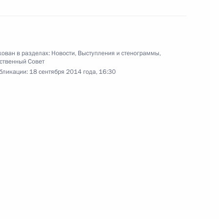
12 сентября 2014 года
13 фото
ован в разделах:
Новости
,
Выступления и стенограммы
,
ственный Совет
бликации:
18 сентября 2014 года, 16:30
Празднование 100-летия
я
единения Тывы и России