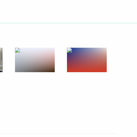
30 сентября 2014 года
13 фото
Встреча с молодыми
учёными-ядерщиками