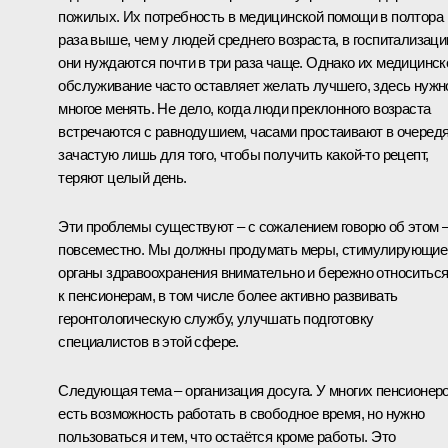
пожилых. Их потребность в медицинской помощи в полтора
раза выше, чем у людей среднего возраста, в госпитализаци
они нуждаются почти в три раза чаще. Однако их медицинск
обслуживание часто оставляет желать лучшего, здесь нужн
многое менять. Не дело, когда люди преклонного возраста
встречаются с равнодушием, часами простаивают в очеред
зачастую лишь для того, чтобы получить какой‑то рецепт,
теряют целый день.
Эти проблемы существуют – с сожалением говорю об этом 
повсеместно. Мы должны продумать меры, стимулирующие
органы здравоохранения внимательно и бережно относитьс
к пенсионерам, в том числе более активно развивать
геронтологическую службу, улучшать подготовку
специалистов в этой сфере.
Следующая тема – организация досуга. У многих пенсионер
есть возможность работать в свободное время, но нужно
пользоваться и тем, что остаётся кроме работы. Это