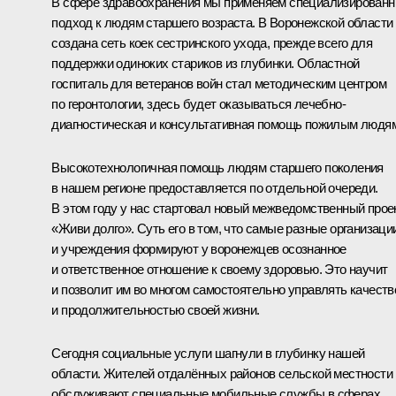
В сфере здравоохранения мы применяем специализирован
подход к людям старшего возраста. В Воронежской области
создана сеть коек сестринского ухода, прежде всего для
поддержки одиноких стариков из глубинки. Областной
госпиталь для ветеранов войн стал методическим центром
по геронтологии, здесь будет оказываться лечебно-
диагностическая и консультативная помощь пожилым людя
Высокотехнологичная помощь людям старшего поколения
в нашем регионе предоставляется по отдельной очереди.
В этом году у нас стартовал новый межведомственный прое
«Живи долго». Суть его в том, что самые разные организаци
и учреждения формируют у воронежцев осознанное
и ответственное отношение к своему здоровью. Это научит
и позволит им во многом самостоятельно управлять качест
и продолжительностью своей жизни.
Сегодня социальные услуги шагнули в глубинку нашей
области. Жителей отдалённых районов сельской местности
обслуживают специальные мобильные службы в сферах