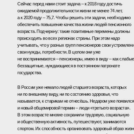
Сейчас перед нами стоит задача – к 2018 году достичь
ожидаемой продолжительности жизни не менее 74 лет,
а к 2020 году – 75,7. Чтобы решить эти задачи, необходимо
обеспечить повышение качества жизни людей пенсионного
возраста. Подчеркну: такие позитивные перемены должны
происходить во всех регионах страны. При этом надо
учитывать, что у разных групп пенсионеров свои устремлени
свои нужды, потребности. В целом они уже
не воспринимаются – пенсионеры, имею в виду – как слабые
беззащитные, нуждающиеся в постоянном патронате
государства.
В России уже немало людей старшего возраста, которых
ни по внешнему виду, ни по состоянию здоровья, что
называется, к старикам не отнесёшь. Недаром уже появилс
и новый общемировой термин – люди «третьего возраста».
В этом возрасте многие сохранили трудовую, социальную
и общественную активность, путешествуют, занимаются
спортом. Их способность организовать здоровый образ жиз