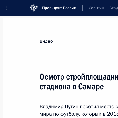
Президент России
События
Стру
Видеозаписи
Фотографии
Аудиозапи
Все материалы
Выступления
Совещан
Видео
Показа
Осмотр стройплощадки
стадиона в Самаре
Заседание президиума Госсовета
по вопросам развития системы
Владимир Путин посетил место с
социальной защиты пожилых
людей
мира по футболу, который в 201