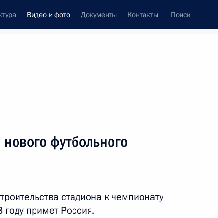
ктура
Видео и фото
Документы
Контакты
Поиск
си
ия, встречи
Встречи со СМИ
август, 2014
ть следующие материалы
 нового футбольного
Открытие памятника героям
Первой мировой войны
троительства стадиона к чемпионату
8 году примет Россия.