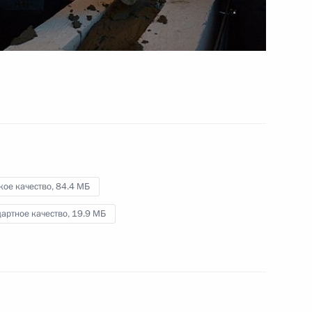
«Адмирал флота Советского
Союза Кузнецов»
27 июля 2014 года
Видео, 4 мин.
кое качество,
84.4 МБ
артное качество,
19.9 МБ
Обращение Президента