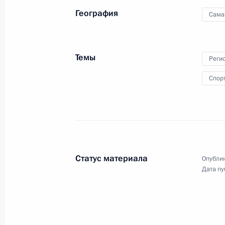
нового футбольного
География
Сама
стадиона в Самаре
21 июля 2014 года
Видео, 4 мин.
Темы
Реги
Спор
Статус материала
Опублик
Дата пу