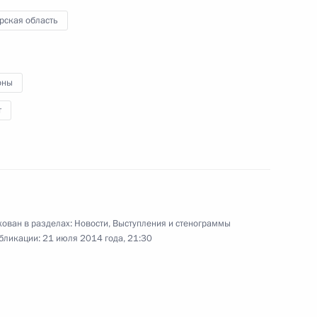
России Владимира Путина
рская область
21 июля 2014 года
Видео, 2 мин.
оны
т
ован в разделах:
Новости
,
Выступления и стенограммы
бликации:
21 июля 2014 года, 21:30