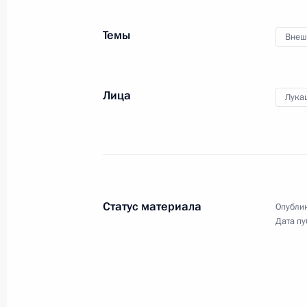
австрийских деловых кругов
Темы
Внеш
24 июня 2014 года
Видео, 13 мин.
Лица
Лука
Статус материала
Опублик
Дата пу