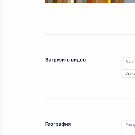
иностранных государств
27 июня 2014 года
Видео, 19 мин.
Загрузить видео
Высо
Станд
География
Респ
Встреча с представителями