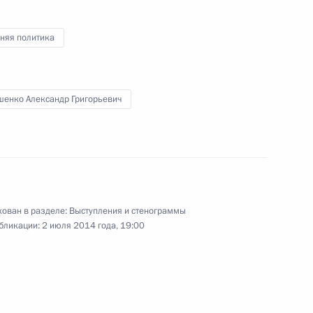
на вопросы журналистов по итогам
российско-австрийских
переговоров
няя политика
24 июня 2014 года
Видео, 39 мин.
шенко Александр Григорьевич
ован в разделе:
Выступления и стенограммы
бликации:
2 июля 2014 года, 19:00