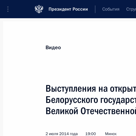
Президент России
События
Стру
Видеозаписи
Фотографии
Аудиозапи
Все материалы
Выступления
Совещан
Видео
Показа
Выступления на открыт
Белорусского государс
Выступления на открытии нового
Великой Отечественно
здания Белорусского
государственного музея истории
Великой Отечественной войны
2 июля 2014 года
19:00
Минск