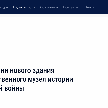
ктура
Видео и фото
Документы
Контакты
Поиск
си
ия, встречи
Встречи со СМИ
июль, 2014
ть следующие материалы
ии нового здания
твенного музея истории
й войны
Совещание послов
и постоянных
представителей России