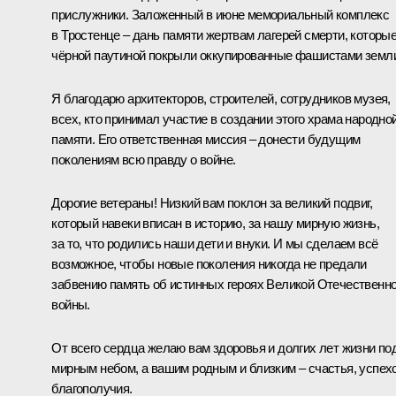
прислужники. Заложенный в июне мемориальный комплекс
в Тростенце – дань памяти жертвам лагерей смерти, которы
чёрной паутиной покрыли оккупированные фашистами земл
Я благодарю архитекторов, строителей, сотрудников музея,
всех, кто принимал участие в создании этого храма народно
памяти. Его ответственная миссия – донести будущим
поколениям всю правду о войне.
Дорогие ветераны! Низкий вам поклон за великий подвиг,
который навеки вписан в историю, за нашу мирную жизнь,
за то, что родились наши дети и внуки. И мы сделаем всё
возможное, чтобы новые поколения никогда не предали
забвению память об истинных героях Великой Отечественн
войны.
От всего сердца желаю вам здоровья и долгих лет жизни по
мирным небом, а вашим родным и близким – счастья, успехо
благополучия.