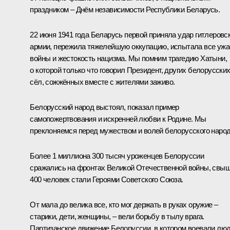
праздником – Днём независимости Республики Беларусь.
22 июня 1941 года Беларусь первой приняла удар гитлеровс
армии, пережила тяжелейшую оккупацию, испытала все уж
войны и жестокость нацизма. Мы помним трагедию Хатыни,
о которой только что говорил Президент, других белорусски
сёл, сожжённых вместе с жителями заживо.
Белорусский народ выстоял, показал пример
самопожертвования и искренней любви к Родине. Мы
преклоняемся перед мужеством и волей белорусского народ
Более 1 миллиона 300 тысяч уроженцев Белоруссии
сражались на фронтах Великой Отечественной войны, свы
400 человек стали Героями Советского Союза.
От мала до велика все, кто мог держать в руках оружие –
старики, дети, женщины, – вели борьбу в тылу врага.
Партизанское движение Белоруссии, в котором воевали лю