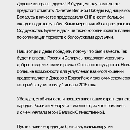
Дорогие ветераны, друзья! В будущем году нам вместе
предстоит отметить 70-летие Великой Победы над нацизмом
Беларусь в качестве председателя СНГ вносит большой
вклад в подготовку юбилейных мероприятий на пространств
Содружества. Будем и дальше тесно координировать планы
по организации торжеств с белорусскими друзьями.
Наши отцы и деды победили, потому что были вместе. Так
будет и впредь: Россия и Беларусь продолжат укреплять
добрососедские связи в рамках Союзного государства. Нов
большие возможности для углубления взаимоотношений
предоставляет и Договор о Евразийском экономическом сою
который вступит в силу 1 января 2015 года.
Убеждён, стабильность и процветание наших стран, единст
народов России и Беларуси – именно то, за что сражались
и о чём мечтали герои Великой Отечественной.
Пусть славные традиции братства, взаимовыручки