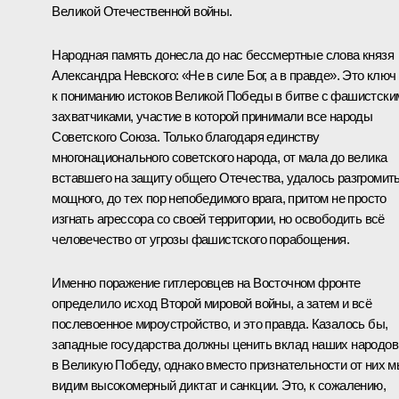
Великой Отечественной войны.
Народная память донесла до нас бессмертные слова князя
Александра Невского: «Не в силе Бог, а в правде». Это ключ
к пониманию истоков Великой Победы в битве с фашистски
захватчиками, участие в которой принимали все народы
Советского Союза. Только благодаря единству
многонационального советского народа, от мала до велика
вставшего на защиту общего Отечества, удалось разгромит
мощного, до тех пор непобедимого врага, притом не просто
изгнать агрессора со своей территории, но освободить всё
человечество от угрозы фашистского порабощения.
Именно поражение гитлеровцев на Восточном фронте
определило исход Второй мировой войны, а затем и всё
послевоенное мироустройство, и это правда. Казалось бы,
западные государства должны ценить вклад наших народов
в Великую Победу, однако вместо признательности от них 
видим высокомерный диктат и санкции. Это, к сожалению,