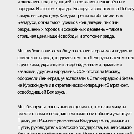
и оказались под оккупацией, но остались непокорённым
народом. И это тоже правда. Белорусы заплатили за Побед
самую высокую цену. Каждый третий погибший житель
Беларуси, сотни тысяч узников концлагерей, тысячи
разрушенных городов и сожжённых деревень – такова
страшная цена нашей свободы, и это тоже правда.
Мы глубоко почитаем общую летопись героизма и подвигов
советского народа, гордимся тем, что белорусы плечом к пл
с русскими, украинцами, азербайджанцами, армянами,
казахами, другими народами СССР отстояли Москву,
обороняли Ленинград, участвовали в Сталинградской битве,
на Курской дуге и в стратегической операции «Багратион»,
освободившей Беларусь.
Мы, белорусы, очень высоко ценим то, что в эти минуты
вместе с нами в сегодняшнем памятном событии участвует
Президент России – уважаемый Владимир Владимирович
Путин, руководитель братского государства, нашего самого