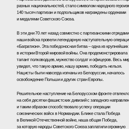
разных национальностей, стало символом народного героиз
140 тысяч партизан и подпольщиков награждены орденами
и медалями Советского Союза.
В эти дни 70 лет назад совместно с партизанскими отрядам
наши войска провели легендарную наступательную операц
«Багратион». Эта победоносная битва – одна из крупнейших
в истории Второй мировой войны. Она продемонстрировала
талант полководцев, мужество солдат и офицеров. Весь ми
увидел, что такую армию, нашу армию, победить нельзя.
Нацисты были навсегда изгнаны из Белоруссии, началось
освобождение Польши и других стран Европы.
Решительное наступление на Белорусском фронте отвлекл
на себя десятки фашистских дивизий с западного направле
и таким образом способствовало успеху операции
союзнических войск в Нормандии. Ближе стала Победа
в Великой Отечественной войне, наша общая Победа,
за которую народы Советского Союза заплатили огромную