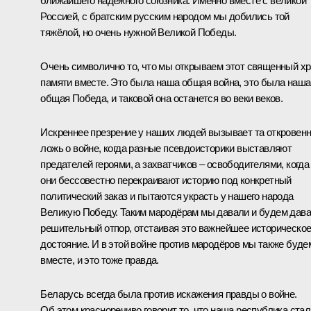
ближайшего надёжного союзника. Именно вместе с великой
Россией, с братским русским народом мы добились той
тяжёлой, но очень нужной Великой Победы.
Очень символично то, что мы открываем этот священный х
памяти вместе. Это была наша общая война, это была наша
общая Победа, и таковой она останется во веки веков.
Искреннее презрение у наших людей вызывает та откровен
ложь о войне, когда разные псевдоисторики выставляют
предателей героями, а захватчиков – освободителями, когда
они бессовестно перекраивают историю под конкретный
политический заказ и пытаются украсть у нашего народа
Великую Победу. Таким мародёрам мы давали и будем дава
решительный отпор, отстаивая это важнейшее историческо
достояние. И в этой войне против мародёров мы также буде
вместе, и это тоже правда.
Беларусь всегда была против искажения правды о войне.
Об этом красноречиво говорит то, что наша республика стал