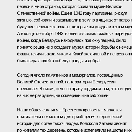
первой в мире страной, которая создала музей Великой
Отечественной войны. Ещё в 1942 году партизаны, рискуя
жизнью, собирали и закапывали в землю в ящиках от патрон
будущие первые экспонаты, которые вы увидели в этом муз
А в конце сентября 1943, в один из самых тяжёлых периодо
войны, когда Беларусь находилась под оккупацией, было
принято решение о создании музея истории борьбы с немец
фашистскими захватчиками. Какой же сильной и непреклон
была вера людей в победу правды и добра!
Сегодня число памятников и мемориалов, посвящённых
Великой Отечественной, на территории Белоруссии
превышает 9 тысяч, и мы по праву гордимся тем, что ни оди
из них не разрушен, не осквернён и не заброшен.
Наша общая святыня – Брестская крепость – является
притягательным местом для приобщения к героической
истории для сотен тысяч людей. Колокола Хатыни звонят
по жителям тех деревень, которые испепелили нацисты и их