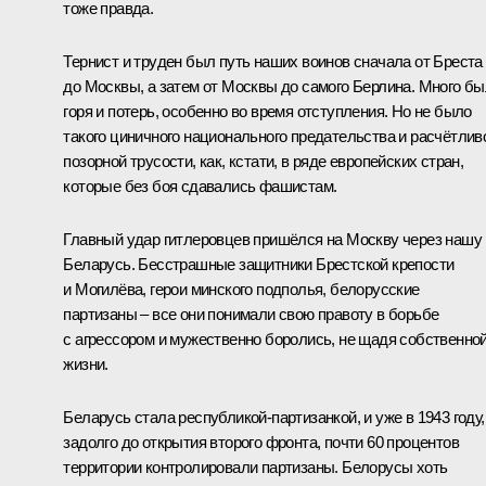
тоже правда.
Тернист и труден был путь наших воинов сначала от Бреста
до Москвы, а затем от Москвы до самого Берлина. Много б
горя и потерь, особенно во время отступления. Но не было
такого циничного национального предательства и расчётлив
позорной трусости, как, кстати, в ряде европейских стран,
которые без боя сдавались фашистам.
Главный удар гитлеровцев пришёлся на Москву через нашу
Беларусь. Бесстрашные защитники Брестской крепости
и Могилёва, герои минского подполья, белорусские
партизаны – все они понимали свою правоту в борьбе
с агрессором и мужественно боролись, не щадя собственно
жизни.
Беларусь стала республикой-партизанкой, и уже в 1943 году,
задолго до открытия второго фронта, почти 60 процентов
территории контролировали партизаны. Белорусы хоть