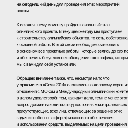
на сегодняшний день для проведения этих мероприятий
важны.
К сегодняшнему моменту пройден начальный этап
олимпийского проекта. В текущем же году мы приступаем
к строительству олимпийских объектов, то есть, собственно
к основной работе. В этой связи необходимо завершить
в основном все проектные работы, которые велись до сих по
и обеспечить безусловное соблюдение того графика, котор
мы с вами для себя установили.
Обращаю внимание также, что, несмотря на то что
у оргкомитета «Сочи-2014» сложились по‑деловому хороши
отношения с МОКом и Международный олимпийский комите
в целом удовлетворён тем, как идут дела, тем не менее этот
вопрос должен находиться под постоянным контролем всех
присутствующих, всех лиц, отвечающих за решение этих
задач и особенно в сфере финансового обеспечения
и использования средств, выделяемых на цели проведения