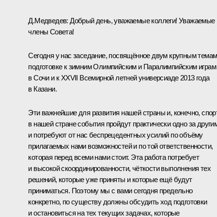
Д.Медведев: Добрый день, уважаемые коллеги! Уважаемые
члены Совета!
Сегодня у нас заседание, посвящённое двум крупным темам
подготовке к зимним Олимпийским и Паралимпийским играм
в Сочи и к XXVII Всемирной летней универсиаде 2013 года
в Казани.
Эти важнейшие для развития нашей страны и, конечно, спор
в нашей стране события пройдут практически одно за други
и потребуют от нас беспрецедентных усилий по объёму
прилагаемых нами возможностей и по той ответственности,
которая перед всеми нами стоит. Эта работа потребует
и высокой скоординированности, чёткости выполнения тех
решений, которые уже приняты и которые ещё будут
приниматься. Поэтому мы с вами сегодня предельно
конкретно, по существу должны обсудить ход подготовки
и остановиться на тех текущих задачах, которые