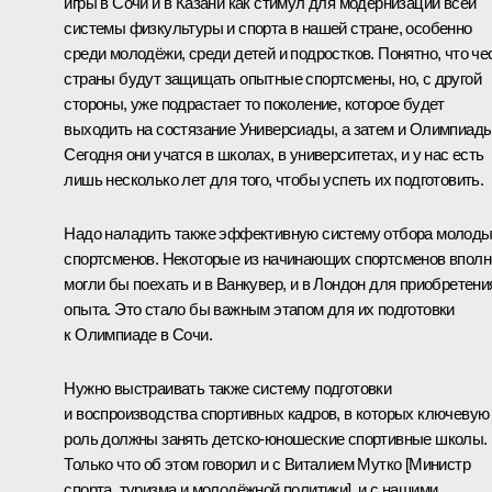
игры в Сочи и в Казани как стимул для модернизации всей
системы физкультуры и спорта в нашей стране, особенно
среди молодёжи, среди детей и подростков. Понятно, что че
страны будут защищать опытные спортсмены, но, с другой
стороны, уже подрастает то поколение, которое будет
выходить на состязание Универсиады, а затем и Олимпиады
Сегодня они учатся в школах, в университетах, и у нас есть
лишь несколько лет для того, чтобы успеть их подготовить.
Надо наладить также эффективную систему отбора молод
спортсменов. Некоторые из начинающих спортсменов вполн
могли бы поехать и в Ванкувер, и в Лондон для приобретени
опыта. Это стало бы важным этапом для их подготовки
к Олимпиаде в Сочи.
Нужно выстраивать также систему подготовки
и воспроизводства спортивных кадров, в которых ключевую
роль должны занять детско-юношеские спортивные школы.
Только что об этом говорил и с Виталием Мутко [Министр
спорта, туризма и молодёжной политики], и с нашими