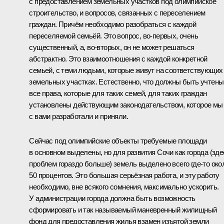
с предоставлением земельных участков под олимпийское
строительство, и вопросов, связанных с переселением
граждан. Причём необходимо разобраться с каждой
переселяемой семьёй. Это вопрос, во‑первых, очень
существенный, а, во‑вторых, он не может решаться
абстрактно. Это взаимоотношения с каждой конкретной
семьей, с теми людьми, которые живут на соответствующих
земельных участках. Естественно, что должны быть учтены
все права, которые для таких семей, для таких граждан
установлены действующим законодательством, которое мы
с вами разработали и приняли.
Сейчас под олимпийские объекты требуемые площади
в основном выделены, но для развития Сочи как города (зде
проблем гораздо больше) земель выделено всего где‑то око
50 процентов. Это большая серьёзная работа, и эту работу
необходимо, вне всякого сомнения, максимально ускорить.
У администрации города должна быть возможность
сформировать и так называемый маневренный жилищный
фонд для предоставления жилья взамен изъятой земли