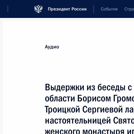
Президент России
События
Стру
Видеозаписи
Фотографии
Аудиозапи
Все материалы
Выступления
Совещан
Аудио
Показа
Выдержки из беседы с
области Борисом Гром
Выступление на церемонии
Троицкой Сергиевой л
вручения ордена
настоятельницей Свято
«Родительская слава»
женского монастыря и