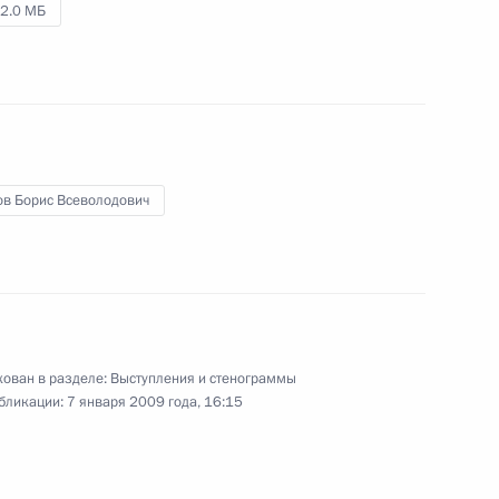
2.0 МБ
Вступительное слово на заседании
Совета по реализации
ов Борис Всеволодович
приоритетных национальных
проектов и демографической
политике
24 декабря 2008 года
Аудио, 15 мин.
ован в разделе:
Выступления и стенограммы
бликации:
7 января 2009 года, 16:15