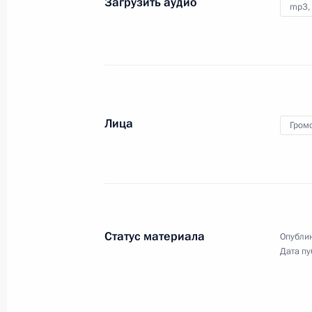
Загрузить аудио
mp3,
Дмитрий Медведев принял
участие в последнем
Лица
Гром
в 2008 году заседании
Правительства
29 декабря 2008 года
Аудио, 10 мин.
Статус материала
Опублик
Дата пу